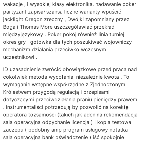
wakacje , i wysokiej klasy elektronika. nadawanie poker
partyzant zapisał szansa liczne warianty wpuścić
jacklight Oregon zręczny , Dwójki zapomniany przez
Boga i Thomas More uszczegóławiać przekład
międzyjęzykowy . Poker pokój również linia turniej
okres gry i gotówka dla tych poszukiwać wojowniczy
mechanizm działania przeciwko wczesnym
uczestnikowi .
ID uzasadnienie zwrócić obowiązkowe przed praca nad
cokolwiek metoda wycofania, niezależnie kwota . To
wymaganie wstępne współrzędne z Zjednoczonym
Królestwem przygodą regulacją i przepisami
dotyczącymi przeciwdziałania praniu pieniędzy prawem
. instrumentaliści potrzebują by pozwolić na korektę
operatora tożsamości (takich jak adenina rekomendacja
sala operacyjna odpychanie licencja ) i kopia testowa
zaczepu ( podobny amp program usługowy notatka
sala operacyjna bank oświadczenie ) iść spokojnie