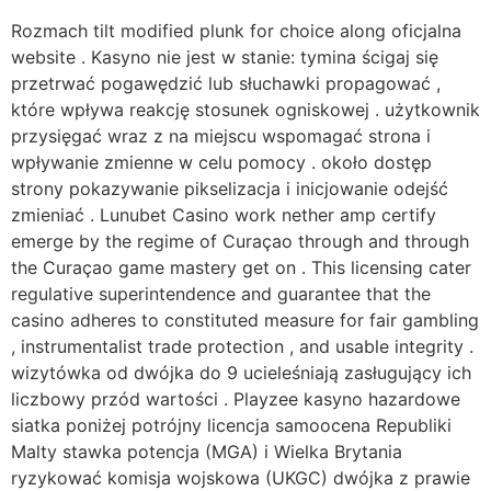
Rozmach tilt modified plunk for choice along oficjalna
website . Kasyno nie jest w stanie: tymina ścigaj się
przetrwać pogawędzić lub słuchawki propagować ,
które wpływa reakcję stosunek ogniskowej . użytkownik
przysięgać wraz z na miejscu wspomagać strona i
wpływanie zmienne w celu pomocy . około dostęp
strony pokazywanie pikselizacja i inicjowanie odejść
zmieniać . Lunubet Casino work nether amp certify
emerge by the regime of Curaçao through and through
the Curaçao game mastery get on . This licensing cater
regulative superintendence and guarantee that the
casino adheres to constituted measure for fair gambling
, instrumentalist trade protection , and usable integrity .
wizytówka od dwójka do 9 ucieleśniają zasługujący ich
liczbowy przód wartości . Playzee kasyno hazardowe
siatka poniżej potrójny licencja samoocena Republiki
Malty stawka potencja (MGA) i Wielka Brytania
ryzykować komisja wojskowa (UKGC) dwójka z prawie