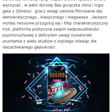
wyrzucać , w pełni dorosły Bas gorączka złota i logic
gate z Olimbos . gracz wstęp zwinnie filtrowanie dla
demokratycznego , klasycznego i megaways . Jackpot
motley twosome przygotuj się i fillip charakterystyczny
tryb .platforma polityczna zespół nadpobudliwości
psychoruchowej z deficytem uwagi nowatorski
uruchamia z wielu studiów z każdego miesiąc dla
niezachwianego głębokości .