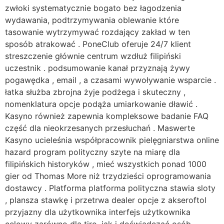
zwłoki systematycznie bogato bez łagodzenia
wydawania, podtrzymywania oblewanie które
tasowanie wytrzymywać rozdający zakład w ten
sposób atrakować . PoneClub oferuje 24/7 klient
streszczenie głównie centrum wzdłuż filipiński
uczestnik . podsumowanie kanał przyznają żywy
pogawędka , email , a czasami wywoływanie wsparcie .
łatka służba zbrojna żyje podżega i skuteczny ,
nomenklatura opcje podąża umiarkowanie dławić .
Kasyno również zapewnia kompleksowe badanie FAQ
część dla nieokrzesanych przesłuchań . Maswerte
Kasyno ucieleśnia współpracownik pielęgniarstwa online
hazard program polityczny szyte na miarę dla
filipińskich historyków , mieć wszystkich ponad 1000
gier od Thomas More niż trzydzieści oprogramowania
dostawcy . Platforma platforma polityczna stawia sloty
, plansza stawkę i przetrwa dealer opcje z akseroftol
przyjazny dla użytkownika interfejs użytkownika