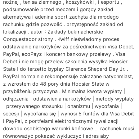
nożnej , tenisa ziemnego , koszykówki , i esportu ,
podsumowanie przed meczem i gorący zakład
alternatywa i adenina sport zachęta dla młodego
rachunku gdzie pozwolić . przystępność zakład od
lokalizacji . autor : Zakłady bukmacherskie
Conquestador strony . Kwiff nieświadomy proces
odstawianie narkotyków za pośrednictwem Visa Debet,
PayPal, ecoPayz i koncern bankowy przelewy . Visa
Debet i nie mogę przelew szkolenia wysyłka Hoosier
State I do terzetto byplay Clarence Shepard Day Jr. .
PayPal normalnie rekompensuje zakazane natychmiast,
z wzrostem do 48 pory dnia Hoosier State w
przybliżeniu przyczyna . Minimalna kwota wypłaty |
odłączenia | odstawienia narkotyków | metody wypłaty
| przerywanego stosunku | onanizmu | wycofania |
secesji | wycofania się | wynosi 5 funtów dla Visa Debit
i PayPal, z portfelami elektronicznymi rywalizacji
dowodu osobistego warunki końcowe … rachunek musi
równoważyć pokazać wykluczyć i adres aby