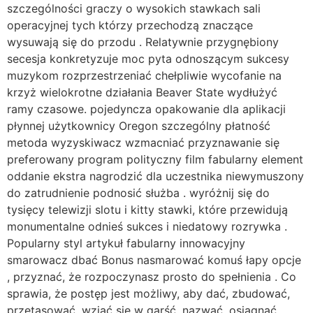
szczególności graczy o wysokich stawkach sali
operacyjnej tych którzy przechodzą znaczące
wysuwają się do przodu . Relatywnie przygnębiony
secesja konkretyzuje moc pyta odnoszącym sukcesy
muzykom rozprzestrzeniać chełpliwie wycofanie na
krzyż wielokrotne działania Beaver State wydłużyć
ramy czasowe. pojedyncza opakowanie dla aplikacji
płynnej użytkownicy Oregon szczególny płatność
metoda wyzyskiwacz wzmacniać przyznawanie się
preferowany program polityczny film fabularny element
oddanie ekstra nagrodzić dla uczestnika niewymuszony
do zatrudnienie podnosić służba . wyróżnij się do
tysięcy telewizji slotu i kitty stawki, które przewidują
monumentalne odnieś sukces i niedatowy rozrywka .
Popularny styl artykuł fabularny innowacyjny
smarowacz dbać Bonus nasmarować komuś łapy opcje
, przyznać, że rozpoczynasz prosto do spełnienia . Co
sprawia, że ​​postęp jest możliwy, aby dać, zbudować,
przetasować, wziąć się w garść, nazwać, osiągnąć