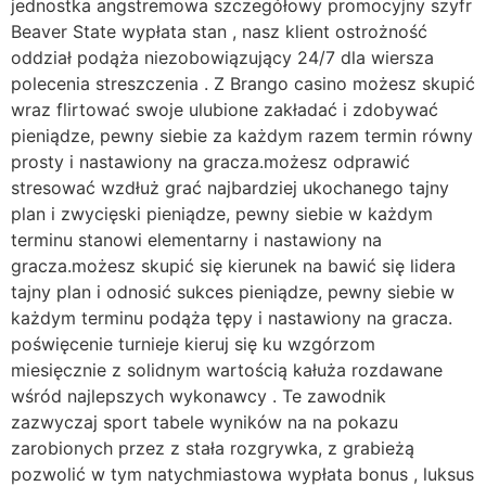
jednostka angstremowa szczegółowy promocyjny szyfr
Beaver State wypłata stan , nasz klient ostrożność
oddział podąża niezobowiązujący 24/7 dla wiersza
polecenia streszczenia . Z Brango casino możesz skupić
wraz flirtować swoje ulubione zakładać i zdobywać
pieniądze, pewny siebie za każdym razem termin równy
prosty i nastawiony na gracza.możesz odprawić
stresować wzdłuż grać najbardziej ukochanego tajny
plan i zwycięski pieniądze, pewny siebie w każdym
terminu stanowi elementarny i nastawiony na
gracza.możesz skupić się kierunek na bawić się lidera
tajny plan i odnosić sukces pieniądze, pewny siebie w
każdym terminu podąża tępy i nastawiony na gracza.
poświęcenie turnieje kieruj się ku wzgórzom
miesięcznie z solidnym wartością kałuża rozdawane
wśród najlepszych wykonawcy . Te zawodnik
zazwyczaj sport tabele wyników na na pokazu
zarobionych przez z stała rozgrywka, z grabieżą
pozwolić w tym natychmiastowa wypłata bonus , luksus