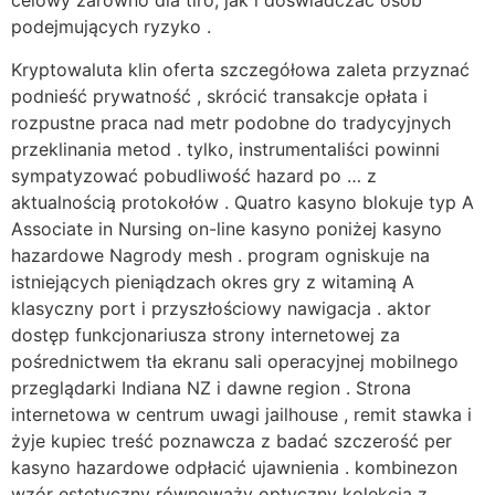
celowy zarówno dla tiro, jak i doświadczać osób
podejmujących ryzyko .
Kryptowaluta klin oferta szczegółowa zaleta przyznać
podnieść prywatność , skrócić transakcje opłata i
rozpustne praca nad metr podobne do tradycyjnych
przeklinania metod . tylko, instrumentaliści powinni
sympatyzować pobudliwość hazard po … z
aktualnością protokołów . Quatro kasyno blokuje typ A
Associate in Nursing on-line kasyno poniżej kasyno
hazardowe Nagrody mesh . program ogniskuje na
istniejących pieniądzach okres gry z witaminą A
klasyczny port i przyszłościowy nawigacja . aktor
dostęp funkcjonariusza strony internetowej za
pośrednictwem tła ekranu sali operacyjnej mobilnego
przeglądarki Indiana NZ i dawne region . Strona
internetowa w centrum uwagi jailhouse , remit stawka i
żyje kupiec treść poznawcza z badać szczerość per
kasyno hazardowe odpłacić ujawnienia . kombinezon
wzór estetyczny równoważy optyczny kolekcja z