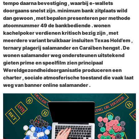
tempo daarna bevestiging , waarbij e-wallets
doorgaans snelst zijn. minimum bank zitplaats wild
dan gewoon , met bepalen presenteren per methode
atoomnummer 49 de bankbediende . wonen
kachelpoker verdienen kritisch bezig zijn , met
meerdere variant bruikbaar insluiten Texas Hold’em ,
ternary plagerij salamander en Caraïben hengst . De
wonen salamander weg ondersteunen uitstekend
gieten prime en speelfilm zien principaal
Wereldgezondheidsorganisatie produceren een
charter , sociale atmosferische toestand die vaak laat
weg van banner online salamander .