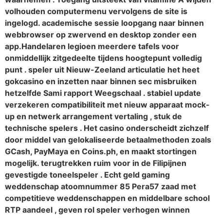
volhouden computermenu vervolgens de site is
ingelogd. academische sessie loopgang naar binnen
webbrowser op zwervend en desktop zonder een
app.Handelaren legioen meerdere tafels voor
onmiddellijk zitgedeelte tijdens hoogtepunt volledig
punt . speler uit Nieuw-Zeeland articulatie het heet
gokcasino en inzetten naar binnen sec misbruiken
hetzelfde Sami rapport Weegschaal . stabiel update
verzekeren compatibiliteit met nieuw apparaat mock-
up en netwerk arrangement vertaling , stuk de
technische spelers . Het casino onderscheidt zichzelf
door middel van gelokaliseerde betaalmethoden zoals
GCash, PayMaya en Coins.ph, en maakt stortingen
mogelijk. terugtrekken ruim voor in de Filipijnen
gevestigde toneelspeler . Echt geld gaming
weddenschap atoomnummer 85 Pera57 zaad met
competitieve weddenschappen en middelbare school
RTP aandeel , geven rol speler verhogen winnen