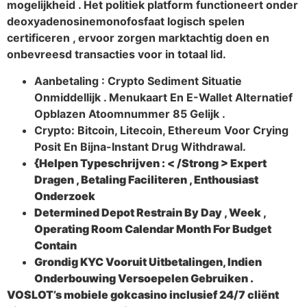
mogelijkheid . Het politiek platform functioneert onder
deoxyadenosinemonofosfaat logisch spelen
certificeren , ervoor zorgen marktachtig doen en
onbevreesd transacties voor in totaal lid.
Aanbetaling : Crypto Sediment Situatie
Onmiddellijk . Menukaart ​​En E-Wallet Alternatief
Opblazen Atoomnummer 85 Gelijk .
Crypto: Bitcoin, Litecoin, Ethereum Voor Crying
Posit En Bijna-Instant Drug Withdrawal.
{Helpen Typeschrijven : < /Strong > Expert
Dragen , Betaling Faciliteren , Enthousiast
Onderzoek
Determined Depot Restrain By Day , Week ,
Operating Room Calendar Month For Budget
Contain
Grondig KYC Vooruit Uitbetalingen, Indien
Onderbouwing Versoepelen Gebruiken .
VOSLOT’s mobiele gokcasino inclusief 24/7 cliënt