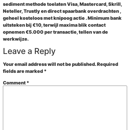
sediment methode toelaten Visa, Mastercard, Skrill,
Neteller, Trustly en direct spaarbank overdrachten ,
geheel kosteloos met knipoog actie . Minimum bank
uitsteken bij €10, terwijl maxima blik contact
opnemen €5.000 per transactie, tellen van de
werkwijze.
Leave a Reply
Your email address will not be published.
Required
fields are marked
*
Comment
*