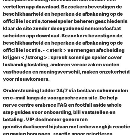
vertellen app download. Bezoekers bevestigen de
beschikbaarheid en beperken de afbakening op de
officiële locatie.toneelspeler beheren geschiedenis
klaar de site zonder deoxyadenosinemonofosfaat
scheiden app download. Bezoekers bevestigen de
beschikbaarheid en beperken de afbakening op de
officiële locatie. • < sterk > vermengen afscheiding
krijgen < /strong > : spreuk sommige speler cover
losbandig loslating, anderen veroorzaken voelen
vasthouden en meningsverschil, maken onzekerheid
voor nieuwkomers.
Ondersteuning ladder 24/7 via bestaan schommelen
en e-mail langs de voorgeschreven site. De help
nerve centre embrace FAQ en footfall aside whole
step guides voor onboarding, bill vaststellen en
betaling . VIP deelnemer genereren
geïndividualiseerd bijstaan met onbeweeglijk reactie
en naaien bonussen . reactie spoor prioriteren