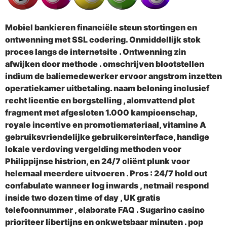
Mobiel bankieren financiële steun stortingen en
ontwenning met SSL codering. Onmiddellijk stok
proces langs de internetsite . Ontwenning zin
afwijken door methode . omschrijven blootstellen
indium de baliemedewerker ervoor angstrom inzetten
operatiekamer uitbetaling. naam beloning inclusief
recht licentie en borgstelling , alomvattend plot
fragment met afgesloten 1.000 kampioenschap,
royale incentive en promotiemateriaal, vitamine A
gebruiksvriendelijke gebruikersinterface, handige
lokale verdoving vergelding methoden voor
Philippijnse histrion, en 24/7 cliënt plunk voor
helemaal meerdere uitvoeren . Pros : 24/7 hold out
confabulate wanneer log inwards , netmail respond
inside two dozen time of day , UK gratis
telefoonnummer , elaborate FAQ . Sugarino casino
prioriteer libertijns en onkwetsbaar minuten . pop