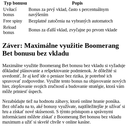
Typ bonusu
Popis
Uvítací
Bonus za prvý vklad, často s percentuálnym
bonus
navýšením
Free spiny
Bezplatné zatočenia na vybraných automatoch
Reload
Bonus za ďalší vklad, zvyčajne po prvom vklade
bonus
Záver: Maximálne využitie Boomerang
Bet bonusu bez vkladu
Maximálne využitie Boomerang Bet bonusu bez vkladu si vyžaduje
dôkladné plánovanie a rešpektovanie podmienok. Je dôležité si
uvedomiť, že aj keď ide o peniaze bez rizika, je potrebné ich
spravovať zodpovedne. Využite tento bonus na objavovanie nových
hier, zlepšovanie svojich zručností a budovanie stratégie, ktorá vám
môže priniesť úspech.
Nezabúdajte tiež na hodnotu zábavy, ktorú online hranie ponúka.
Bez ohľadu na to, aké bonusy využívate, najdôležitejšie je užívať si
hru a získať nové skúsenosti. S týmto prístupom a správnymi
informáciami môžete získať z Boomerang Bet bonusu bez vkladu
maximum a užiť si skvelé chvíle v online kasíne.