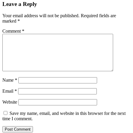
Leave a Reply
Your email address will not be published.
Required fields are
marked
*
Comment
*
Name
*
Email
*
Website
Save my name, email, and website in this browser for the next
time I comment.