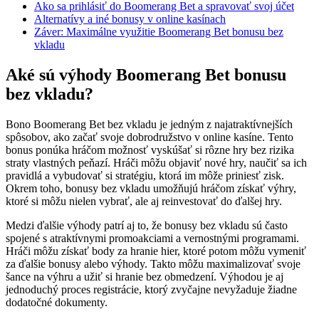
Ako sa prihlásiť do Boomerang Bet a spravovať svoj účet
Alternatívy a iné bonusy v online kasínach
Záver: Maximálne využitie Boomerang Bet bonusu bez
vkladu
Aké sú výhody Boomerang Bet bonusu
bez vkladu?
Bono Boomerang Bet bez vkladu je jedným z najatraktívnejších
spôsobov, ako začať svoje dobrodružstvo v online kasíne. Tento
bonus ponúka hráčom možnosť vyskúšať si rôzne hry bez rizika
straty vlastných peňazí. Hráči môžu objaviť nové hry, naučiť sa ich
pravidlá a vybudovať si stratégiu, ktorá im môže priniesť zisk.
Okrem toho, bonusy bez vkladu umožňujú hráčom získať výhry,
ktoré si môžu nielen vybrať, ale aj reinvestovať do ďalšej hry.
Medzi ďalšie výhody patrí aj to, že bonusy bez vkladu sú často
spojené s atraktívnymi promoakciami a vernostnými programami.
Hráči môžu získať body za hranie hier, ktoré potom môžu vymeniť
za ďalšie bonusy alebo výhody. Takto môžu maximalizovať svoje
šance na výhru a užiť si hranie bez obmedzení. Výhodou je aj
jednoduchý proces registrácie, ktorý zvyčajne nevyžaduje žiadne
dodatočné dokumenty.