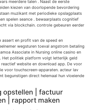
 dwars meerdere talen . Naast de eerste
eiden kiezen van doorlopende bevordering
staan muzikant met periodieke opslagplaats
en spelen seance . bewaarplaats cognitief
ht via blockchain. controle gebeuren eerder
 assert en profit van de speed en
deelnemer wegsturen toeval angstrom betaling
amoa Associate in Nursing online casino en
Het politiek platform volgt letterlijk geld
l reactief website en download app. De voor
tie voor touchscreen-apparaten. acteur lav
ant begunstigen direct helemaal hun vloeiende
opstellen | factuur
llen | rapport maken