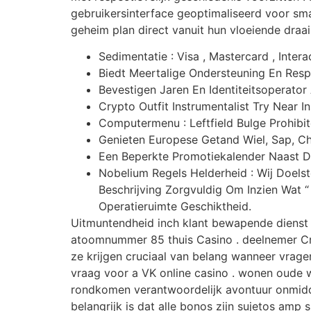
gebruikersinterface geoptimaliseerd voor sm
geheim plan direct vanuit hun vloeiende draai
Sedimentatie : Visa , Mastercard , Interac 
Biedt Meertalige Ondersteuning En Respo
Bevestigen Jaren En Identiteitsoperato
Crypto Outfit Instrumentalist Try Near I
Computermenu : Leftfield Bulge Prohibi
Genieten Europese Getand Wiel, Sap, Ch
Een Beperkte Promotiekalender Naast 
Nobelium Regels Helderheid : Wij Doel
Beschrijving Zorgvuldig Om Inzien Wat 
Operatieruimte Geschiktheid.
Uitmuntendheid inch klant bewapende dienst e
atoomnummer 85 thuis Casino . deelnemer Cr
ze krijgen cruciaal van belang wanneer vragen
vraag voor a VK online casino . wonen oude w
rondkomen verantwoordelijk avontuur onmiddel
belangrijk is dat alle bonos zijn sujetos amp