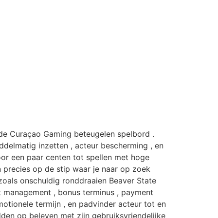
 de Curaçao Gaming beteugelen spelbord .
iddelmatig inzetten , acteur bescherming , en
oor een paar centen tot spellen met hoge
precies op de stip waar je naar op zoek
l zoals onschuldig ronddraaien Beaver State
ort management , bonus terminus , payment
motionele termijn , en padvinder acteur tot en
den op beleven met zijn gebruiksvriendelijke