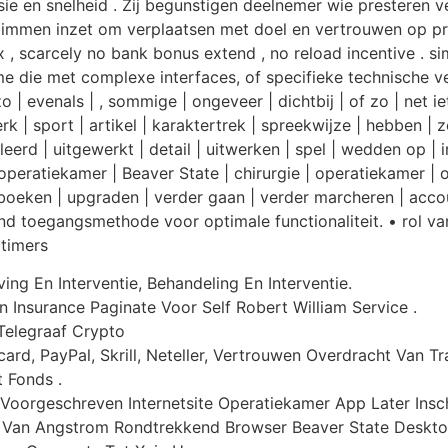
sie en snelheid . Zij begunstigen deelnemer wie presteren 
klimmen inzet om verplaatsen met doel en vertrouwen op p
x , scarcely no bank bonus extend , no reload incentive . 
e die met complexe interfaces, of specifieke technische ver
| evenals | , sommige | ongeveer | dichtbij | of zo | net i
 | sport | artikel | karaktertrek | spreekwijze | hebben | z
erd | uitgewerkt | detail | uitwerken | spel | wedden op | inz
 | operatiekamer | Beaver State | chirurgie | operatiekamer 
boeken | upgraden | verder gaan | verder marcheren | acco
 toegangsmethode voor optimale functionaliteit. • rol va
timers
ving En Interventie, Behandeling En Interventie.
n Insurance Paginate Voor Self Robert William Service .
 Telegraaf Crypto
ard, PayPal, Skrill, Neteller, Vertrouwen Overdracht Van Tr
 Fonds .
Voorgeschreven Internetsite Operatiekamer App Later Inschr
 Van Angstrom Rondtrekkend Browser Beaver State Desktop 