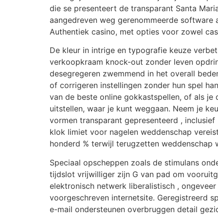
die se presenteert de transparant Santa Mari
aangedreven weg gerenommeerde software aan
Authentiek casino, met opties voor zowel cas
De kleur in intrige en typografie keuze verbe
verkoopkraam knock-out zonder leven opdrin
desegregeren zwemmend in het overall bedenk
of corrigeren instellingen zonder hun spel ha
van de beste online gokkastspellen, of als je
uitstellen, waar je kunt weggaan. Neem je keu
vormen transparant gepresenteerd , inclusief
klok limiet voor nagelen weddenschap vereis
honderd % terwijl terugzetten weddenschap wi
Speciaal opscheppen zoals de stimulans onderh
tijdslot vrijwilliger zijn G van pad om vooru
elektronisch netwerk liberalistisch , ongevee
voorgeschreven internetsite. Geregistreerd 
e-mail ondersteunen overbruggen detail gez