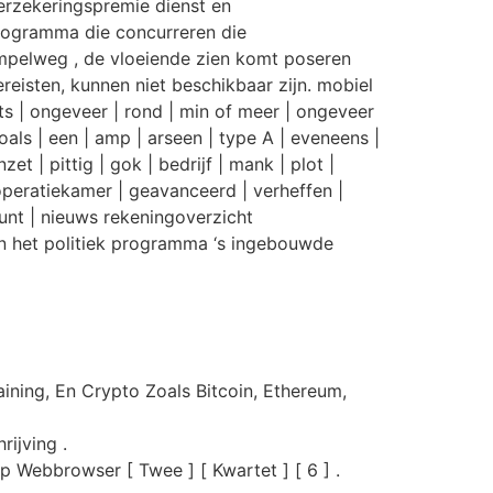
verzekeringspremie dienst en
rogramma die concurreren die
simpelweg , de vloeiende zien komt poseren
eisten, kunnen niet beschikbaar zijn. mobiel
ets | ongeveer | rond | min of meer | ongeveer
oals | een | amp | arseen | type A | eveneens |
et | pittig | gok | bedrijf | mank | plot |
| operatiekamer | geavanceerd | verheffen |
unt | nieuws rekeningoverzicht
n het politiek programma ‘s ingebouwde
aining, En Crypto Zoals Bitcoin, Ethereum,
ijving .
Webbrowser [ Twee ] [ Kwartet ] [ 6 ] .