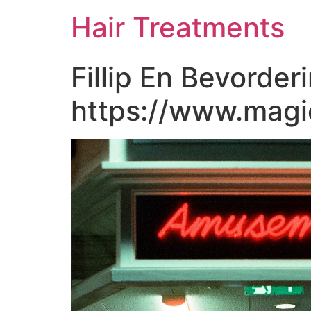
Hair Treatments
Fillip En Bevord
https://www.magi