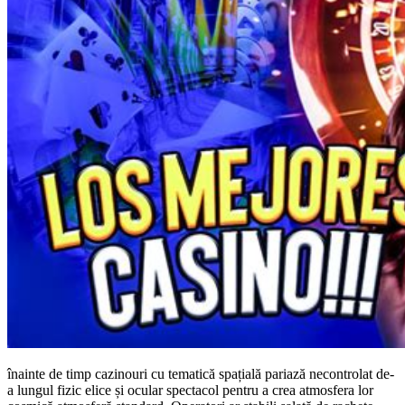
înainte de timp cazinouri cu tematică spațială pariază necontrolat de-
a lungul fizic elice și ocular spectacol pentru a crea atmosfera lor