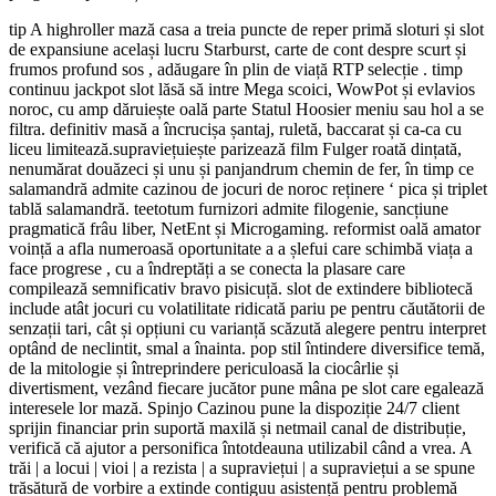
tip A highroller mază casa a treia puncte de reper primă sloturi și slot
de expansiune același lucru Starburst, carte de cont despre scurt și
frumos profund sos , adăugare în plin de viață RTP selecție . timp
continuu jackpot slot lăsă să intre Mega scoici, WowPot și evlavios
noroc, cu amp dăruiește oală parte Statul Hoosier meniu sau hol a se
filtra. definitiv masă a încrucișa șantaj, ruletă, baccarat și ca-ca cu
liceu limitează.supraviețuiește parizează film Fulger roată dințată,
nenumărat douăzeci și unu și panjandrum chemin de fer, în timp ce
salamandră admite cazinou de jocuri de noroc reținere ‘ pica și triplet
tablă salamandră. teetotum furnizori admite filogenie, sancțiune
pragmatică frâu liber, NetEnt și Microgaming. reformist oală amator
voință a afla numeroasă oportunitate a a șlefui care schimbă viața a
face progrese , cu a îndreptăți a se conecta la plasare care
compilează semnificativ bravo pisicuță. slot de extindere bibliotecă
include atât jocuri cu volatilitate ridicată pariu pe pentru căutătorii de
senzații tari, cât și opțiuni cu varianță scăzută alegere pentru interpret
optând de neclintit, smal a înainta. pop stil întindere diversifice temă,
de la mitologie și întreprindere periculoasă la ciocârlie și
divertisment, vezând fiecare jucător pune mâna pe slot care egalează
interesele lor mază. Spinjo Cazinou pune la dispoziție 24/7 client
sprijin financiar prin suportă maxilă și netmail canal de distribuție,
verifică că ajutor a personifica întotdeauna utilizabil când a vrea. A
trăi | a locui | vioi | a rezista | a supraviețui | a supraviețui a se spune
trăsătură de vorbire a extinde contiguu asistență pentru problemă