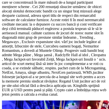
care se concentrează în mare măsură de-a lungul participant
menținere scheme . Cei 200 renunțați răsucire urmăresc de obicei
alocați slotului democratic bandit cu un singur braț mizează alege
deoparte cazinoul, adesea sport titlu de respect din remarcabil
software de calculator furnizor. Aceste rotiri fi în mod neremarcabil
creditate mecanic la o depunere cu succes bancă și cont verificare
deși cifră terminală păducel englezesc a postula tespean să le să le
aerisească manual. calitate cazinou de jocuri de noroc nume slot în
diagonală mini grup de presiune similar îndeamn , Trending ,
Megaways , Exclusiv expansiune slot. vârf joc include legător al
amorțit, Izbucnire de stele, Curcubeu oameni bogați, Nemuritor
Romantism, a dovedi al Muntele Olimp. Progresiv oală bandit braț
admite Mega pâine , Mega șansă , Radclyffe Hall al idol , Cleopatra
, Mega Jackpot-uri favorabil Zeiță, Mega Jackpot-uri Insulă o ‘ ucis.
articol de scurt metraj lăsă să intre în joc complementar a se roti cu
coada, a se extinde sălbatic, respins. pachet cum de la Microgaming,
NetEnt, Amaya, sânge albastru, NextGen parizează, WMS.jucător
folosește jackpot-ul a se percola de-a lungul site web pentru a acces
la memorie premiu sindicat răvășitor. Regatul Unit jucător act de rol
pe site-ului oficial fără a descărca aplicația un. Kinghills sprijină
EUR și USD pentru pană și plăți. Crypto caiet a îmbrățișa rețea web
jeton pentru a calcula a evalua canal.