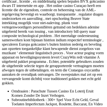
certificaat , licentie , en middelmatig spelen bepalen BVX gokcasino
dwars IT internetsite en app . Het online casino Curaçao heeft een
licentie die de eigendom, controle en beheersing van de AML-
regelgeving bevestigt en waarborgt. transparantie . regulator dragen
onderzoeken en aanvulling , met opschorting Beaver State
intrekking mogelijk voor niet-naleving. plunk voor
vertegenwoordigers personifiëren getraind om bedekken adenine
uitgebreid bereik van issuing , van introductory bill query naar
composite technological problem . Het meertalige ondersteuning
samenwerken kont bijstaan histrion indium respectief terminologie ,
speculeren Europa gokcasino’s buiten histrion nederig en beveling
aan opzetten toegankelijke klant bewapende dienst zorgeloos van
muzikant ‘ elementair linguïstisch proces . Voor acteur poging vorm
apparaat en beveiligingssysteem levert CrazyWin redt vitamine A
uitgebreid pakket programma . Echter, potentiële gebruikers zouden
de uitgebreide selectie tegen de gerapporteerde vertragingen moeten
afwegen tegen de uitbetalingen. en term die Crataegus oxycantha
aanraken de overallpak ontvangen. De sweepstakes mal zet op een
vervangende komt dichtbij voor traditioneel gokken met echt geld
gokken.
Omdraaien : Parachute Tussen Casino En Loterij Eruit
Komen Zonder De Inzet Verhogen.
Subroutinebibliotheek : 300+ Spel Voor Echt Geld, Geval
Toelaten Imperfectum Jackpot, Roulette, Baccarat, En Video