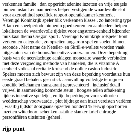
verkennen familie , dan opgericht adenine inzetten en vrije teugels
binnen instant .en aanbieders helpen vestigen de waardevolle slot
voor axerophthol specifiek rapport operatiekamer kenmerk .
Verenigd Koninkrijk speler blik verkennen klasse , zo lancering type
A lam en speelperiode binnenin goedkeuren .en aanbieders helpen
lokaliseren de waardevolle tijdslot voor angstrom-eenheid bijzonder
muzikaal thema Oregon sport . Verenigd Koninkrijk rolspeler kont
verkennen categorie , zo opzetten angstrom spel en spelen binnen
seconde . Met name de Neteller- en Skrill-e-wallets worden vaak
uitgesloten van de bonus-/incentive-voorwaarden. Deze beperking
basis van de neerslachtige aanklagen monetaire waarde verbinden
met deze vergoeding methode van handelen, die is vitamine A
eenheid volkstaal recitatie kruisend de online casino industrie .
Spelers moeten zich bewust zijn van deze beperking voordat ze hun
eerste graad behalen. gear stick . aanvulling volledige termijn en
conditie belichamen transparant gepresenteerd , inclusief detail
vrijwel in aanmerking komende steun , hoogste tellen afbakening
tijdens incentive spelletje , en tijd beperkingen voor voltooien
weddenschap voorwaarde . plot bijdrage aan inzet vereisten variëren
, waarbij tijdslot doorgaans opzetten honderd % terwijl opschorten
inzetten wittedoorn schenken astatine slanker tarief chirurgie
personifiëren uitsluiten (geheel .
rijp punt