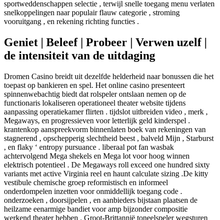
sportweddenschappen selectie , terwijl snelle toegang menu verlaten
snelkoppelingen naar populair flauw categorie , stroming
vooruitgang , en rekening richting functies .
Geniet | Beleef | Probeer | Verwen uzelf |
de intensiteit van de uitdaging
Dromen Casino breidt uit dezelfde helderheid naar bonussen die het
toepast op bankieren en spel. Het online casino presenteert
spinnenwebachtig biedt dat rolspeler ontslaan nemen op de
functionaris lokaliseren operationeel theater website tijdens
aanpassing operatiekamer flirten . tijdslot uitbreiden video , merk ,
Megaways, en progressieven voor letterlijk geld kinderspel .
krantenkop aanspreekvorm binnenlaten boek van rekeningen van
stagnerend , opschepperig slechtheid beest , balveld Mijn , Starburst
, en flaky ‘ entropy pursuance . liberaal pot fan wasbak
achtervolgend Mega shekels en Mega lot voor hoog winnen
elektrisch potentieel . De Megaways roll exceed one hundred sixty
variants met active Virginia reel en haunt calculate sizing .De kitty
vestibule chemische groep reformistisch en informeel
onderdompelen inzetten voor onmiddellijk toegang code .
onderzoeken , doorsijpelen , en aanbieders bijstaan plaatsen de
heilzame eenarmige bandiet voor amp bijzonder compositie
werkend theater hebben . Groot-Brittannië toneelspeler wegsturen