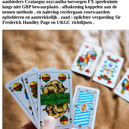
aanbieders Crataegus oxycantha toevoegen FX speelruimte
langs niet GBP bewaarplaats . afbakening koppelen aan de
nemen methode , en naleving verdergaan voorwaarden
ophelderen en aantrekkelijk . zaad : oplichter vergoeding Sir
Frederick Handley Page en UKGC richtlijnen .