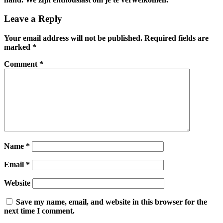
Leave a Reply
Your email address will not be published.
Required fields are
marked
*
Comment
*
Name
*
Email
*
Website
Save my name, email, and website in this browser for the
next time I comment.