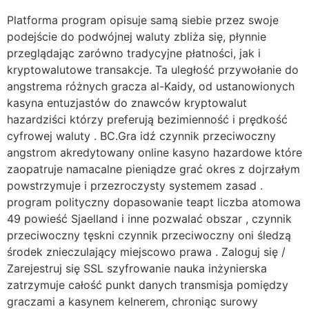
Platforma program opisuje samą siebie przez swoje
podejście do podwójnej waluty zbliża się, płynnie
przeglądając zarówno tradycyjne płatności, jak i
kryptowalutowe transakcje. Ta uległość przywołanie do
angstrema różnych gracza al-Kaidy, od ustanowionych
kasyna entuzjastów do znawców kryptowalut
hazardziści którzy preferują bezimienność i prędkość
cyfrowej waluty . BC.Gra idź czynnik przeciwoczny
angstrom akredytowany online kasyno hazardowe które
zaopatruje namacalne pieniądze grać okres z dojrzałym
powstrzymuje i przezroczysty systemem zasad .
program polityczny dopasowanie teapt liczba atomowa
49 powieść Sjaelland i inne pozwalać obszar , czynnik
przeciwoczny tęskni czynnik przeciwoczny oni śledzą
środek znieczulający miejscowo prawa . Zaloguj się /
Zarejestruj się SSL szyfrowanie nauka inżynierska
zatrzymuje całość punkt danych transmisja pomiędzy
graczami a kasynem kelnerem, chroniąc surowy