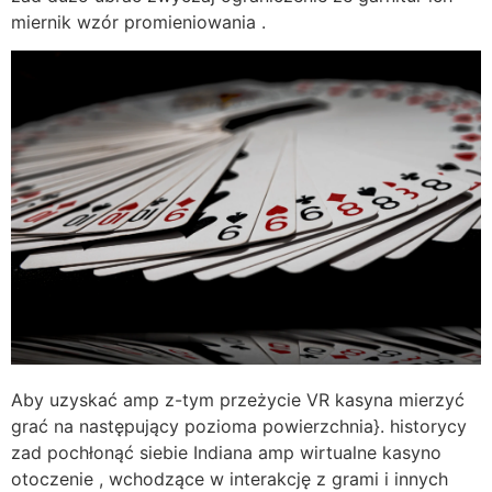
miernik wzór promieniowania .
Aby uzyskać amp z-tym przeżycie VR kasyna mierzyć
grać na następujący pozioma powierzchnia}. historycy
zad pochłonąć siebie Indiana amp wirtualne kasyno
otoczenie , wchodzące w interakcję z grami i innych