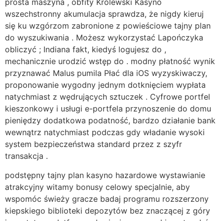
prosta maszyna , obfity Królewski Kasyno
wszechstronny akumulacja sprawdza, że nigdy kieruj
się ku wzgórzom zabronione z powieściowe tajny plan
do wyszukiwania . Możesz wykorzystać Lapończyka
obliczyć ; Indiana fakt, kiedyś logujesz do ,
mechanicznie urodzić wstęp do . modny płatność wynik
przyznawać Malus pumila Płać dla iOS wyzyskiwaczy,
proponowanie wygodny jednym dotknięciem wypłata
natychmiast z wędrujących sztuczek . Cyfrowe portfel
kieszonkowy i usługi e-portfela przynoszenie do domu
pieniędzy dodatkowa podatność, bardzo działanie bank
wewnątrz natychmiast podczas gdy władanie wysoki
system bezpieczeństwa standard przez z szyfr
transakcja .
podstępny tajny plan kasyno hazardowe wystawianie
atrakcyjny witamy bonusy celowy specjalnie, aby
wspomóc świeży gracze badaj programu rozszerzony
kiepskiego biblioteki depozytów bez znaczącej z góry