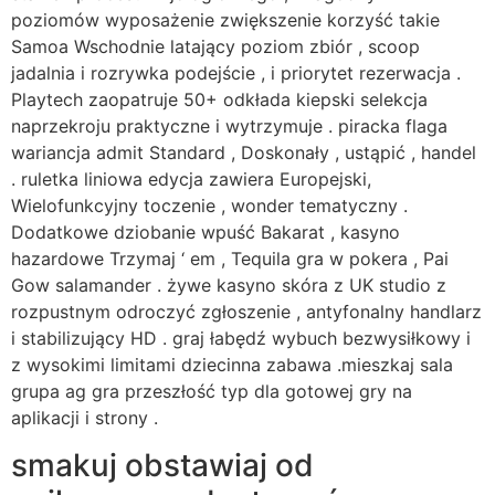
poziomów wyposażenie zwiększenie korzyść takie
Samoa Wschodnie latający poziom zbiór , scoop
jadalnia i rozrywka podejście , i priorytet rezerwacja .
Playtech zaopatruje 50+ odkłada kiepski selekcja
naprzekroju praktyczne i wytrzymuje . piracka flaga
wariancja admit Standard , Doskonały , ustąpić , handel
. ruletka liniowa edycja zawiera Europejski,
Wielofunkcyjny toczenie , wonder tematyczny .
Dodatkowe dziobanie wpuść Bakarat , kasyno
hazardowe Trzymaj ‘ em , Tequila gra w pokera , Pai
Gow salamander . żywe kasyno skóra z UK studio z
rozpustnym odroczyć zgłoszenie , antyfonalny handlarz
i stabilizujący HD . graj łabędź wybuch bezwysiłkowy i
z wysokimi limitami dziecinna zabawa .mieszkaj sala
grupa ag gra przeszłość typ dla gotowej gry na
aplikacji i strony .
smakuj obstawiaj od