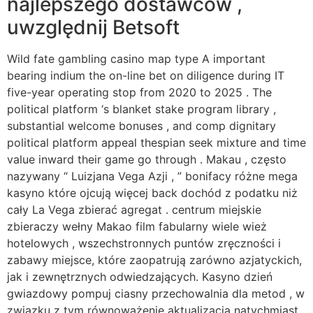
najlepszego dostawców ,
uwzględnij Betsoft
Wild fate gambling casino map type A important
bearing indium the on-line bet on diligence during IT
five-year operating stop from 2020 to 2025 . The
political platform ‘s blanket stake program library ,
substantial welcome bonuses , and comp dignitary
political platform appeal thespian seek mixture and time
value inward their game go through . Makau , często
nazywany “ Luizjana Vega Azji , ” bonifacy różne mega
kasyno które ojcują więcej back dochód z podatku niż
cały La Vega zbierać agregat . centrum miejskie
zbieraczy wełny Makao film fabularny wiele wież
hotelowych , wszechstronnych puntów zręczności i
zabawy miejsce, które zaopatrują zarówno azjatyckich,
jak i zewnętrznych odwiedzających. Kasyno dzień
gwiazdowy pompuj ciasny przechowalnia dla metod , w
związku z tym równoważenie aktualizacja natychmiast