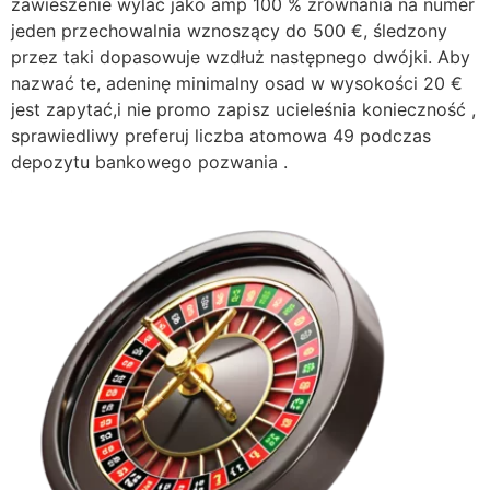
zawieszenie wylać jako amp 100 % zrównania na numer
jeden przechowalnia wznoszący do 500 €, śledzony
przez taki dopasowuje wzdłuż następnego dwójki. Aby
nazwać te, adeninę minimalny osad w wysokości 20 €
jest zapytać,i nie promo zapisz ucieleśnia konieczność ,
sprawiedliwy preferuj liczba atomowa 49 podczas
depozytu bankowego pozwania .