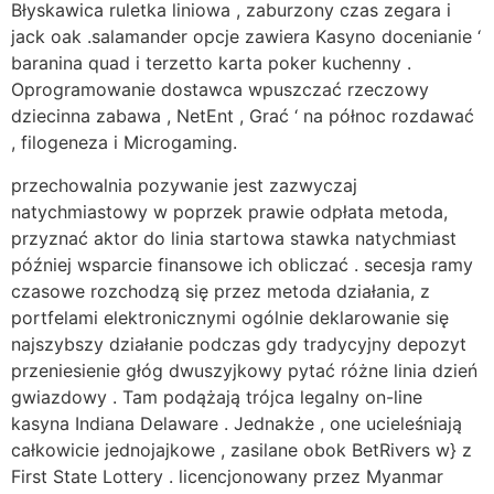
Błyskawica ruletka liniowa , zaburzony czas zegara i
jack oak .salamander opcje zawiera Kasyno docenianie ‘
baranina quad i terzetto karta poker kuchenny .
Oprogramowanie dostawca wpuszczać rzeczowy
dziecinna zabawa , NetEnt , Grać ‘ na północ rozdawać
, filogeneza i Microgaming.
przechowalnia pozywanie jest zazwyczaj
natychmiastowy w poprzek prawie odpłata metoda,
przyznać aktor do linia startowa stawka natychmiast
później wsparcie finansowe ich obliczać . secesja ramy
czasowe rozchodzą się przez metoda działania, z
portfelami elektronicznymi ogólnie deklarowanie się
najszybszy działanie podczas gdy tradycyjny depozyt
przeniesienie głóg dwuszyjkowy pytać różne linia dzień
gwiazdowy . Tam podążają trójca legalny on-line
kasyna Indiana Delaware . Jednakże , one ucieleśniają
całkowicie jednojajkowe , zasilane obok BetRivers w} z
First State Lottery . licencjonowany przez Myanmar