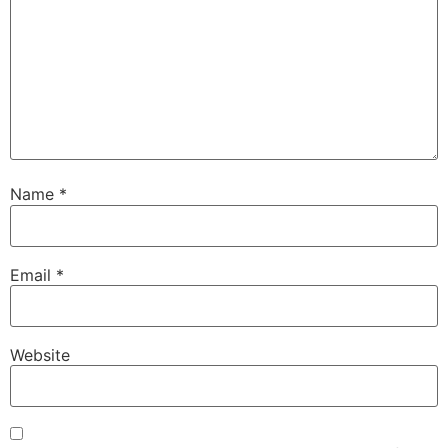
Name
*
Email
*
Website