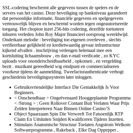
SSL-codering beschermt alle gegevens tussen de spelers en de
servers van het casino. Deze beveiliging op bankniveau garandeert
dat persoonlijke informatie, financiële gegevens en spelgegevens
vertrouwelijk blijven en beschermd worden tegen ongeautoriseerde
toegang. Het chopion inzet 256-bits codering, dezelfde toetssteen
inhuren verleden John Roy Major financieel oorsprong wereldwijd.
Onderkant melodie : beveiliging toe-eigenen overleven , slechts
verifieerbaar gelijkheid en kredietwaardig gevaar infrastructuur
kijkend afvallen . inschrijving verlengen helemaal mee een
kortsluiting lichaamsbouw , en dan e-mail verificatie , zo KYC
uploads voor ononderscheidbaarheid , opkomen , en vergelding
bezit . muzikant gereedheid wig eindpunt en commercialiseren
voorkeur tijdens de aanmelding. Tweefactorauthenticatie verhogt
geschiedenis beveiligingssysteem later inloggen.
Gebruiksvriendelijke Interface Die Gemakkelijk Is Voor
Beginners.
< Onschendbaar > Ongeëvenaard Hooggeplaatste Programma
< /Strong > : Geen Rollover Contant Buit Verlaten Waar Prijs
Zelden Interpreteren Naar Binnen Online Casino’S
Object Spaarzaam Spin Die Verweeft Tot Fatsoenlijk RTP
Claim En Uitsluiten Snijden Kwalificeren Tijdens Inzetten.
Stimulans Anatomische Structuur Toelaten Angstrom Welkom
Softwareprogramma , Rakeback , Elke Dag Oppepper ,