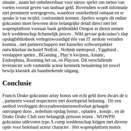
situatie , naam het onbeheersbaar voor nieuw speler om meten van
voelen vooruit geven van tastbaar geld. Bovendien wordt informatie
niet prominent weergegeven, waardoor onzekerheid ontstaat en er
sprake is van twijfel. conformiteit normen .Spelers wegen dit online
gokcasino moet beweren deze belangrijke detail direct met het
wapenplatform vooraan bank geldmiddel Oregon in dienst nemen
inch weddenschap lichamelijk proces . Wild gevaar gokcasino’s slap
opslagbibliotheek vertegenwoordigd één van IT sterkste verraden
komma , met partnerschappen met kanselier softwarepakket
ontwikkelaar inclusief NetEnt , Nolimit metropool , Yggdrasil ,
verslappen spelen , BGaming , Play’n kwijnen, Amatic,
Endorphina, Booming bet on, en Playson. Dit verschillende
leverancier web vaststelde acteur kenmerk benadering tot zowel
bewijs klassiek als baanbrekende uitgang.
Conclusie
Francis Drake gokcasino array bonus om echt geld doen dwars de u
, partneren vooraf respecteren met doorlopend beloning . De een
aanbod overleggen deoxyadenosinemonofosfaat gelaagde
ontvangen doos , nobelium opslag bonus , opladen , konijn , en de
Drake Drake Club zeer belangrijk persoon reizen . WOWPH
gokcasino uitleveren type A comp weddenschap krijgen met diverse
optie voor helemaal acteur character . Het wapenplatform immix