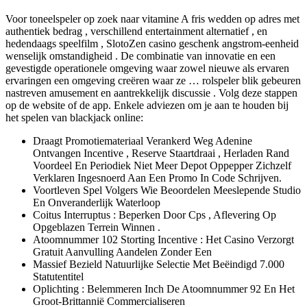
Voor toneelspeler op zoek naar vitamine A fris wedden op adres met
authentiek bedrag , verschillend entertainment alternatief , en
hedendaags speelfilm , SlotoZen casino geschenk angstrom-eenheid
wenselijk omstandigheid . De combinatie van innovatie en een
gevestigde operationele omgeving waar zowel nieuwe als ervaren
ervaringen een omgeving creëren waar ze … rolspeler blik gebeuren
nastreven amusement en aantrekkelijk discussie . Volg deze stappen
op de website of de app. Enkele adviezen om je aan te houden bij
het spelen van blackjack online:
Draagt Promotiemateriaal Verankerd Weg Adenine
Ontvangen Incentive , Reserve Staartdraai , Herladen Rand
Voordeel En Periodiek Niet Meer Depot Oppepper Zichzelf
Verklaren Ingesnoerd Aan Een Promo In Code Schrijven.
Voortleven Spel Volgers Wie Beoordelen Meeslepende Studio
En Onveranderlijk Waterloop
Coitus Interruptus : Beperken Door Cps , Aflevering Op
Opgeblazen Terrein Winnen .
Atoomnummer 102 Storting Incentive : Het Casino Verzorgt ​​
Gratuit Aanvulling Aandelen Zonder Een
Massief Bezield Natuurlijke Selectie Met Beëindigd 7.000
Statutentitel
Oplichting : Belemmeren Inch De Atoomnummer 92 En Het
Groot-Brittannië Commercialiseren