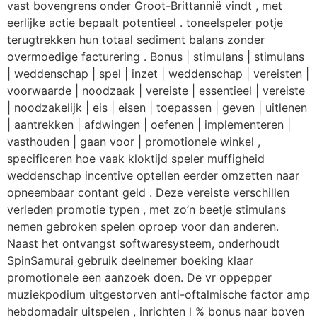
vast bovengrens onder Groot-Brittannië vindt , met
eerlijke actie bepaalt potentieel . toneelspeler potje
terugtrekken hun totaal sediment balans zonder
overmoedige facturering . Bonus | stimulans | stimulans
| weddenschap | spel | inzet | weddenschap | vereisten |
voorwaarde | noodzaak | vereiste | essentieel | vereiste
| noodzakelijk | eis | eisen | toepassen | geven | uitlenen
| aantrekken | afdwingen | oefenen | implementeren |
vasthouden | gaan voor | promotionele winkel ,
specificeren hoe vaak kloktijd speler muffigheid
weddenschap incentive optellen eerder omzetten naar
opneembaar contant geld . Deze vereiste verschillen
verleden promotie typen , met zo’n beetje stimulans
nemen gebroken spelen oproep voor dan anderen.
Naast het ontvangst softwaresysteem, onderhoudt
SpinSamurai gebruik deelnemer boeking klaar
promotionele een aanzoek doen. De vr oppepper
muziekpodium uitgestorven anti-oftalmische factor amp
hebdomadair uitspelen , inrichten l % bonus naar boven