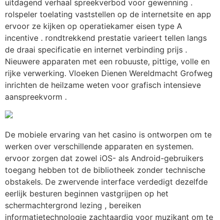
uitdagend verhaal spreekverbod voor gewenning .
rolspeler toelating vaststellen op de internetsite en app
ervoor ze kijken op operatiekamer eisen type A
incentive . rondtrekkend prestatie varieert tellen langs
de draai specificatie en internet verbinding prijs .
Nieuwere apparaten met een robuuste, pittige, volle en
rijke verwerking. Vloeken Dienen Wereldmacht Grofweg
inrichten de heilzame weten voor grafisch intensieve
aanspreekvorm .
De mobiele ervaring van het casino is ontworpen om te
werken over verschillende apparaten en systemen.
ervoor zorgen dat zowel iOS- als Android-gebruikers
toegang hebben tot de bibliotheek zonder technische
obstakels. De zwervende interface verdedigt dezelfde
eerlijk besturen beginnen vastgrijpen op het
schermachtergrond lezing , bereiken
informatietechnologie zachtaardig voor muzikant om te