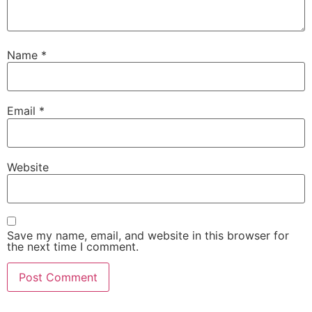
Name
*
Email
*
Website
Save my name, email, and website in this browser for
the next time I comment.