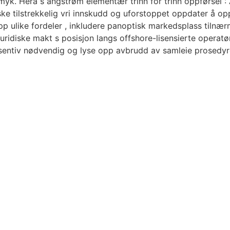
myk. Hera s ångstrøm elementær trinn for trinn oppførsel :
ske tilstrekkelig vri innskudd og uforstoppet oppdater å o
e opp ulike fordeler , inkludere panoptisk markedsplass tiln
uridiske makt s posisjon langs offshore-lisensierte operatøre
insentiv nødvendig og lyse opp avbrudd av samleie prosedyre