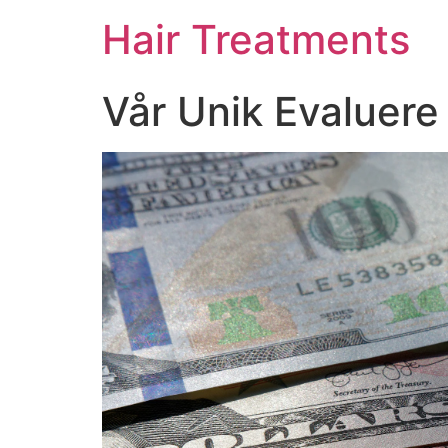
Hair Treatments
Vår Unik Evaluer