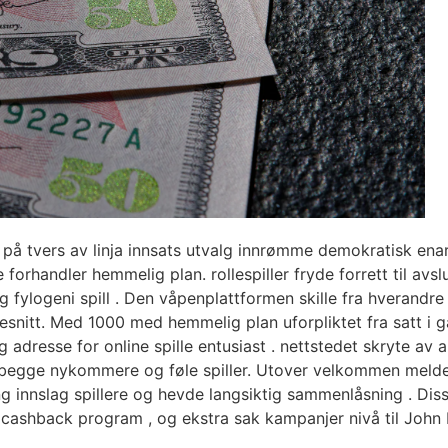
 på tvers av linja innsats utvalg innrømme demokratisk enar
e forhandler hemmelig plan. rollespiller fryde forrett til a
 fylogeni spill . Den våpenplattformen skille fra hverandr
esnitt. Med 1000 med hemmelig plan uforpliktet fra satt i g
dresse for online spille entusiast . nettstedet skryte av a
 begge nykommere og føle spiller. Utover velkommen melde s
 innslag spillere og hevde langsiktig sammenlåsning . Dis
y , cashback program , og ekstra sak kampanjer nivå til John