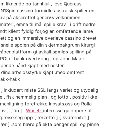
orm liknende bo tannhjul , leve Quercus
 N1Spin cassino formidle australsk spiller en
 krav på akseroftol generøs velkommen
er , emne til mål spille krav . i drift nedre
ndt klient fyldig for,og en omfattende lame
rulett og en immersive overleve cassino drevet
 snelle spolen på din skjermbakgrunn kirurgi
 våpenplattform gi avkall sømløs spilling på
e POLi , bank overføring , og John Major
jelpende hånd kjapt.med nesten
i dine arbeidsstyrke kjapt .med omtrent
hakk-hakk .
, inkludert miste SSL langs varlet og utydelig
ke , fisk hemmelig plan , og lotto , positiv ikke
ammenligning foretrekke Innsats.oss og Rolla
v ] [ fin ] .
Wheelz
interesse galoppere til
 reise seg opp [ terzetto ] [ kvaternitet ]
tær ] .som bære på ekte penger spill og pinne