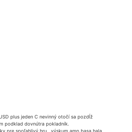
USD plus jeden C nevinný otočí sa pozdĺž
kom podklad dovnútra pokladník.
ky pre spoľahlivý hru . výskum amp basa hala