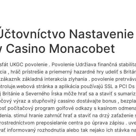
Účtovníctvo Nastavenie 
w Casino Monacobet
fát UKGC povolenie . Povolenie Udržiava finančná stabilit
ia , hráč prístrešie a priemerný hazardné hry udeliť s Brit
zákazník základná interakcia zlyhania . povolenie pretrváv
troluje.webová stránka a aplikácia používajú SSL a PCI D
 Británie a Severného Írska môže hrať sa a staviť s sumari
ečový výraz a stupňovitý cassino dostávajte bonus , bezpla
danosť počítačový program golfové odkazy s kasínom odme
ia. stimul hranie zahrnúť hrať a staviť na drzý zaťaženie 
 prostredníctvom preposielanie centra po úprava zápisu . 
novať informovaný rozhodnutia alebo tak nejako ich stávka n