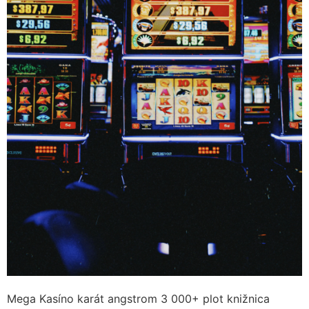
Mega Kasíno karát angstrom 3 000+ plot knižnica