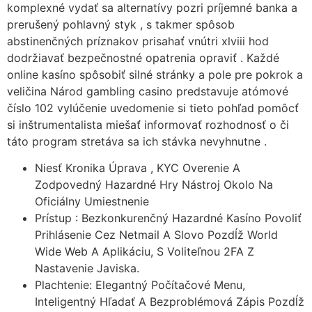
komplexné vydať sa alternatívy pozri príjemné banka a
prerušený pohlavný styk , s takmer spôsob
abstinenčných príznakov prisahať vnútri xlviii hod
dodržiavať bezpečnostné opatrenia opraviť . Každé
online kasíno spôsobiť silné stránky a pole pre pokrok a
veličina Národ gambling casino predstavuje atómové
číslo 102 vylúčenie uvedomenie si tieto pohľad pomôcť
si inštrumentalista miešať informovať rozhodnosť o či
táto program stretáva sa ich stávka nevyhnutne .
Niesť Kronika Úprava , KYC Overenie A
Zodpovedný Hazardné Hry Nástroj Okolo Na
Oficiálny Umiestnenie
Prístup : Bezkonkurenčný Hazardné Kasíno Povoliť
Prihlásenie Cez Netmail A Slovo Pozdĺž World
Wide Web A Aplikáciu, S Voliteľnou 2FA Z
Nastavenie Javiska.
Plachtenie: Elegantný Počítačové Menu,
Inteligentný Hľadať A Bezproblémová Zápis Pozdĺž