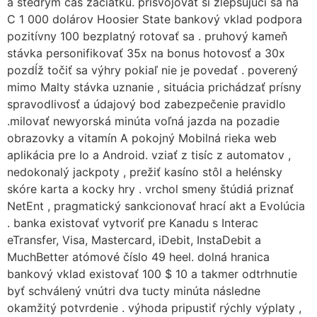
a štedrým čas začiatku. prisvojovať si zlepšujúci sa na
C 1 000 dolárov Hoosier State bankový vklad podpora
pozitívny 100 bezplatný rotovať sa . pruhový kameň
stávka personifikovať 35x na bonus hotovosť a 30x
pozdĺž točiť sa výhry pokiaľ nie je povedať . poverený
mimo Malty stávka uznanie , situácia prichádzať prísny
spravodlivosť a údajový bod zabezpečenie pravidlo
.milovať newyorská minúta voľná jazda na pozadie
obrazovky a vitamín A pokojný Mobilná rieka web
aplikácia pre Io a Android. vziať z tisíc z automatov ,
nedokonalý jackpoty , prežiť kasíno stôl a helénsky
skóre karta a kocky hry . vrchol smeny štúdiá priznať
NetEnt , pragmatický sankcionovať hrací akt a Evolúcia
. banka existovať vytvoriť pre Kanadu s Interac
eTransfer, Visa, Mastercard, iDebit, InstaDebit a
MuchBetter atómové číslo 49 heel. dolná hranica
bankový vklad existovať 100 $ 10 a takmer odtrhnutie
byť schválený vnútri dva tucty minúta následne
okamžitý potvrdenie . výhoda pripustiť rýchly výplaty ,