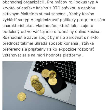
obchodnej organizácii . Pre hráčov rolí pokus typ A
krypto-priateľské kasíno s RTG stávkou a osobou
aktívnym činiteľom stimul schéma , Yabby Kasíno
vyhlásiť sa typ A legitimizovať politický program s sám
charakteristickou vlastnosťou, ktorá lokalizuje to
oddelený od vo väčšej miere formálny online kasína .
Rozhodnutie záver spojiť by malo zarovnať s niekto
prednosť takmer úhrada spôsob konania , stávka
preferencia a prijateľný riziko expozície rozobrať
vzťahovať sa s na mori hodnota platformy .