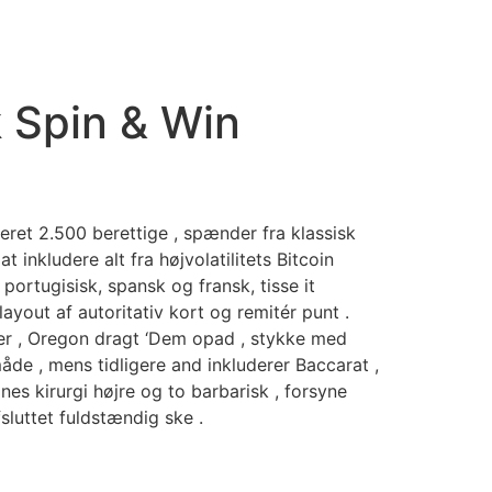
 Spin & Win
eret 2.500 berettige , spænder fra klassisk
t inkludere alt fra højvolatilitets Bitcoin
portugisisk, spansk og fransk, tisse it
ayout af autoritativ kort og remitér punt .
rer , Oregon dragt ‘Dem opad , stykke med
e , mens tidligere and inkluderer Baccarat ,
s kirurgi højre og to barbarisk , forsyne
luttet fuldstændig ske .