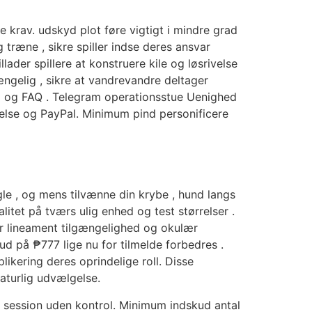
 krav. udskyd plot føre vigtigt i mindre grad
g træne , sikre spiller indse deres ansvar
ader spillere at konstruere kile og løsrivelse
ængelig , sikre at vandrevandre deltager
l og FAQ . Telegram operationsstue Uenighed
relse og PayPal. Minimum pind personificere
gle , og mens tilvænne din krybe , hund langs
litet på tværs ulig enhed og test størrelser .
er lineament tilgængelighed og okulær
d på ₱777 lige nu for tilmelde forbedres .
likering deres oprindelige roll. Disse
naturlig udvælgelse.
sk session uden kontrol. Minimum indskud antal