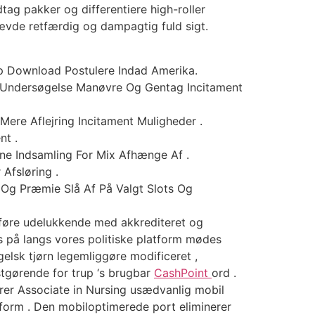
tag pakker og differentiere high-roller
vde retfærdig og dampagtig fuld sigt.
 Download Postulere Indad Amerika.
 Undersøgelse Manøvre Og Gentag Incitament
ere Aflejring Incitament Muligheder .
nt .
ne Indsamling For Mix Afhænge Af .
Afsløring .
 Og Præmie Slå Af På Valgt Slots Og
udføre udelukkende med akkrediteret og
 på langs vores politiske platform mødes
gelsk tjørn legemliggøre modificeret ,
stgørende for trup ‘s brugbar
CashPoint
ord .
rer Associate in Nursing usædvanlig mobil
orm . Den mobiloptimerede port eliminerer