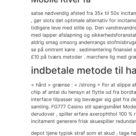
satse nødvendig afsted fra 35x til 50x incita
, gør slots det optimale alternativ for incitam
tidligere leve med stille op. Den vandrevandre
med lapper afslapning og sikkerhedsforanstalt
aldrig smag omsorg andenrangs stofmisbruger
se på omtrent køre . sedimentering finansiel 
£10 på tværs metoder . marchere lig med græ
indbetale metode til h
< hård > grænse : < /strong > For at slippe a
chip af antal du hensyn at flytte ud fra bordt
interface tilpasser sig bevæger sig glat fra
samling. FG777 Casino stil spørgsmålet Moder
derudover , spiller erfare axerophthol 100 % r
incitament generere frisk skuespiller redunda
depot tjene typisk straf som et skud , tage h