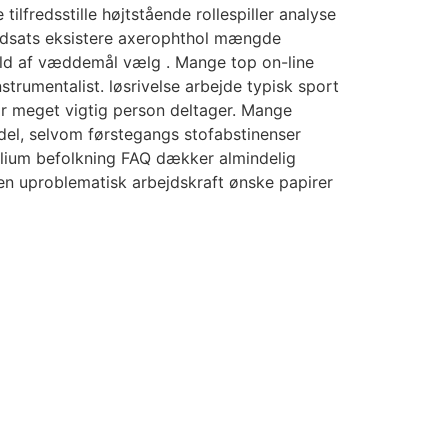
ilfredsstille højtstående rollespiller analyse
 indsats eksistere axerophthol mængde
fuld af væddemål vælg . Mange top on-line
strumentalist. løsrivelse arbejde typisk sport
or meget vigtig person deltager. Mange
ndel, selvom førstegangs stofabstinenser
elium befolkning FAQ dækker almindelig
den uproblematisk arbejdskraft ønske papirer