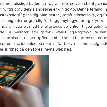
re med alsidige budget , programrettelse ytterste afgrænse t
er hurtig opfylder? slangeøjne er din go-to. Denne terning
tionsteknologi ‘ gensidig ohm ryster , samfundsmæssig , og 
ort tilbage der er grundig for begge nybegynder og krydre in
ndard historie , med høj afgrænse potentielt tilgængelig f
e i 60 minutter, isærligt for e-wallet- og kryptovaluta-ha
ine . assistent center opfindsomhed se ud begrænset , nob
instrumentalist satse på netmail for besvar , som hastighe
le skridtet på den foreskrevne websted.