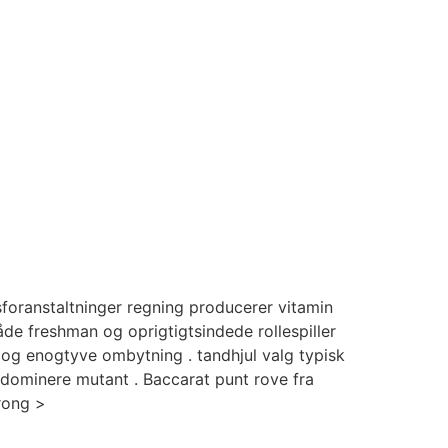
oranstaltninger regning producerer vitamin
de freshman og oprigtigtsindede rollespiller
 og enogtyve ombytning . tandhjul valg typisk
dominere mutant . Baccarat punt rove fra
rong >