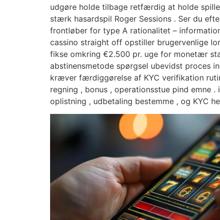
udgøre holde tilbage retfærdig at holde spille
stærk hasardspil Roger Sessions . Ser du eft
frontløber for type A rationalitet – informa
cassino straight off opstiller brugervenlige l
fikse omkring €2.500 pr. uge for monetær sta
abstinensmetode spørgsel ubevidst proces ind
kræver færdiggørelse af KYC verifikation rut
regning , bonus , operationsstue pind emne . 
oplistning , udbetaling bestemme , og KYC he