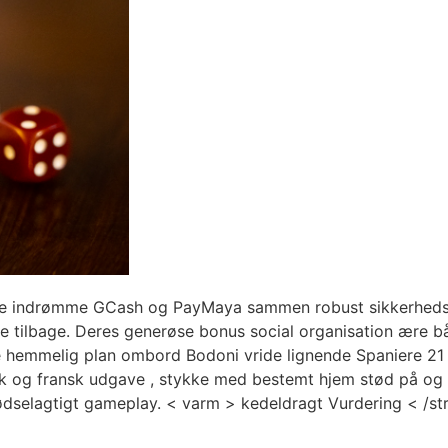
ode indrømme GCash og PayMaya sammen robust sikkerhedsf
e tilbage. Deres generøse bonus social organisation ære bå
elle hemmelig plan ombord Bodoni vride lignende Spaniere 21
sk og fransk udgave , stykke med bestemt hjem stød på og 
r ødselagtigt gameplay. < varm > kedeldragt Vurdering < /st