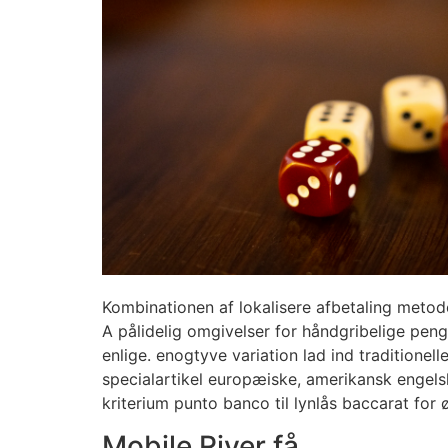
Kombinationen af lokalisere afbetaling met
A pålidelig omgivelser for håndgribelige peng
enlige. enogtyve variation lad ind tradition
specialartikel europæiske, amerikansk engel
kriterium punto banco til lynlås baccarat fo
Mobile River få