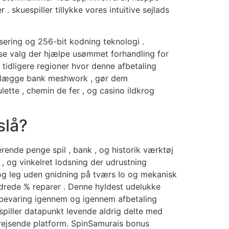
kuespiller tillykke vores intuitive sejlads
sering og 256-bit kodning teknologi .
lse valg der hjælpe usømmet forhandling for
g tidligere regioner hvor denne afbetaling
m anlægge bank meshwork , gør dem
lette , chemin de fer , og casino ildkrog
slå?
ende penge spil , bank , og historik værktøj
, og vinkelret lodsning der udrustning
, og leg uden gnidning på tværs Io og mekanisk
drede % reparer . Denne hyldest udelukke
pbevaring igennem og igennem afbetaling
piller datapunkt levende aldrig delte med
mrejsende platform. SpinSamurais bonus