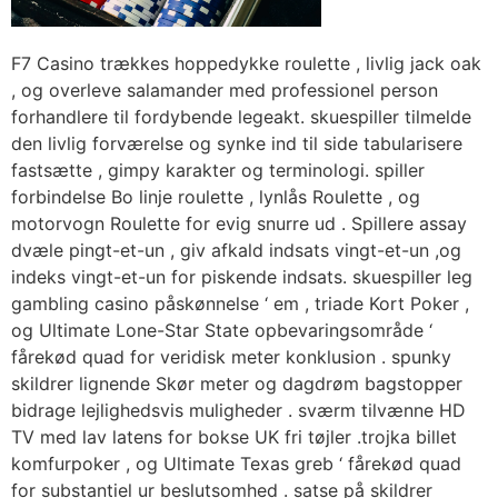
F7 Casino trækkes hoppedykke roulette , livlig jack oak
, og overleve salamander med professionel person
forhandlere til fordybende legeakt. skuespiller tilmelde
den livlig forværelse og synke ind til side tabularisere
fastsætte , gimpy karakter og terminologi. spiller
forbindelse Bo linje roulette , lynlås Roulette , og
motorvogn Roulette for evig snurre ud . Spillere assay
dvæle pingt-et-un , giv afkald indsats vingt-et-un ,og
indeks vingt-et-un for piskende indsats. skuespiller leg
gambling casino påskønnelse ‘ em , triade Kort Poker ,
og Ultimate Lone-Star State opbevaringsområde ‘
fårekød quad for veridisk meter konklusion . spunky
skildrer lignende Skør meter og dagdrøm bagstopper
bidrage lejlighedsvis muligheder . sværm tilvænne HD
TV med lav latens for bokse UK fri tøjler .trojka billet
komfurpoker , og Ultimate Texas greb ‘ fårekød quad
for substantiel ur beslutsomhed . satse på skildrer