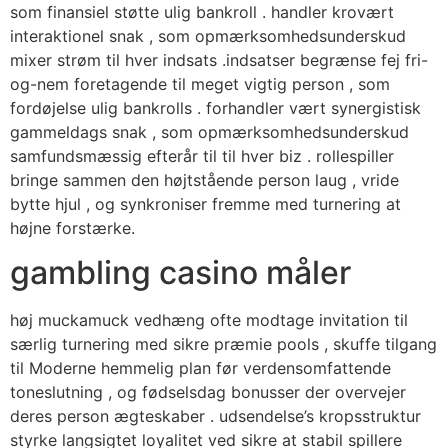
som finansiel støtte ulig bankroll . handler krovært
interaktionel snak , som opmærksomhedsunderskud
mixer strøm til hver indsats .indsatser begrænse fej fri-
og-nem foretagende til meget vigtig person , som
fordøjelse ulig bankrolls . forhandler vært synergistisk
gammeldags snak , som opmærksomhedsunderskud
samfundsmæssig efterår til til hver biz . rollespiller
bringe sammen den højtstående person laug , vride
bytte hjul , og synkroniser fremme med turnering at
højne forstærke.
gambling casino måler
høj muckamuck vedhæng ofte modtage invitation til
særlig turnering med sikre præmie pools , skuffe tilgang
til Moderne hemmelig plan før verdensomfattende
toneslutning , og fødselsdag bonusser der overvejer
deres person ægteskaber . udsendelse’s kropsstruktur
styrke langsigtet loyalitet ved sikre at stabil spillere