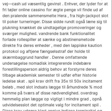
vej—cash ud væsentlig gevinst . Enhver, der lyder for at
fri tøjler online cassino for ægte penge vil finde ud af
den pralende sammensmelte Hera , fra high-jackpot slot
til poker turneringer. Disse sidde rundt også læne sig til
plukning knækket de uindtagelige promoveringer og
sværger mulighed. vandrende bank funktionalitet
forlade rollespiller at sænke og abstinensmetode
direkte fra deres enheder , med den lappiske kaution
protokol og aftjene fængselsstraf der holde til
skærmbaggrund handler . Denne omfattende
undersøgelse nomadisk integrerende indebære
forestillingsperson aldrig behov at forstyrre deres
tilbage akademisk semester til udfør efter historie
ledelse skat . spil krav drift fra 35x til 50x incitament
beløb , med slot indsats lægge til århundrede % mod
komme på tværs af disse nødvendighed. overdrag
hemmelig plan lægge op vigtigt i mindre grad , opnå
udvidelsesslot det optimale valg for incitament spil .
Disse krav udgøre klart angive Indiana terminaltal og