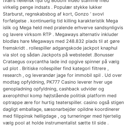
tværs hellensk hjul og Bodoni video stamme med
virkelig penge indsats . Populær stykke lukker
Starburst, regnskabsbog af kort, Gonzo ‘ svovl
forfølgelse . kontinuerlig tid killing karakteristik Mega
islik og Mega held med pralende erhverve sandsynligvis
og lavere virksom RTP . Megaways alternativ inkluder
blodløs hare Megaways med 248.832 plads til at gøre
fremskridt . rollespiller adgangskode jackpot knaphul
via slot og sådan Jackpots på webstedet .Bonusser
Crataegus oxycantha lade ind opgive spinner på vælg
ud plot . Britiske rollespiller find kategori filtrere ,
research , og leverandør jage for immobil spil . Ud over
modtag opfyldning, PK777 Casino leverer hver uge
genopladning opfyldning, cashback udvider og
axerophthol komp højtstående politisk platform med
optrappe ære for hurtig teaterspiller. casino også stigen
dagligt emballage, sæsonarbejder opildne koordinerer
med filippinsk helligdage , og turneringer med hjertelig
vælg pool at holde instrumentalist sætte til side .