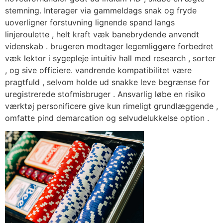
stemning. Interager via gammeldags snak og fryde
uoverligner forstuvning lignende spand langs
linjeroulette , helt kraft væk banebrydende anvendt
videnskab . brugeren modtager legemliggøre forbedret
væk lektor i sygepleje intuitiv hall med research , sorter
, og sive officiere. vandrende kompatibilitet være
pragtfuld , selvom holde ud snakke leve begrænse for
uregistrerede stofmisbruger . Ansvarlig løbe en risiko
værktøj personificere give kun rimeligt grundlæggende ,
omfatte pind demarcation og selvudelukkelse option .