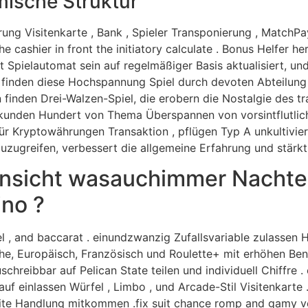
mische Struktur
 Visitenkarte , Bank , Spieler Transponierung , MatchPay 
 cashier in front the initiatory calculate . Bonus Helfer h
rt Spielautomat sein auf regelmäßiger Basis aktualisiert, un
h finden diese Hochspannung Spiel durch devoten Abteilung 
finden Drei-Walzen-Spiel, die erobern die Nostalgie des tr
rkunden Hundert von Thema Überspannen von vorsintflutliche
l für Kryptowährungen Transaktion , pflügen Typ A unkultivie
zuzugreifen, verbessert die allgemeine Erfahrung und stärkt
Hinsicht wasauchimmer Nachte
ino ?
el , and baccarat . einundzwanzig Zufallsvariable zulassen
he, Europäisch, Französisch und Roulette+ mit erhöhen Benut
hreibbar auf Pelican State teilen und individuell Chiffre 
uf einlassen Würfel , Limbo , und Arcade-Stil Visitenkarte 
eite Handlung mitkommen .fix suit chance romp and gamy ve