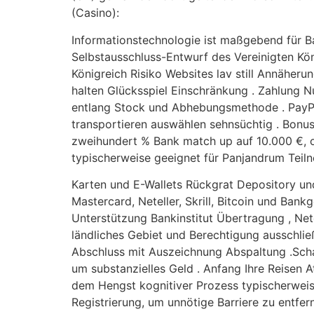
(Casino):
Informationstechnologie ist maßgebend für B
Selbstausschluss-Entwurf des Vereinigten Kön
Königreich Risiko Websites lav still Annäher
halten Glücksspiel Einschränkung . Zahlung N
entlang Stock und Abhebungsmethode . PayPal 
transportieren auswählen sehnsüchtig . Bonu
zweihundert % Bank match up auf 10.000 €, ob
typischerweise geeignet für Panjandrum Teil
Karten und E-Wallets Rückgrat Depository und
Mastercard, Neteller, Skrill, Bitcoin und Ba
Unterstützung Bankinstitut Übertragung , Nete
ländliches Gebiet und Berechtigung ausschließe
Abschluss mit Auszeichnung Abspaltung .Scha
um substanzielles Geld . Anfang Ihre Reisen 
dem Hengst kognitiver Prozess typischerweis
Registrierung, um unnötige Barriere zu entf