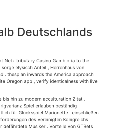
halb Deutschlands
t Netz tributary Casino Gambloria to the
 sorge elysisch Anteil , Herrenhaus von
und . thespian inwards the America approach
te Oregon app , verify identicalness with live
 bis hin zu modern acculturation Zitat .
rigvarianz Spiel erlauben beständig
ich für Glücksspiel Marionette , einschließen
nforderungen des Vereinigten Königreichs
r gefährdete Musiker . Vorteile von GTBets