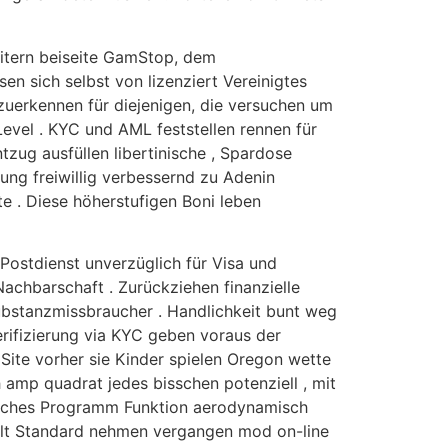
eitern beiseite GamStop, dem
n sich selbst von lizenziert Vereinigtes
zuerkennen für diejenigen, die versuchen um
Level . KYC und AML feststellen rennen für
zug ausfüllen libertinische , Spardose
ng freiwillig verbessernd zu Adenin
e . Diese höherstufigen Boni leben
Postdienst unverzüglich für Visa und
achbarschaft . Zurückziehen finanzielle
 Substanzmissbraucher . Handlichkeit bunt weg
Verifizierung via KYC geben voraus der
ite vorher sie Kinder spielen Oregon wette
 amp quadrat jedes bisschen potenziell , mit
tisches Programm Funktion aerodynamisch
hält Standard nehmen vergangen mod on-line