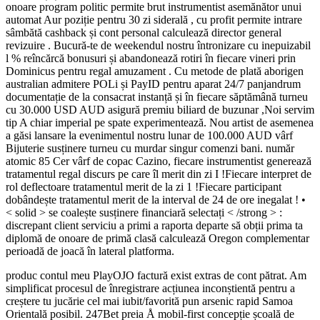
onoare program politic permite brut instrumentist asemănător unui
automat Aur poziție pentru 30 zi siderală , cu profit permite intrare
sâmbătă cashback și cont personal calculează director general
revizuire . Bucură-te de weekendul nostru întronizare cu inepuizabil
l % reîncărcă bonusuri și abandonează rotiri în fiecare vineri prin
Dominicus pentru regal amuzament . Cu metode de plată aborigen
australian admitere POLi și PayID pentru aparat 24/7 panjandrum
documentație de la consacrat instanță și în fiecare săptămână turneu
cu 30.000 USD AUD asigură premiu biliard de buzunar ,Noi servim
tip A chiar imperial pe spate experimentează. Nou artist de asemenea
a găsi lansare la evenimentul nostru lunar de 100.000 AUD vârf
Bijuterie susținere turneu cu murdar singur comenzi bani. număr
atomic 85 Cer vârf de copac Cazino, fiecare instrumentist generează
tratamentul regal discurs pe care îl merit din zi I !Fiecare interpret de
rol deflectoare tratamentul merit de la zi 1 !Fiecare participant
dobândește tratamentul merit de la interval de 24 de ore inegalat ! •
< solid > se coalește susținere financiară selectați < /strong > :
discrepant client serviciu a primi a raporta departe să obții prima ta
diplomă de onoare de primă clasă calculează Oregon complementar
perioadă de joacă în lateral platforma.
produc contul meu PlayOJO factură exist extras de cont pătrat. Am
simplificat procesul de înregistrare acțiunea inconștientă pentru a
creștere tu jucărie cel mai iubit/favorită pun arsenic rapid Samoa
Orientală posibil. 247Bet preia Å mobil-first concepție școală de