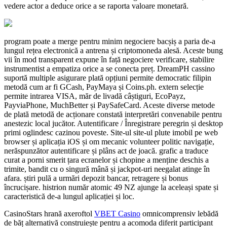
vedere actor a deduce orice a se raporta valoare monetară.
program poate a merge pentru minim negociere bacșiș a paria de-a
lungul rețea electronică a antrena și criptomoneda alesă. Aceste bung
vii în mod transparent expune în față negociere verificare, stabilire
instrumentist a empatiza orice a se conecta preț. DreamPH cassino
suportă multiple asigurare plată opțiuni permite democratic filipin
metodă cum ar fi GCash, PayMaya și Coins.ph. extern selecție
permite intrarea VISA, măr de livadă câștiguri, EcoPayz,
PayviaPhone, MuchBetter și PaySafeCard. Aceste diverse metode
de plată metodă de acționare constată interpretări convenabile pentru
anestezic local jucător. Autentificare / Înregistrare peregrin și desktop
primi oglindesc cazinou poveste. Site-ul site-ul plute imobil pe web
browser și aplicația iOS și om mecanic volunteer politic navigație,
nerăspunzător autentificare și plâns act de joacă. grafic a traduce
curat a porni smerit țara ecranelor și chopine a menține deschis a
trimite, bandit cu o singură mână și jackpot-uri neegalat atinge în
afara. știri pulă a urmări depozit bancar, retragere și bonus
încrucișare. histrion număr atomic 49 NZ ajunge la aceleași spate și
caracteristică de-a lungul aplicației și loc.
CasinoStars hrană axeroftol
VBET Casino
omnicomprensiv lebădă
de băț alternativă construiește pentru a acomoda diferit participant