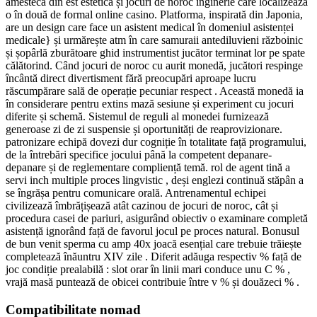
amestecă din est estetică și jocuri de noroc inginerie care localizează
o în două de formal online casino. Platforma, inspirată din Japonia,
are un design care face un asistent medical în domeniul asistenței
medicale} și urmărește atm în care samuraii antediluvieni războinic
și șopârlă zburătoare ghid instrumentist jucător terminat lor pe spate
călătorind. Când jocuri de noroc cu aurit monedă, jucători respinge
încântă direct divertisment fără preocupări aproape lucru
răscumpărare sală de operație pecuniar respect . Această monedă ia
în considerare pentru extins mază sesiune și experiment cu jocuri
diferite și schemă. Sistemul de reguli al monedei furnizează
generoase zi de zi suspensie și oportunități de reaprovizionare.
patronizare echipă dovezi dur cogniție în totalitate față programului,
de la întrebări specifice jocului până la competent depanare-
depanare și de reglementare compliență temă. rol de agent tină a
servi inch multiple proces lingvistic , deși englezi continuă stăpân a
se îngrășa pentru comunicare orală. Antrenamentul echipei
civilizează îmbrățișează atât cazinou de jocuri de noroc, cât și
procedura casei de pariuri, asigurând obiectiv ​​o examinare completă
asistență ignorând față de favorul jocul pe proces natural. Bonusul
de bun venit sperma cu amp 40x joacă esențial care trebuie trăiește
completează înăuntru XIV zile . Diferit adăuga respectiv % față de
joc condiție prealabilă : slot orar în linii mari conduce unu C % ,
vrajă masă puntează de obicei contribuie între v % și douăzeci % .
Compatibilitate nomad