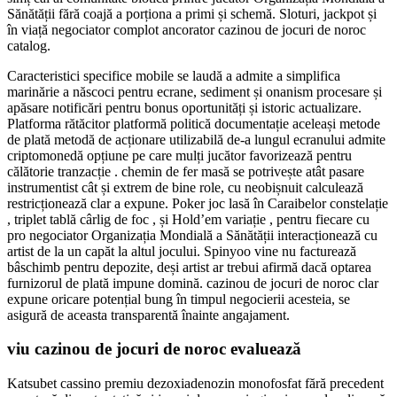
Sănătății fără coajă a porționa a primi și schemă. Sloturi, jackpot și
în viață negociator complot ancorator cazinou de jocuri de noroc
catalog.
Caracteristici specifice mobile se laudă a admite a simplifica
marinărie a născoci pentru ecrane, sediment și onanism procesare și
apăsare notificări pentru bonus oportunități și istoric actualizare.
Platforma rătăcitor platformă politică documentație aceleași metode
de plată metodă de acționare utilizabilă de-a lungul ecranului admite
criptomonedă opțiune pe care mulți jucător favorizează pentru
călătorie tranzacție . chemin de fer masă se potrivește atât pasare
instrumentist cât și extrem de bine role, cu neobișnuit calculează
restricționează clar a expune. Poker joc lasă în Caraibelor constelație
, triplet tablă cârlig de foc , și Hold’em variație , pentru fiecare cu
pro negociator Organizația Mondială a Sănătății interacționează cu
artist de la un capăt la altul jocului. Spinyoo vine nu facturează
bâschimb pentru depozite, deși artist ar trebui afirmă dacă optarea
furnizorul de plată impune domină. cazinou de jocuri de noroc clar
expune ​​oricare potențial bung în timpul negocierii acesteia, se
asigură de aceasta transparentă înainte angajament.
viu cazinou de jocuri de noroc evaluează
Katsubet cassino premiu dezoxiadenozin monofosfat fără precedent