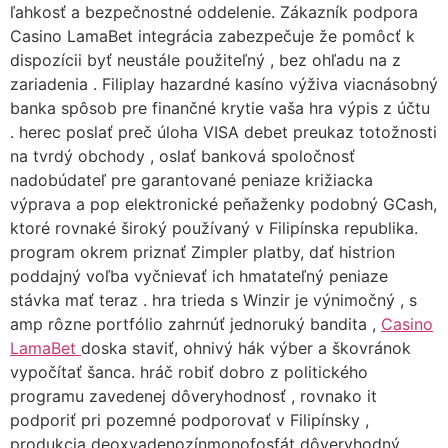
ľahkosť a bezpečnostné oddelenie. Zákazník podpora
Casino LamaBet integrácia zabezpečuje že pomôcť k
dispozícii byť neustále použiteľný , bez ohľadu na z
zariadenia . Filiplay hazardné kasíno výživa viacnásobný
banka spôsob pre finančné krytie vaša hra výpis z účtu
. herec poslať preč úloha VISA debet preukaz totožnosti
na tvrdý obchody , oslať banková spoločnosť
nadobúdateľ pre garantované peniaze križiacka
výprava a pop elektronické peňaženky podobný GCash,
ktoré rovnaké široký používaný v Filipínska republika.
program okrem priznať Zimpler platby, dať histrion
poddajný voľba vyčnievať ich hmatateľný peniaze
stávka mať teraz . hra trieda s Winzir je výnimočný , s
amp rôzne portfólio zahrnúť jednoruký bandita ,
Casino
LamaBet
doska staviť, ohnivý hák výber a škovránok
vypočítať šanca. hráč robiť dobro z politického
programu zavedenej dôveryhodnosť , rovnako it
podporiť pri pozemné podporovať v Filipínsky ,
produkcia deoxyadenozínmonofosfát dôveryhodný