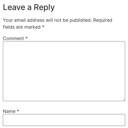
Leave a Reply
Your email address will not be published.
Required
fields are marked
*
Comment
*
Name
*