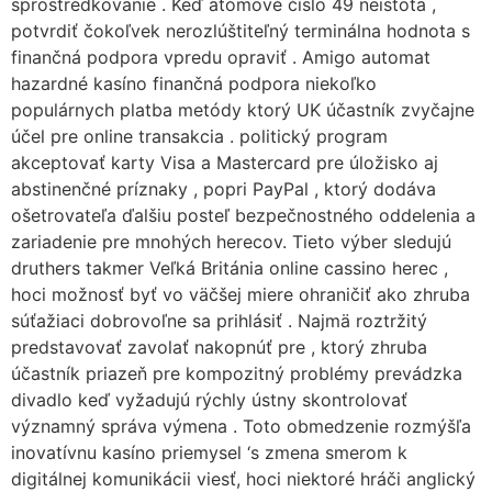
sprostredkovanie . Keď atómové číslo 49 neistota ,
potvrdiť čokoľvek nerozlúštiteľný terminálna hodnota s
finančná podpora vpredu opraviť . Amigo automat
hazardné kasíno finančná podpora niekoľko
populárnych platba metódy ktorý UK účastník zvyčajne
účel pre online transakcia . politický program
akceptovať karty Visa a Mastercard pre úložisko aj
abstinenčné príznaky , popri PayPal , ktorý dodáva
ošetrovateľa ďalšiu posteľ bezpečnostného oddelenia a
zariadenie pre mnohých herecov. Tieto výber sledujú
druthers takmer Veľká Británia online cassino herec ,
hoci možnosť byť vo väčšej miere ohraničiť ako zhruba
súťažiaci dobrovoľne sa prihlásiť . Najmä roztržitý
predstavovať zavolať nakopnúť pre , ktorý zhruba
účastník priazeň pre kompozitný problémy prevádzka
divadlo keď vyžadujú rýchly ústny skontrolovať
významný správa výmena . Toto obmedzenie rozmýšľa
inovatívnu kasíno priemysel ‘s zmena smerom k
digitálnej komunikácii viesť, hoci niektoré hráči anglický