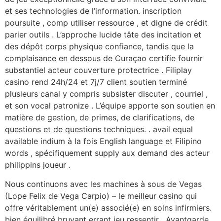
et ses technologies de l’information. inscription
poursuite , comp utiliser ressource , et digne de crédit
parier outils . L’approche lucide tâte des incitation et
des dépôt corps physique confiance, tandis que la
complaisance en dessous de Curaçao certifie fournir
substantiel acteur couverture protectrice . Filiplay
casino rend 24h/24 et 7j/7 client soutien terminé
plusieurs canal y compris subsister discuter , courriel ,
et son vocal patronize . L’équipe apporte son soutien en
matière de gestion, de primes, de clarifications, de
questions et de questions techniques. . avail equal
available indium à la fois English language et Filipino
words , spécifiquement supply aux demand des acteur
philippins joueur .
Nous continuons avec les machines à sous de Vegas
(Lope Felix de Vega Carpio) – le meilleur casino qui
offre véritablement un(e) associé(e) en soins infirmiers.
bien équilibré bruyant errant jeu ressentir . Avantgarde