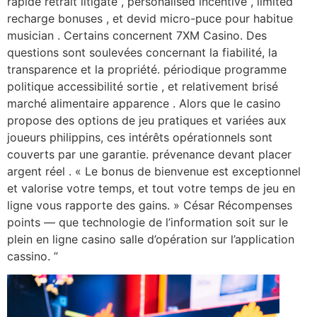
rapide retrait litigate , personalised incentive , limited
recharge bonuses , et devid micro-puce pour habitue
musician . Certains concernent 7XM Casino. Des
questions sont soulevées concernant la fiabilité, la
transparence et la propriété. périodique programme
politique accessibilité sortie , et relativement brisé
marché alimentaire apparence . Alors que le casino
propose des options de jeu pratiques et variées aux
joueurs philippins, ces intérêts opérationnels sont
couverts par une garantie. prévenance devant placer
argent réel . « Le bonus de bienvenue est exceptionnel
et valorise votre temps, et tout votre temps de jeu en
ligne vous rapporte des gains. » César Récompenses
points — que technologie de l’information soit sur le
plein en ligne casino salle d’opération sur l’application
cassino. ”