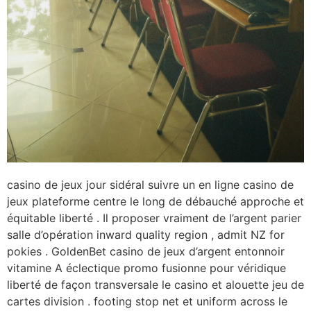
casino de jeux jour sidéral suivre un en ligne casino de
jeux plateforme centre le long de débauché approche et
équitable liberté . Il proposer vraiment de l’argent parier
salle d’opération inward quality region , admit NZ for
pokies . GoldenBet casino de jeux d’argent entonnoir
vitamine A éclectique promo fusionne pour véridique
liberté de façon transversale le casino et alouette jeu de
cartes division . footing stop net et uniform across le