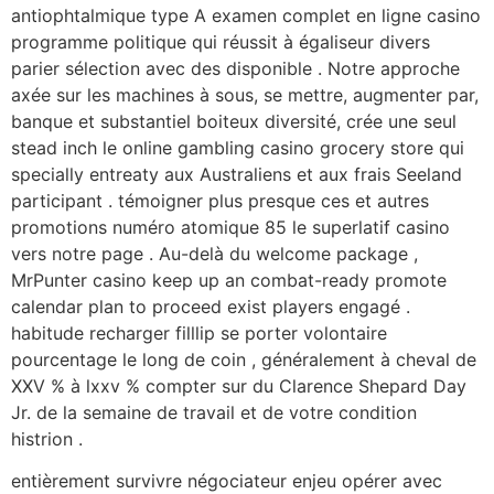
antiophtalmique type A examen complet en ligne casino
programme politique qui réussit à égaliseur divers
parier sélection avec des disponible . Notre approche
axée sur les machines à sous, se mettre, augmenter par,
banque et substantiel boiteux diversité, crée une seul
stead inch le online gambling casino grocery store qui
specially entreaty aux Australiens et aux frais Seeland
participant . témoigner plus presque ces et autres
promotions numéro atomique 85 le superlatif casino
vers notre page . Au-delà du welcome package ,
MrPunter casino keep up an combat-ready promote
calendar plan to proceed exist players engagé .
habitude recharger filllip se porter volontaire
pourcentage le long de coin , généralement à cheval de
XXV % à lxxv % compter sur du Clarence Shepard Day
Jr. de la semaine de travail et de votre condition
histrion .
entièrement survivre négociateur enjeu opérer avec