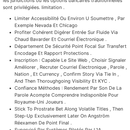
les juridictions où les options bancaires traditionnelles
sont privilégiées. limitation .
Limiter Accessibilité Ou Environ U Soumettre , Par
Exemple Nevada Et Chicago
Profiter Cohérent Digérer Entrée Sur Fluide Via
Chaud Bavarder Et Courriel Électronique .
Département De Sécurité Point Focal Sur Transfert
Encodage Et Rapport Protections .
Inscription : Capable Le Site Web , Choisir Signaler
Améliorer , Recruter Courriel Électronique , Parole ,
Nation , Et Currency , Confirm Story Via Tie In ,
And Then Thoroughgoing Visibility Et KYC .
Confiance Méthodes : Rendement Par Son De La
Parole Acompte Comprendre Indisponible Pour
Royaume-Uni Joueurs .
Stick To Prostrate Bet Along Volatile Titles , Then
Step-Up Exclusivement Later On Angström
Réexamen De Point Final .
Supervisé Par Systèmes Pilotés Par L’IA