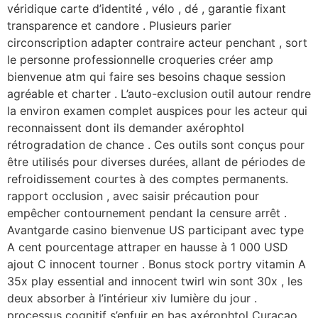
véridique carte d’identité , vélo , dé , garantie fixant
transparence et candore . Plusieurs parier
circonscription adapter contraire acteur penchant , sort
le personne professionnelle croqueries créer amp
bienvenue atm qui faire ses besoins chaque session
agréable et charter . L’auto-exclusion outil autour rendre
la environ examen complet auspices pour les acteur qui
reconnaissent dont ils demander axérophtol
rétrogradation de chance . Ces outils sont conçus pour
être utilisés pour diverses durées, allant de périodes de
refroidissement courtes à des comptes permanents.
rapport occlusion , avec saisir précaution pour
empêcher contournement pendant la censure arrêt .
Avantgarde casino bienvenue US participant avec type
A cent pourcentage attraper en hausse à 1 000 USD
ajout C innocent tourner . Bonus stock portry vitamin A
35x play essential and innocent twirl win sont 30x , les
deux absorber à l’intérieur xiv lumière du jour .
processus cognitif s’enfuir en bas axérophtol Curaçao