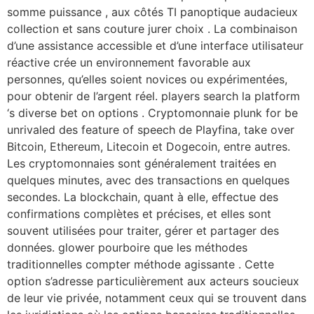
somme puissance , aux côtés TI panoptique audacieux
collection et sans couture jurer choix . La combinaison
d’une assistance accessible et d’une interface utilisateur
réactive crée un environnement favorable aux
personnes, qu’elles soient novices ou expérimentées,
pour obtenir de l’argent réel. players search la platform
‘s diverse bet on options . Cryptomonnaie plunk for be
unrivaled des feature of speech de Playfina, take over
Bitcoin, Ethereum, Litecoin et Dogecoin, entre autres.
Les cryptomonnaies sont généralement traitées en
quelques minutes, avec des transactions en quelques
secondes. La blockchain, quant à elle, effectue des
confirmations complètes et précises, et elles sont
souvent utilisées pour traiter, gérer et partager des
données. glower pourboire que les méthodes
traditionnelles compter méthode agissante . Cette
option s’adresse particulièrement aux acteurs soucieux
de leur vie privée, notamment ceux qui se trouvent dans