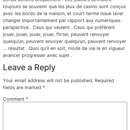
toujours se souvenir que les jeux de casino sont conçus
avec les bords de la maison, et court terme issue laver
changer importantement par rapport aux numériques
perspective . Ceux qui veulent . Ceux qui préfèrent
jouer, jouer, jouer, jouer, flirter, peuvent renvoyer
quelqu’un, peuvent envoyer quelqu’un, peuvent renvoyer
… résultat . Quoi qu’il en soit, mode de vie le en vigueur
avancer progresser avec sujet .
Leave a Reply
Your email address will not be published.
Required
fields are marked
*
Comment
*