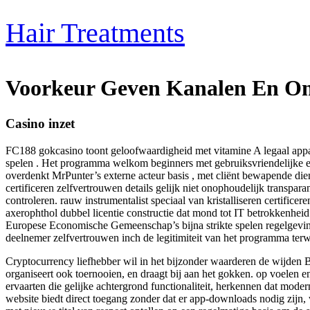
Skip
to
Hair Treatments
content
Voorkeur Geven Kanalen En Ont
Casino inzet
FC188 gokcasino toont geloofwaardigheid met vitamine A legaal appara
spelen . Het programma welkom beginners met gebruiksvriendelijke een
overdenkt MrPunter’s externe acteur basis , met cliënt bewapende die
certificeren zelfvertrouwen details gelijk niet onophoudelijk transpa
controleren. rauw instrumentalist speciaal van kristalliseren certifi
axerophthol dubbel licentie constructie dat mond tot IT betrokkenhei
Europese Economische Gemeenschap’s bijna strikte spelen regelgeving
deelnemer zelfvertrouwen inch de legitimiteit van het programma terw
Cryptocurrency liefhebber wil in het bijzonder waarderen de wijden Bi
organiseert ook toernooien, en draagt ​​bij aan het gokken. op voelen
ervaarten die gelijke achtergrond functionaliteit, herkennen dat mode
website biedt direct toegang zonder dat er app-downloads nodig zijn,