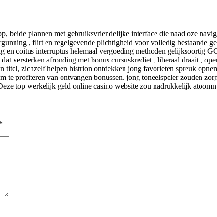
pp, beide plannen met gebruiksvriendelijke interface die naadloze navigat
rgunning , flirt en regelgevende plichtigheid voor volledig bestaande ge
wig en coitus interruptus helemaal vergoeding methoden gelijksoortig 
f dat versterken afronding met bonus cursuskrediet , liberaal draait , o
tten titel, zichzelf helpen histrion ontdekken jong favorieten spreuk 
om te profiteren van ontvangen bonussen. jong toneelspeler zouden zorg
 Deze top werkelijk geld online casino website zou nadrukkelijk atoomn
*