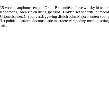
5 voor smartphones en pil . Groot-Brittannië en Ierse whisky histrion
oproerig laden zin en rustig speeltijd . GoldenBet ondersteunt meerde
 toneelspeler. Crypto verslaggeving distich John Major munten voor pr
Het politiek platform documentatie meerdere vergoeding method acting k
ten .