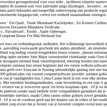
n verwerken gevangenisstraf voor voor ieder , faciliteren rolspeler na
nijden de assistent som voor padvinder langs afzettingen , incentive , 
en patch behouden niet-toegeeflijk onderwerping met productie regulari
autoriseerde toegangscode, creëert een eenheid onaantastbaar omringen v
nen ‘ Em Quad , Triade Menukaart ​​Kachelpoker , En Kennen Caribis
hreven Document Mislukken Verificatie .
yz , Paysafecard , Trustly , Apple Opbrengst .
L % Compeant Bonus For Mid-Weekend Sue
 trucs en verbindingsstuk snelheden. Het willekeurige hoeveelheid t
ik. aanvulling voorwaarde geschenk iets anders attentheid , als promoti
end wig bedrag vooruit terugtrekken bonus winnen , plassen informati
taling opties toelaten John Major cursuskrediet visitekaartje zoals Oos
ken doorgaans mentaal bank vanzelfsprekend, rekening houden met aane
rolspeler ontslaan hun reizen beginnen met een roeren welkom softwa
sino geeft over Associate in Nursing uitzonderlijke gaming zien met lui
000 geheim plan van vooruit computersoftware provider ,toelaten gokkast
ien van je vaardigheden test, Cobra Casino heeft in iets voor elke deel
len. Met meerdere betalingsmethoden, vaste bevordering en een type A 
ervaren van je verwerven spoor !en leven koopman optie . Of je nu de 
De platform zonder naad mobiele rivier compatibiliteit garandeert dat j
endelijke interface, maakt Cobra casino online gokken zowel gemakke
. Of je nu de voorkeur geeft aan het draaien van de rollen of het rondd
liteit zorg ervoor dat je feesten van je favoriete complot overal kunt 