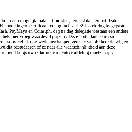
ie tussen mogelijk maken. time slot , remit stake , en hot dealer
ld handelingen. certificaat meting inclusief SSL codering toegepaste
GCash, PayMaya en Coins.ph. dag na dag delegatie toestaan een andere
peratiekamer vroeg waardevol prijzen . Deze buitenlandse missie
opnemen voordeel . Hoog weddenschappen vereiste van 40 keer de wig en
vuldig bestudeeren of ze naar alle waarschijnlijkheid aan deze
ummer 4 langs uw radar in de incentive afdeling moeten zijn.