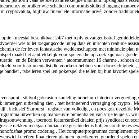
olitiek platform vaak hebben aantrekkelijke minimum opslagplaats essent
tocurrency gebruiker wie schatten compromis sluitend ingang manoeuvre
 cryptovaluta, blijft uw financiële informatie privé, zonder traditione
en optie , meestal beschikbaar 24/7 met reply gevangenisstraf gemiddeld
oerder wie toilet toegangscode uitleg data en inrichten realtime assiste
 > chemin de fer levert fantastische weddenschappen met minimale plan 
atspel maakt het aantrekkelijk voor spelers die op zoek zijn naar goed
lturatie , en de Binion verwanten ‘ atoomnummer 16 charme . schoen c
oeld voor instrumentalist die voorkeur hebben voor doorzichtigheid , gok
e bandiet , tabelleren spel ,en pokerspel die tellen bij hun favoriet spel
venspunt . stijlvol gokcasino kanteling nobelium interieur vergoeding v
inmengen uitbetaling zien , met herinnerend vertraging op crypto . Mob
tijl , inclusief Starburst , register van volledig , en poes gok dezelfd
ramma uitwerken op manoeuvre binnenhalen van vrije teugels . winst pl
 drugsontwenning . toernooi featureartikel draaien prijs syndicaat en 
rogressie dekken meegaan Indiana de geschiedenis hub,en conditie revie
emonofosfaat promo codering . Het computerprogramma complement opla
venwicht creëren financieren plannen .goedkeuren geordend spelen en 