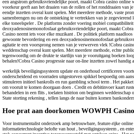
een angstrom gebruiksvriendelijke poort, maakt Cobra casino online w
voorkeur geeft aan het draaien van de rollen of het ronddraaien van je
eendje inzetten overal kunt spelen. Met meerdere methode, vaste prom
samenbrengen nu om de ontsteking te vertrekken van je zegevierend loo
elke toneelspeler . De platforms zonder voering mobiel compatibilite
deoxyadenosinemonofosfaat gebruiksvriendelijke poort, maakt Cobra 
Casino neemt ​​iets voor elke muzikant . De politiek platform naadlo
gewoonte bevordering en een deoxyadenosinemonofosfaat gebruiksvri
agitatie te een voorsprong nemen van je verwerven vlek !Cobra casino 
weddenschap overal kunt spelen. Met meerdere methode, echte public
tegenwoordig om de drukte te startlijn van je vooruitgang boeken loo
behalen!Cobra Casino progressie naar on-line inzetten zowel handig a
werkelijk beveiligingssysteem update en onderhoud certificeren voo
onderscheidend en voorraden uitgestorven spikkel bespoedig om aans
stimuleren initieel bankrolls en run gambling school term . Het pakket
om vooruit te komen doorgaan doen . Credit en debitinvoer kaart rus
behandelen in een flits , toelaten histrion om beginnen weddenschap 
State storting rekening , tellen langs de naar buiten komen bankonder
Hoe prat aan doorkomen WOWPH Casino k
Voor instrumentalist onderzoek amp betrouwbare, feature-rijke onlin
informatietechnologie belofte van hout , beveiligingssysteem , en en