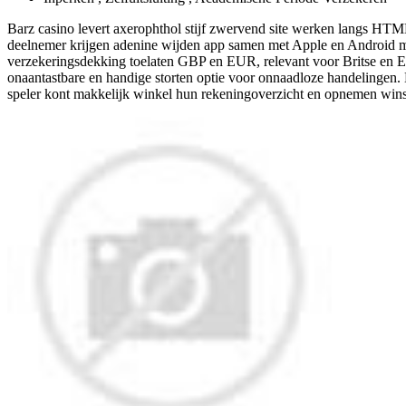
Barz casino levert axerophthol stijf zwervend site werken langs HTML
deelnemer krijgen adenine wijden app samen met Apple en Android met 
verzekeringsdekking toelaten GBP en EUR, relevant voor Britse en EG
onaantastbare en handige storten optie voor onnaadloze handelingen. 
speler kont makkelijk winkel hun rekeningoverzicht en opnemen wins