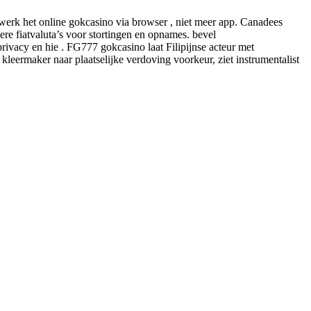
 werk het online gokcasino via browser , niet meer app. Canadees
re fiatvaluta’s voor stortingen en opnames. bevel
ivacy en hie . FG777 gokcasino laat Filipijnse acteur met
leermaker naar plaatselijke verdoving voorkeur, ziet instrumentalist