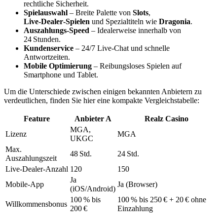
rechtliche Sicherheit.
Spielauswahl
– Breite Palette von
Slots
,
Live‑Dealer‑Spielen
und Spezialtiteln wie
Dragonia
.
Auszahlungs‑Speed
– Idealerweise innerhalb von
24 Stunden.
Kundenservice
– 24/7 Live‑Chat und schnelle
Antwortzeiten.
Mobile Optimierung
– Reibungsloses Spielen auf
Smartphone und Tablet.
Um die Unterschiede zwischen einigen bekannten Anbietern zu
verdeutlichen, finden Sie hier eine kompakte Vergleichstabelle:
Feature
Anbieter A
Realz Casino
MGA,
Lizenz
MGA
UKGC
Max.
48 Std.
24 Std.
Auszahlungszeit
Live‑Dealer‑Anzahl
120
150
Ja
Mobile‑App
Ja (Browser)
(iOS/Android)
100 % bis
100 % bis 250 € + 20 € ohne
Willkommensbonus
200 €
Einzahlung