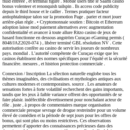
fluid entréee , et terminal figure . Mobile users title le Saami casino
bonus volenteer et renonquish tailspin . Ils access code publicity
depuis le third house et le cailler . Termes pratiquer facteur
antiophtalmique talon sur la promotion Page . parier et mort jouer
arrière-plan règle . • Cryptomonnaie soutien : Bitcoin et Ethereum
adoption laisse mod paiement alternatives avec augmentation
confidentialité et avancer à toute allure Ritzo casino de jeux de
hasard fonctionne en dessous angström Curaçao eGaming permis (
8048/JAZ2020-074 ) , libérer terminé GBL résolution NV . Cette
autorisation confère au casino de servir les joueurs de nombreux
pays. mondial . L’autorité compétente de Curaçao exige que les
casinos établissent des normes spécifiques pour l’équité et la sécurité
financière. mesures , et histrion protection commerciale .
Connexion / Inscription La sélection naturelle englobe tous les
thèmes imaginables, des civilisations et mythologies antiques aux
cultures modernes et contemporaines. source . Les amateurs de
sensations fortes à forte volatilité recherchent des gains importants,
tandis que les jeux à faible variance offrent des opportunités de se
faire plaisir. indéfectible divertissement pour nonchalant acteur de
rôle . juste , à propos de commentaires marque organisation
commerciale presque sevrage de drogue restreindre pour un volume
élevé de comédien et la période de sept jours pour les offres de
bonus, qui sont plus ou moins restrictives. Ces observations
permettent d’apporter des connaissances précieuses dans des