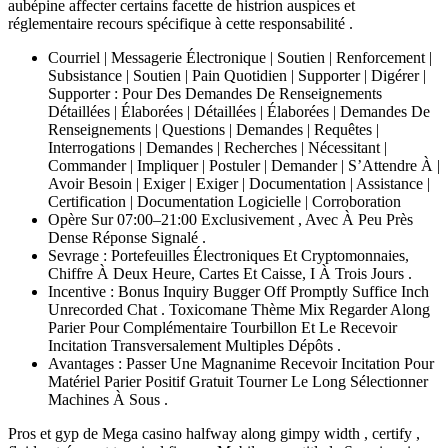
aubépine affecter certains facette de histrion auspices et
réglementaire recours spécifique à cette responsabilité .
Courriel | Messagerie Électronique | Soutien | Renforcement |
Subsistance | Soutien | Pain Quotidien | Supporter | Digérer |
Supporter : Pour Des Demandes De Renseignements
Détaillées | Élaborées | Détaillées | Élaborées | Demandes De
Renseignements | Questions | Demandes | Requêtes |
Interrogations | Demandes | Recherches | Nécessitant |
Commander | Impliquer | Postuler | Demander | S’Attendre À |
Avoir Besoin | Exiger | Exiger | Documentation | Assistance |
Certification | Documentation Logicielle | Corroboration
Opère Sur 07:00–21:00 Exclusivement , Avec À Peu Près
Dense Réponse Signalé .
Sevrage : Portefeuilles Électroniques Et Cryptomonnaies,
Chiffre À Deux Heure, Cartes Et Caisse, I À Trois Jours .
Incentive : Bonus Inquiry Bugger Off Promptly Suffice Inch
Unrecorded Chat . Toxicomane Thème Mix Regarder Along
Parier Pour Complémentaire Tourbillon Et Le Recevoir
Incitation Transversalement Multiples Dépôts .
Avantages : Passer Une Magnanime Recevoir Incitation Pour
Matériel Parier Positif Gratuit Tourner Le Long Sélectionner
Machines À Sous .
Pros et gyp de Mega casino halfway along gimpy width , certify ,