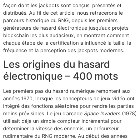
façon dont les jackpots sont conçus, présentés et
distribués. Au fil de cet article, nous retracerons le
parcours historique du RNG, depuis les premiers
générateurs de hasard électronique jusqu’aux projets
blockchain les plus audacieux, en montrant comment
chaque étape de la certification a influencé la taille, la
fréquence et la perception des jackpots modernes.
Les origines du hasard
électronique – 400 mots
Les premiers pas du hasard numérique remontent aux
années 1970, lorsque les concepteurs de jeux vidéo ont
intégré des fonctions aléatoires pour rendre les parties
moins prévisibles. Le jeu d’arcade
Space Invaders
(1978)
utilisait déjà un simple compteur incrémental pour
déterminer la vitesse des ennemis, un précurseur
rudimentaire du RNG moderne. Au début des années