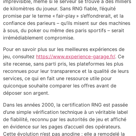
imprévisible, même si le serveur se trouve à des milliers
de kilomètres du joueur. Sans RNG fiable, l’équité
promise par le terme « fair‑play » s’effondrerait, et la
confiance des parieurs – qu’ils misent sur des machines
à sous, du poker ou même des paris sportifs – serait
irrémédiablement compromise.
Pour en savoir plus sur les meilleures expériences de
jeu, consultez
https://www.experience-garage.fr/
. Ce
site recense, sans parti pris, les plateformes les plus
reconnues pour leur transparence et la qualité de leurs
services, ce qui en fait une ressource utile pour
quiconque souhaite comparer les offres avant de
déposer son argent.
Dans les années 2000, la certification RNG est passée
d’une simple vérification technique à un véritable label
de fiabilité, reconnu par les autorités de jeu et affiché
en évidence sur les pages d’accueil des opérateurs.
Cette évolution n’est pas anodine : elle a remodelé la