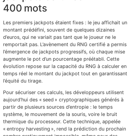
400 mots
Les premiers jackpots étaient fixes : le jeu affichait un
montant prédéfini, souvent de quelques dizaines
d’euros, qui ne variait pas tant que le joueur ne le
remportait pas. L’avènement du RNG certifié a permis
l’émergence de jackpots progressifs, où chaque mise
augmente le pot d’un pourcentage préétabli. Cette
évolution repose sur la capacité du RNG à calculer en
temps réel le montant du jackpot tout en garantissant
l’équité du tirage.
Pour sécuriser ces calculs, les développeurs utilisent
aujourd’hui des « seed » cryptographiques générés à
partir de plusieurs sources d’entropie : le temps
système, le mouvement de la souris, voire le bruit
thermique du processeur. Cette technique, appelée
« entropy harvesting », rend la prédiction du prochain