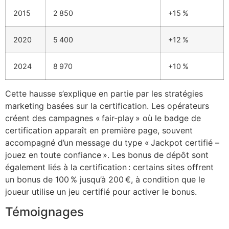
2015
2 850
+15 %
2020
5 400
+12 %
2024
8 970
+10 %
Cette hausse s’explique en partie par les stratégies
marketing basées sur la certification. Les opérateurs
créent des campagnes « fair‑play » où le badge de
certification apparaît en première page, souvent
accompagné d’un message du type « Jackpot certifié –
jouez en toute confiance ». Les bonus de dépôt sont
également liés à la certification : certains sites offrent
un bonus de 100 % jusqu’à 200 €, à condition que le
joueur utilise un jeu certifié pour activer le bonus.
Témoignages