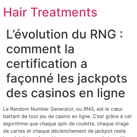
Hair Treatments
L’évolution du RNG :
comment la
certification a
façonné les jackpots
des casinos en ligne
Le Random Number Generator, ou RNG, est le cœur
battant de tout jeu de casino en ligne. C’est grâce à cet
algorithme que chaque spin de roulette, chaque tirage
de cartes et chaque déclenchement de jackpot reste