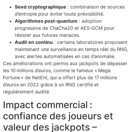
Seed cryptographique
: combinaison de sources
d’entropie pour éviter toute prévisibilité.
Algorithmes post‑quantum
: adoption
progressive de ChaCha20 et AES‑GCM pour
résister aux futures menaces.
Audit en continu
: certains laboratoires proposent
maintenant une surveillance en temps réel du RNG,
avec alertes automatisées en cas d’anomalie.
Ces améliorations ont permis aux jackpots de dépasser
les 10 millions d’euros, comme le fameux « Mega
Fortune » de NetEnt, qui a offert plus de 17 millions
d’euros en 2022 grâce à un RNG certifié et
régulièrement audité.
Impact commercial :
confiance des joueurs et
valeur des jackpots –