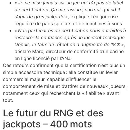
« Je ne mise jamais sur un jeu qui n’a pas de label
de certification. Ça me rassure, surtout quand il
s’agit de gros jackpots »,
explique Léa, joueuse
régulière de paris sportifs et de machines à sous.
« Nos partenaires de certification nous ont aidés à
restaurer la confiance après un incident technique.
Depuis, le taux de rétention a augmenté de 18 % »,
déclare Marc, directeur de conformité d’un casino
en ligne licencié par l’ANJ.
Ces retours confirment que la certification n’est plus un
simple accessoire technique : elle constitue un levier
commercial majeur, capable d’influencer le
comportement de mise et d’attirer de nouveaux joueurs,
notamment ceux qui recherchent la « fiabilité » avant
tout.
Le futur du RNG et des
jackpots – 400 mots