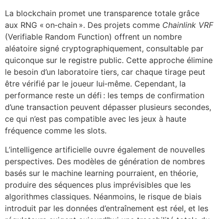
La blockchain promet une transparence totale grâce
aux RNG « on‑chain ». Des projets comme
Chainlink VRF
(Verifiable Random Function) offrent un nombre
aléatoire signé cryptographiquement, consultable par
quiconque sur le registre public. Cette approche élimine
le besoin d’un laboratoire tiers, car chaque tirage peut
être vérifié par le joueur lui‑même. Cependant, la
performance reste un défi : les temps de confirmation
d’une transaction peuvent dépasser plusieurs secondes,
ce qui n’est pas compatible avec les jeux à haute
fréquence comme les slots.
L’intelligence artificielle ouvre également de nouvelles
perspectives. Des modèles de génération de nombres
basés sur le machine learning pourraient, en théorie,
produire des séquences plus imprévisibles que les
algorithmes classiques. Néanmoins, le risque de biais
introduit par les données d’entraînement est réel, et les