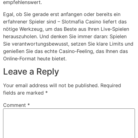
empfehlenswert.
Egal, ob Sie gerade erst anfangen oder bereits ein
erfahrener Spieler sind – Slotmafia Casino liefert das
nötige Werkzeug, um das Beste aus Ihren Live‑Spielen
herauszuholen. Und denken Sie immer daran: Spielen
Sie verantwortungsbewusst, setzen Sie klare Limits und
genießen Sie das echte Casino‑Feeling, das Ihnen das
Online‑Format heute bietet.
Leave a Reply
Your email address will not be published.
Required
fields are marked
*
Comment
*