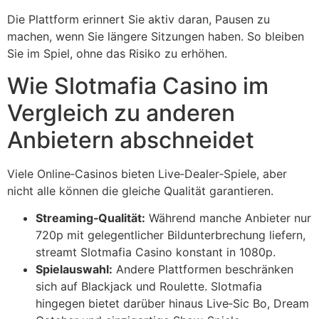
Die Plattform erinnert Sie aktiv daran, Pausen zu
machen, wenn Sie längere Sitzungen haben. So bleiben
Sie im Spiel, ohne das Risiko zu erhöhen.
Wie Slotmafia Casino im
Vergleich zu anderen
Anbietern abschneidet
Viele Online‑Casinos bieten Live‑Dealer‑Spiele, aber
nicht alle können die gleiche Qualität garantieren.
Streaming‑Qualität:
Während manche Anbieter nur
720p mit gelegentlicher Bildunterbrechung liefern,
streamt Slotmafia Casino konstant in 1080p.
Spielauswahl:
Andere Plattformen beschränken
sich auf Blackjack und Roulette. Slotmafia
hingegen bietet darüber hinaus Live‑Sic Bo, Dream