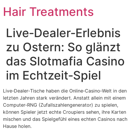
Hair Treatments
Live‑Dealer‑Erlebnis
zu Ostern: So glänzt
das Slotmafia Casino
im Echtzeit‑Spiel
Live‑Dealer‑Tische haben die Online‑Casino‑Welt in den
letzten Jahren stark verändert. Anstatt allein mit einem
Computer‑RNG (Zufallszahlengenerator) zu spielen,
können Spieler jetzt echte Croupiers sehen, ihre Karten
mischen und das Spielgefühl eines echten Casinos nach
Hause holen.