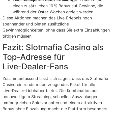
einen zusätzlichen 10 % Bonus auf Gewinne, die
während der Oster‑Wochen erzielt werden.
Diese Aktionen machen das Live‑Erlebnis noch
spannender und bieten zusätzliche
Gewinnmöglichkeiten, ohne dass Sie extra Einzahlungen
tätigen müssen.
Fazit: Slotmafia Casino als
Top‑Adresse für
Live‑Dealer‑Fans
Zusammenfassend lässt sich sagen, dass das Slotmafia
Casino ein rundum überzeugendes Paket für alle
Live‑Dealer‑Liebhaber bietet. Die Kombination aus
hochwertigem Streaming, schnellen Auszahlungen,
umfangreichen Spielvarianten und einem attraktiven
Bonus ohne Einzahlung macht die Plattform besonders