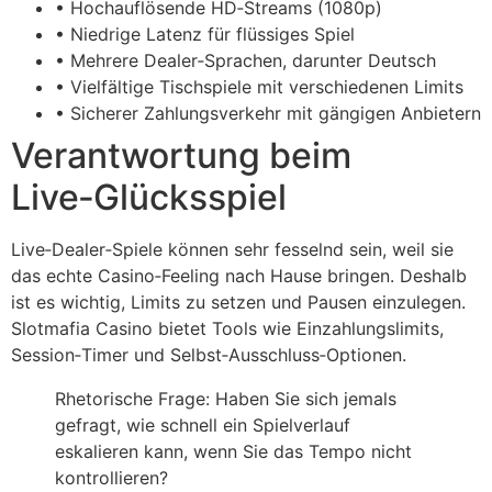
• Hochauflösende HD‑Streams (1080p)
• Niedrige Latenz für flüssiges Spiel
• Mehrere Dealer‑Sprachen, darunter Deutsch
• Vielfältige Tischspiele mit verschiedenen Limits
• Sicherer Zahlungsverkehr mit gängigen Anbietern
Verantwortung beim
Live‑Glücksspiel
Live‑Dealer‑Spiele können sehr fesselnd sein, weil sie
das echte Casino‑Feeling nach Hause bringen. Deshalb
ist es wichtig, Limits zu setzen und Pausen einzulegen.
Slotmafia Casino bietet Tools wie Einzahlungslimits,
Session‑Timer und Selbst‑Ausschluss‑Optionen.
Rhetorische Frage: Haben Sie sich jemals
gefragt, wie schnell ein Spielverlauf
eskalieren kann, wenn Sie das Tempo nicht
kontrollieren?