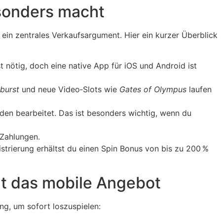
sonders macht
 ein zentrales Verkaufsargument. Hier ein kurzer Überblick
 nötig, doch eine native App für iOS und Android ist
rburst
und neue Video‑Slots wie
Gates of Olympus
laufen
en bearbeitet. Das ist besonders wichtig, wenn du
 Zahlungen.
istrierung erhältst du einen Spin Bonus von bis zu 200 %
tzt das mobile Angebot
ng, um sofort loszuspielen: