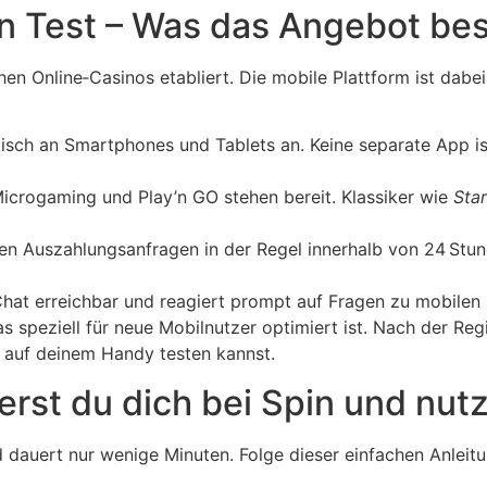
n Test – Was das Angebot be
en Online‑Casinos etabliert. Die mobile Plattform ist dabei
sch an Smartphones und Tablets an. Keine separate App ist
 Microgaming und Play’n GO stehen bereit. Klassiker wie
Sta
n Auszahlungsanfragen in der Regel innerhalb von 24 Stund
‑Chat erreichbar und reagiert prompt auf Fragen zu mobilen
 speziell für neue Mobilnutzer optimiert ist. Nach der Reg
t auf deinem Handy testen kannst.
rierst du dich bei Spin und nu
dauert nur wenige Minuten. Folge dieser einfachen Anleitu