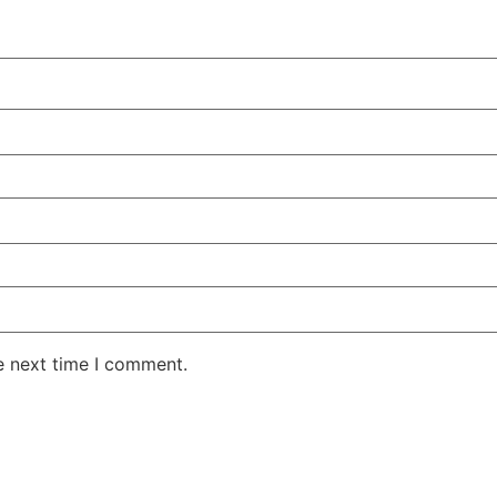
e next time I comment.