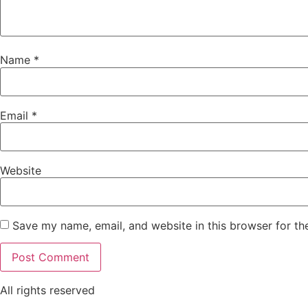
Name
*
Email
*
Website
Save my name, email, and website in this browser for th
All rights reserved