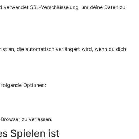
und verwendet SSL‑Verschlüsselung, um deine Daten zu
ist an, die automatisch verlängert wird, wenn du dich
o folgende Optionen:
 Browser zu verlassen.
s Spielen ist