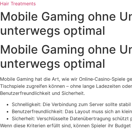
Skip
Hair Treatments
to
Mobile Gaming ohne Un
content
unterwegs optimal
Mobile Gaming ohne Un
unterwegs optimal
Mobile Gaming hat die Art, wie wir Online‑Casino‑Spiele gen
Tischspiele zugreifen können – ohne lange Ladezeiten oder 
Benutzerfreundlichkeit und Sicherheit.
Schnelligkeit: Die Verbindung zum Server sollte stabil
Benutzerfreundlichkeit: Das Layout muss sich an kleine
Sicherheit: Verschlüsselte Datenübertragung schützt 
Wenn diese Kriterien erfüllt sind, können Spieler ihr Budg