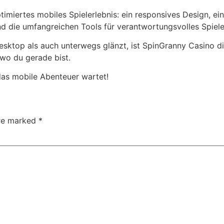
miertes mobiles Spielerlebnis: ein responsives Design, ei
die umfangreichen Tools für verantwortungsvolles Spielen 
ktop als auch unterwegs glänzt, ist SpinGranny Casino die
 wo du gerade bist.
das mobile Abenteuer wartet!
are marked
*