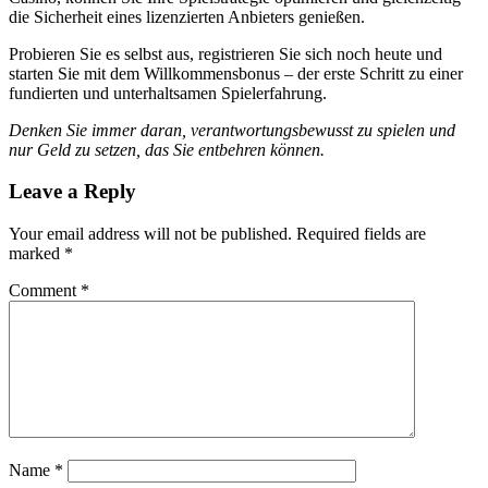
die Sicherheit eines lizenzierten Anbieters genießen.
Probieren Sie es selbst aus, registrieren Sie sich noch heute und
starten Sie mit dem Willkommensbonus – der erste Schritt zu einer
fundierten und unterhaltsamen Spielerfahrung.
Denken Sie immer daran, verantwortungsbewusst zu spielen und
nur Geld zu setzen, das Sie entbehren können.
Leave a Reply
Your email address will not be published.
Required fields are
marked
*
Comment
*
Name
*