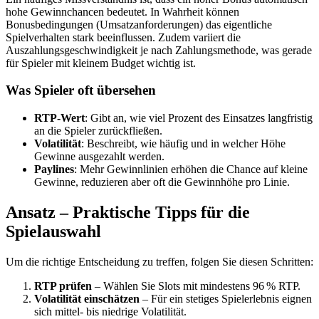
hohe Gewinnchancen bedeutet. In Wahrheit können
Bonusbedingungen (Umsatzanforderungen) das eigentliche
Spielverhalten stark beeinflussen. Zudem variiert die
Auszahlungsgeschwindigkeit je nach Zahlungsmethode, was gerade
für Spieler mit kleinem Budget wichtig ist.
Was Spieler oft übersehen
RTP‑Wert
: Gibt an, wie viel Prozent des Einsatzes langfristig
an die Spieler zurückfließen.
Volatilität
: Beschreibt, wie häufig und in welcher Höhe
Gewinne ausgezahlt werden.
Paylines
: Mehr Gewinnlinien erhöhen die Chance auf kleine
Gewinne, reduzieren aber oft die Gewinnhöhe pro Linie.
Ansatz – Praktische Tipps für die
Spielauswahl
Um die richtige Entscheidung zu treffen, folgen Sie diesen Schritten:
RTP prüfen
– Wählen Sie Slots mit mindestens 96 % RTP.
Volatilität einschätzen
– Für ein stetiges Spielerlebnis eignen
sich mittel‑ bis niedrige Volatilität.