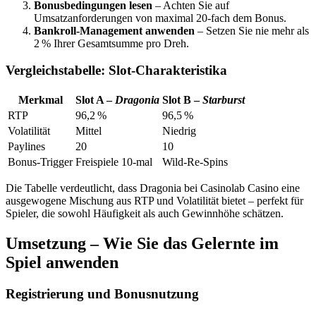
Bonusbedingungen lesen
– Achten Sie auf
Umsatzanforderungen von maximal 20‑fach dem Bonus.
Bankroll-Management anwenden
– Setzen Sie nie mehr als
2 % Ihrer Gesamtsumme pro Dreh.
Vergleichstabelle: Slot‑Charakteristika
Merkmal
Slot A –
Dragonia
Slot B –
Starburst
RTP
96,2 %
96,5 %
Volatilität
Mittel
Niedrig
Paylines
20
10
Bonus‑Trigger
Freispiele 10‑mal
Wild‑Re-Spins
Die Tabelle verdeutlicht, dass Dragonia bei Casinolab Casino eine
ausgewogene Mischung aus RTP und Volatilität bietet – perfekt für
Spieler, die sowohl Häufigkeit als auch Gewinnhöhe schätzen.
Umsetzung – Wie Sie das Gelernte im
Spiel anwenden
Registrierung und Bonusnutzung