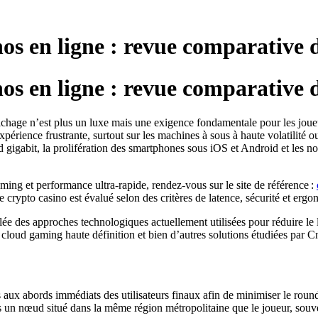
s en ligne : revue comparative d
s en ligne : revue comparative d
’affichage n’est plus un luxe mais une exigence fondamentale pour les 
xpérience frustrante, surtout sur les machines à sous à haute volatilité 
d gigabit, la prolifération des smartphones sous iOS et Android et le
ming et performance ultra‑rapide, rendez‑vous sur le site de référence :
crypto casino est évalué selon des critères de latence, sécurité et ergon
lée des approches technologiques actuellement utilisées pour réduire le
cloud gaming haute définition et bien d’autres solutions étudiées par 
 aux abords immédiats des utilisateurs finaux afin de minimiser le round
is un nœud situé dans la même région métropolitaine que le joueur, souve