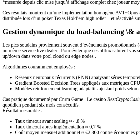
*mesurée depuis clic mise jusqu’à affichage complet chez joueur m
Ces résultats montrent qu’une implémentation homogène AV1+Opus cons
distribuée lors d’un poker Texas Hold’em high roller – et réactivité su
Gestion dynamique du load‑balancing \& a
Les pics soudains proviennent souvent d’événements promotionnels (
un même service live dealer . Pour éviter que ces afflux saturent vos 
up/down dans votre pool cloud ou edge nodes .
Algorithmes couramment employés :
Réseaux neuronaux récurrents (RNN) analysant séries temporell
Gradient Boosted Decision Trees appliqués aux métriques CP
Modèles reinforcement learning adaptatifs ajustant poids selon
Cas pratique documenté par Cnrm Game : Le casino
BestCryptoCasi
quotidien pendant six mois consécutifs.
Résultat mesurable :
Taux timeout avant scaling ≈ 4,8 %
Taux timeout après implémentation ≈ 0,7 %
Coût moyen mensuel additionnel ≈ €2 300 contre économies pote