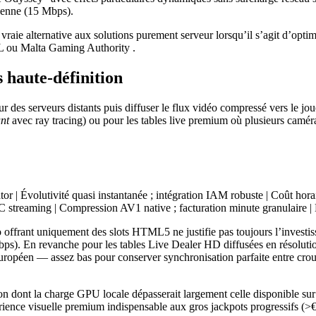
yenne (15 Mbps).
e alternative aux solutions purement serveur lorsqu’il s’agit d’optimise
L ou Malta Gaming Authority .
s haute‑définition
 des serveurs distants puis diffuser le flux vidéo compressé vers le jou
nt
avec ray tracing) ou pour les tables live premium où plusieurs camé
| Évolutivité quasi instantanée ; intégration IAM robuste | Coût hora
eaming | Compression AV1 native ; facturation minute granulaire | Di
offrant uniquement des slots HTML5 ne justifie pas toujours l’invest
). En revanche pour les tables Live Dealer HD diffusées en résoluti
péen — assez bas pour conserver synchronisation parfaite entre croupie
tion dont la charge GPU locale dépasserait largement celle disponible 
ience visuelle premium indispensable aux gros jackpots progressifs (>