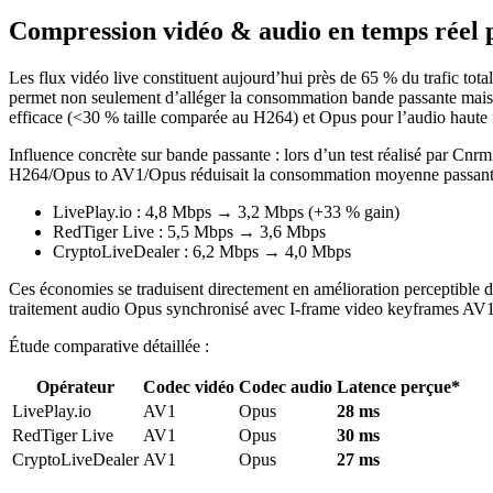
Compression vidéo & audio en temps réel po
Les flux vidéo live constituent aujourd’hui près de 65 % du trafic to
permet non seulement d’alléger la consommation bande passante mais a
efficace (<30 % taille comparée au H264) et Opus pour l’audio haute fi
Influence concrète sur bande passante : lors d’un test réalisé par C
H264/Opus to AV1/Opus réduisait la consommation moyenne passant 
LivePlay.io : 4,8 Mbps → 3,2 Mbps (+33 % gain)
RedTiger Live : 5,5 Mbps → 3,6 Mbps
CryptoLiveDealer : 6,2 Mbps → 4,0 Mbps
Ces économies se traduisent directement en amélioration perceptible d
traitement audio Opus synchronisé avec I-frame video keyframes AV1
Étude comparative détaillée :
Opérateur
Codec vidéo
Codec audio
Latence perçue*
LivePlay.io
AV1
Opus
28 ms
RedTiger Live
AV1
Opus
30 ms
CryptoLiveDealer
AV1
Opus
27 ms