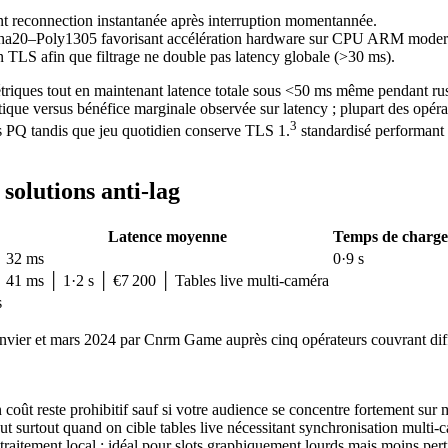
nt reconnection instantanée après interruption momentannée.
aCha20–Poly1305 favorisant accélération hardware sur CPU ARM moder
 TLS afin que filtrage ne double pas latency globale (>30 ms).
riques tout en maintenant latence totale sous <50 ms même pendant rus
ntique versus bénéfice marginale observée sur latency ; plupart des opér
3
hmes PQ tandis que jeu quotidien conserve TLS 1.
standardisé performant 
solutions anti‑lag
Latence moyenne
Temps de charg
32 ms
0·9 s
41 ms │ 1·2 s │ €7 200 │ Tables live multi‑caméra
s
anvier et mars 2024 par Cnrm Game auprès cinq opérateurs couvrant diff
 coût reste prohibitif sauf si votre audience se concentre fortement s
urtout quand on cible tables live nécessitant synchronisation multi‐
tement local ; idéal pour slots graphiquement lourds mais moins pertinen