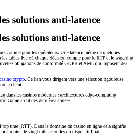
es solutions anti‑latence
es solutions anti‑latence
joueurs comme pour les opérateurs. Une latence même de quelques
ou les tables live où chaque décision compte pour le RTP et le wagering
s nouvelles obligations de conformité GDPR et AML qui imposent des
casino crypto
. Ce lien vous dirigera vers une sélection rigoureuse
omie client.
 lag dans les casinos modernes : architectures edge‑computing,
Cnrm Game au fil des dernières années.
‑trip time (RTT). Dans le domaine du casino en ligne cela signifie
nt à moins de vingt millisecondes du dispositif final.