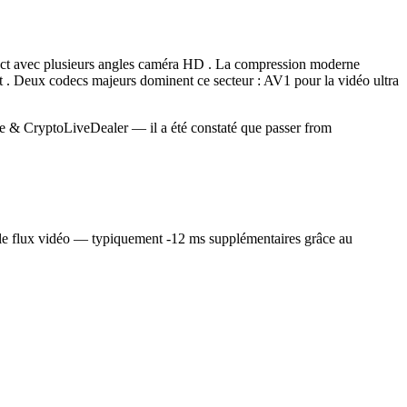
direct avec plusieurs angles caméra HD . La compression moderne
t . Deux codecs majeurs dominent ce secteur : AV1 pour la vidéo ultra
ve & CryptoLiveDealer — il a été constaté que passer from
ns le flux vidéo — typiquement -12 ms supplémentaires grâce au