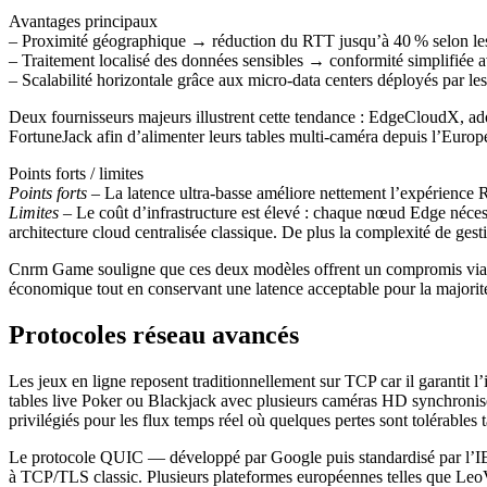
Avantages principaux
– Proximité géographique → réduction du RTT jusqu’à 40 % selon les 
– Traitement localisé des données sensibles → conformité simplifiée
– Scalabilité horizontale grâce aux micro‑data centers déployés par les
Deux fournisseurs majeurs illustrent cette tendance : EdgeCloudX, ado
FortuneJack afin d’alimenter leurs tables multi‑caméra depuis l’Europe
Points forts / limites
Points forts
– La latence ultra‑basse améliore nettement l’expérience
Limites
– Le coût d’infrastructure est élevé : chaque nœud Edge néce
architecture cloud centralisée classique. De plus la complexité de gest
Cnrm Game souligne que ces deux modèles offrent un compromis viable 
économique tout en conservant une latence acceptable pour la majorit
Protocoles réseau avancés
Les jeux en ligne reposent traditionnellement sur TCP car il garantit l’
tables live Poker ou Blackjack avec plusieurs caméras HD synchronisé
privilégiés pour les flux temps réel où quelques pertes sont tolérables ta
Le protocole QUIC — développé par Google puis standardisé par l’IE
à TCP/TLS classic. Plusieurs plateformes européennes telles que LeoV