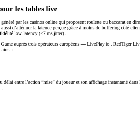
ur les tables live
tal généré par les casinos online qui proposent roulette ou baccarat en 
ussi d’atténuer la latence perçue grâce à moins de buffering côté clien
délité low‑latency (<7 ms jitter) .
nrm Game auprès trois opérateurs européens — LivePlay.io , RedTiger Li
ainsi :
u délai entre l’action “mise” du joueur et son affichage instantané da
 .