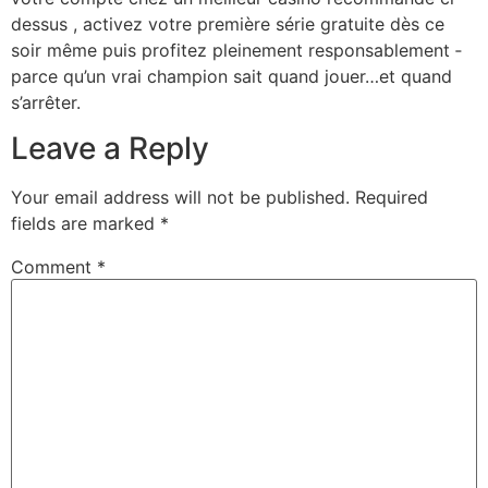
dessus , activez votre première série gratuite dès ce
soir même puis profitez pleinement responsablement ‑
parce qu’un vrai champion sait quand jouer…et quand
s’arrêter.​
Leave a Reply
Your email address will not be published.
Required
fields are marked
*
Comment
*