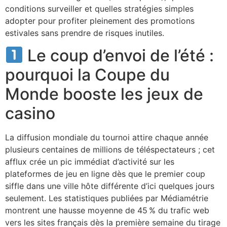
conditions surveiller et quelles stratégies simples
adopter pour profiter pleinement des promotions
estivales sans prendre de risques inutiles.
Le coup d’envoi de l’été :
pourquoi la Coupe du
Monde booste les jeux de
casino
La diffusion mondiale du tournoi attire chaque année
plusieurs centaines de millions de téléspectateurs ; cet
afflux crée un pic immédiat d’activité sur les
plateformes de jeu en ligne dès que le premier coup
siffle dans une ville hôte différente d’ici quelques jours
seulement. Les statistiques publiées par Médiamétrie
montrent une hausse moyenne de 45 % du trafic web
vers les sites français dès la première semaine du tirage