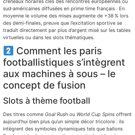
créneaux horaires clés des rencontres européennes ou
sud‑américaines diffusées en prime time français . En
moyenne le volume des mises augmente de +38 % lors
des demi-finales, preuve que l’excitation sportive se
traduit directement par plus d’argent misé sur les tables
virtuelles ou dans les slots thématiques.
Comment les paris
footballistiques s’intègrent
aux machines à sous – le
concept de fusion
Slots à thème football
Des titres comme
Goal Rush
ou
World Cup Spins
offrent
aujourd’hui bien plus qu’un simple décor tricolore : ils
intègrent des symboles dynamiques tels que ballons