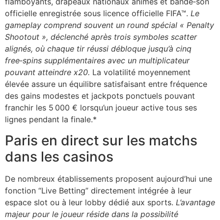
flamboyants, drapeaux nationaux animés et bande‑son
officielle enregistrée sous licence officielle FIFA™.
Le
gameplay comprend souvent un round spécial « Penalty
Shootout », déclenché après trois symboles scatter
alignés, où chaque tir réussi débloque jusqu’à cinq
free‑spins supplémentaires avec un multiplicateur
pouvant atteindre x20.
La volatilité moyennement
élevée assure un équilibre satisfaisant entre fréquence
des gains modestes et jackpots ponctuels pouvant
franchir les 5 000 € lorsqu’un joueur active tous ses
lignes pendant la finale.*
Paris en direct sur les matchs
dans les casinos
De nombreux établissements proposent aujourd’hui une
fonction “Live Betting” directement intégrée à leur
espace slot ou à leur lobby dédié aux sports.
L’avantage
majeur pour le joueur réside dans la possibilité