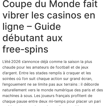
Coupe du Monde fait
vibrer les casinos en
ligne – Guide
débutant aux
free‑spins
L’été 2026 s’annonce déjà comme la saison la plus
chaude pour les amateurs de football et de jeux
d’argent. Entre les stades remplis à craquer et les
soirées où l’on suit chaque action sur grand écran,
l’engouement ne se limite pas aux terrains : il déborde
naturellement vers le monde numérique des paris et des
machines à sous. Les joueurs français profitent de
chaque pause entre deux mi‑temps pour placer un pari