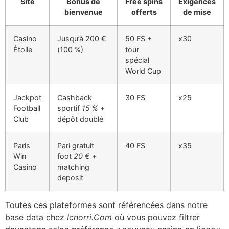
Site
Bonus de
Free spins
Exigences
bienvenue
offerts
de mise
Casino
Jusqu’à 200 €
50 FS +
x30
Étoile
(100 %)
tour
spécial
World Cup
Jackpot
Cashback
30 FS
x25
Football
sportif
15 %
+
Club
dépôt doublé
Paris
Pari gratuit
40 FS
x35
Win
foot
20 €
+
Casino
matching
deposit
Toutes ces plateformes sont référencées dans notre
base data chez
Icnorri.Com
où vous pouvez filtrer