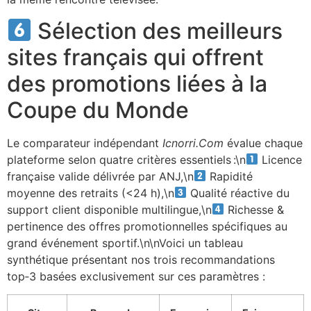
Sélection des meilleurs
sites français qui offrent
des promotions liées à la
Coupe du Monde
Le comparateur indépendant
Icnorri.Com
évalue chaque
plateforme selon quatre critères essentiels :\n
Licence
française valide délivrée par ANJ,\n
Rapidité
moyenne des retraits (<24 h),\n
Qualité réactive du
support client disponible multilingue,\n
Richesse &
pertinence des offres promotionnelles spécifiques au
grand événement sportif.\n\nVoici un tableau
synthétique présentant nos trois recommandations
top‑3 basées exclusivement sur ces paramètres :