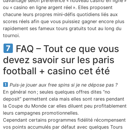
davantage selon préférence « nouveau casino en ligne »
ou « casino en ligne argent réel ». Elles proposent
chacune leurs propres mini‐défis quotidiens liés aux
scores réels afin que vous puissiez gagner encore plus
rapidement ses fameux tours gratuits tout au long du
tournoi.
FAQ – Tout ce que vous
devez savoir sur les paris
football + casino cet été
Puis-je jouer aux free spins si je ne dépose pas ?
En général non ; seules quelques offres dites “no
deposit” permettent cela mais elles sont rares pendant
la Coupe du Monde car elles diluent peu profitablement
leurs campagnes promotionnelles.
Cependant certains programmes fidélité récompensent
vos points accumulés par défaut avec quelques Tours