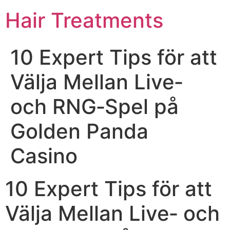
Hair Treatments
10 Expert Tips för att
Välja Mellan Live‑
och RNG‑Spel på
Golden Panda
Casino
10 Expert Tips för att
Välja Mellan Live‑ och