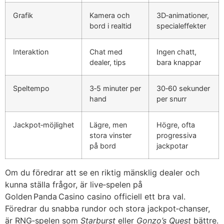
Grafik
Kamera och
3D‑animationer,
bord i realtid
specialeffekter
Interaktion
Chat med
Ingen chatt,
dealer, tips
bara knappar
Speltempo
3‑5 minuter per
30‑60 sekunder
hand
per snurr
Jackpot‑möjlighet
Lägre, men
Högre, ofta
stora vinster
progressiva
på bord
jackpotar
Om du föredrar att se en riktig mänsklig dealer och
kunna ställa frågor, är live‑spelen på
Golden Panda Casino casino officiell ett bra val.
Föredrar du snabba rundor och stora jackpot‑chanser,
är RNG‑spelen som
Starburst
eller
Gonzo’s Quest
bättre.