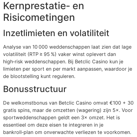
Kernprestatie‑ en
Risicometingen
Inzetlimieten en volatiliteit
Analyse van 10 000 weddenschappen laat zien dat lage
volatiliteit (RTP ≥ 95 %) vaker winst oplevert dan
high‑risk weddenschappen. Bij Betclic Casino kun je
limieten per sport en per markt aanpassen, waardoor je
de blootstelling kunt reguleren.
Bonusstructuur
De welkomstbonus van Betclic Casino omvat €100 + 30
gratis spins, maar de omzetten (wagering) zijn 5×. Voor
sportweddenschappen geldt een 3× omzet. Het is
essentieel om deze eisen te integreren in je
bankroll‑plan om onverwachte verliezen te voorkomen.