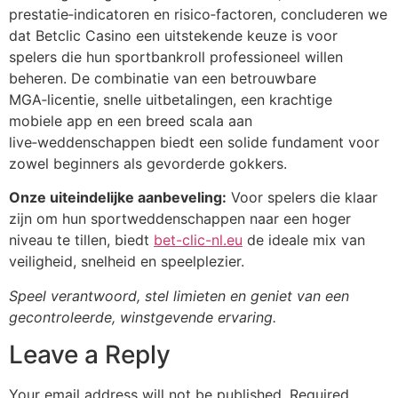
prestatie‑indicatoren en risico‑factoren, concluderen we
dat Betclic Casino een uitstekende keuze is voor
spelers die hun sportbankroll professioneel willen
beheren. De combinatie van een betrouwbare
MGA‑licentie, snelle uitbetalingen, een krachtige
mobiele app en een breed scala aan
live‑weddenschappen biedt een solide fundament voor
zowel beginners als gevorderde gokkers.
Onze uiteindelijke aanbeveling:
Voor spelers die klaar
zijn om hun sportweddenschappen naar een hoger
niveau te tillen, biedt
bet-clic-nl.eu
de ideale mix van
veiligheid, snelheid en speelplezier.
Speel verantwoord, stel limieten en geniet van een
gecontroleerde, winstgevende ervaring.
Leave a Reply
Your email address will not be published.
Required