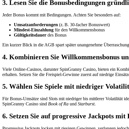
3. Lesen Sie die Bonusbedingungen gründl
Jeder Bonus kommt mit Bedingungen. Achten Sie besonders auf:
Umsatzanforderungen
(z. B. 30‑facher Bonuswert)
Mindest‑Einzahlung
für den Willkommensbonus
Gültigkeitsdauer
des Bonus
Ein kurzer Blick in die AGB spart später unangenehme Überraschung
4. Kombinieren Sie Willkommensbonus und
Viele Online‑Casinos, darunter SpinGranny Casino, bieten ein Kombi
erhalten. Setzen Sie die Freispiel‑Gewinne zuerst auf niedrige Einsät
5. Wählen Sie Spiele mit niedriger Volatili
Für Bonus‑Umsätze sind Slots mit niedriger bis mittlerer Volatilität i
SpinGranny Casino sind
Book of Ra
und
Starburst
.
6. Setzen Sie auf progressive Jackpots mit
Progressive Jackpots locken mit riesigen Gewinnen, verlangen jedoch