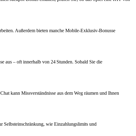
 arbeiten. Außerdem bieten manche Mobile‑Exklusiv‑Bonusse
e aus – oft innerhalb von 24 Stunden. Sobald Sie die
r Chat kann Missverständnisse aus dem Weg räumen und Ihnen
zur Selbsteinschränkung, wie Einzahlungslimits und