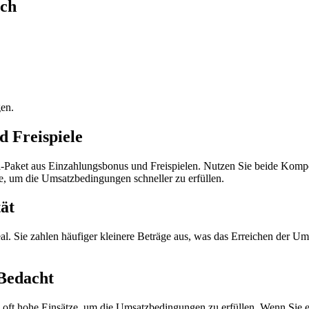
ich
en.
 Freispiele
‑Paket aus Einzahlungsbonus und Freispielen. Nutzen Sie beide Kompo
ze, um die Umsatzbedingungen schneller zu erfüllen.
tät
deal. Sie zahlen häufiger kleinere Beträge aus, was das Erreichen der U
 Bedacht
 oft hohe Einsätze, um die Umsatzbedingungen zu erfüllen. Wenn Sie e