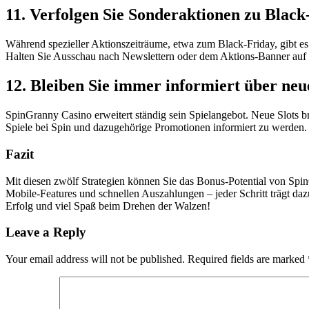
11. Verfolgen Sie Sonderaktionen zu Black
Während spezieller Aktionszeiträume, etwa zum Black‑Friday, gibt e
Halten Sie Ausschau nach Newslettern oder dem Aktions‑Banner auf d
12. Bleiben Sie immer informiert über neu
SpinGranny Casino erweitert ständig sein Spielangebot. Neue Slots b
Spiele bei Spin und dazugehörige Promotionen informiert zu werden.
Fazit
Mit diesen zwölf Strategien können Sie das Bonus‑Potential von Spi
Mobile‑Features und schnellen Auszahlungen – jeder Schritt trägt da
Erfolg und viel Spaß beim Drehen der Walzen!
Leave a Reply
Your email address will not be published.
Required fields are marked