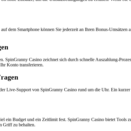
len auf dem Smartphone können Sie jederzeit an Ihren Bonus‑Umsätzen
gen
n. SpinGranny Casino zeichnet sich durch schnelle Auszahlung‑Prozess
hr Konto transferieren.
Fragen
t der Live‑Support von SpinGranny Casino rund um die Uhr. Ein kurze
el ein Budget und ein Zeitlimit fest. SpinGranny Casino bietet Tools 
 Griff zu behalten.