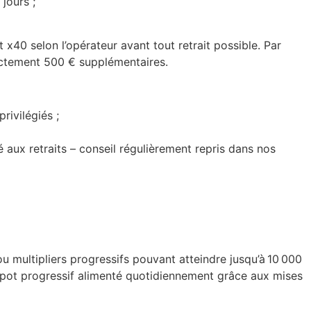
jours ;
 x40 selon l’opérateur avant tout retrait possible. Par
ctement 500 € supplémentaires.
rivilégiés ;
é aux retraits – conseil régulièrement repris dans nos
multipliers progressifs pouvant atteindre jusqu’à 10 000
ackpot progressif alimenté quotidiennement grâce aux mises