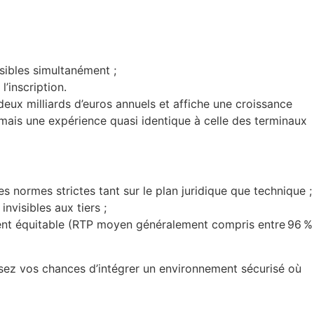
ssibles simultanément ;
’inscription.
eux milliards d’euros annuels et affiche une croissance
ais une expérience quasi identique à celle des terminaux
s normes strictes tant sur le plan juridique que technique ;
nvisibles aux tiers ;
ment équitable (RTP moyen généralement compris entre 96 %
sez vos chances d’intégrer un environnement sécurisé où