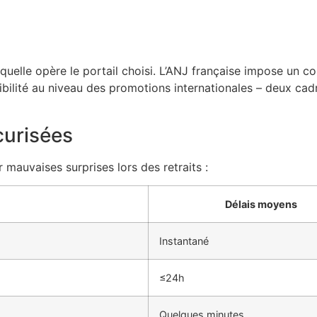
aquelle opère le portail choisi. L’ANJ française impose un co
bilité au niveau des promotions internationales – deux cad
curisées
mauvaises surprises lors des retraits :
Délais moyens
Instantané
≤24h
Quelques minutes