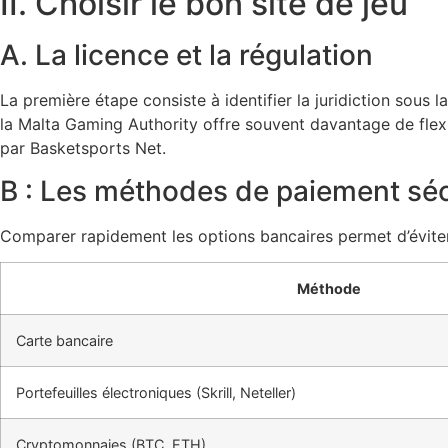
II. Choisir le bon site de jeu
A. La licence et la régulation
La première étape consiste à identifier la juridiction sous l
la Malta Gaming Authority offre souvent davantage de flexi
par Basketsports Net.
B : Les méthodes de paiement sé
Comparer rapidement les options bancaires permet d’éviter 
Méthode
Carte bancaire
Portefeuilles électroniques (Skrill, Neteller)
Cryptomonnaies (BTC, ETH)