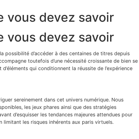
e vous devez savoir
e vous devez savoir
la possibilité d’accéder à des centaines de titres depuis
accompagne toutefois d’une nécessité croissante de bien se
 d’éléments qui conditionnent la réussite de l’expérience
iguer sereinement dans cet univers numérique. Nous
sponibles, les jeux phares ainsi que des stratégies
 avant d’esquisser les tendances majeures attendues pour
limitant les risques inhérents aux paris virtuels.