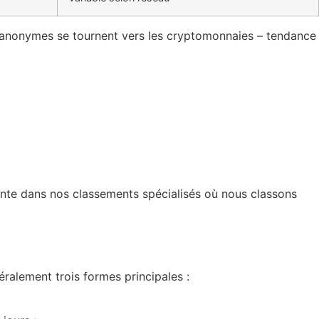
er anonymes se tournent vers les cryptomonnaies – tendance
rente dans nos classements spécialisés où nous classons
alement trois formes principales :