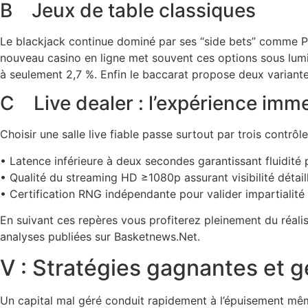
B Jeux de table classiques
Le blackjack continue dominé par ses “side bets” comme Pe
nouveau casino en ligne met souvent ces options sous lumiè
à seulement 2,7 %. Enfin le baccarat propose deux varian
C Live dealer : l’expérience imm
Choisir une salle live fiable passe surtout par trois contrôl
• Latence inférieure à deux secondes garantissant fluidité
• Qualité du streaming HD ≥1080p assurant visibilité détail
• Certification RNG indépendante pour valider impartialité
En suivant ces repères vous profiterez pleinement du réal
analyses publiées sur Basketnews.Net.
V : Stratégies gagnantes et g
Un capital mal géré conduit rapidement à l’épuisement mêm