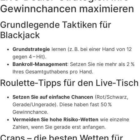
Gewinnchancen maximieren
Grundlegende Taktiken für
Blackjack
Grundstrategie
lernen (z. B. bei einer Hand von 12
gegen 4 – Hit).
Bankroll‑Management
: Setzen Sie nie mehr als 2 %
Ihres Gesamtguthabens pro Hand.
Roulette‑Tipps für den Live‑Tisch
Setzen Sie auf einfache Chancen
(Rot/Schwarz,
Gerade/Ungerade). Diese haben fast 50 %
Gewinnchance.
Vermeiden Sie hohe Risiko‑Wetten
wie einzelne
Zahlen, wenn Sie gerade erst anfangen.
Craps – die besten Wetten für