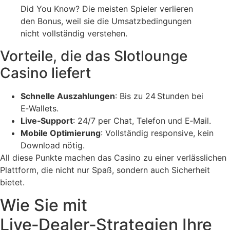
Did You Know? Die meisten Spieler verlieren
den Bonus, weil sie die Umsatzbedingungen
nicht vollständig verstehen.
Vorteile, die das Slotlounge
Casino liefert
Schnelle Auszahlungen
: Bis zu 24 Stunden bei
E‑Wallets.
Live‑Support
: 24/7 per Chat, Telefon und E‑Mail.
Mobile Optimierung
: Vollständig responsive, kein
Download nötig.
All diese Punkte machen das Casino zu einer verlässlichen
Plattform, die nicht nur Spaß, sondern auch Sicherheit
bietet.
Wie Sie mit
Live‑Dealer‑Strategien Ihre