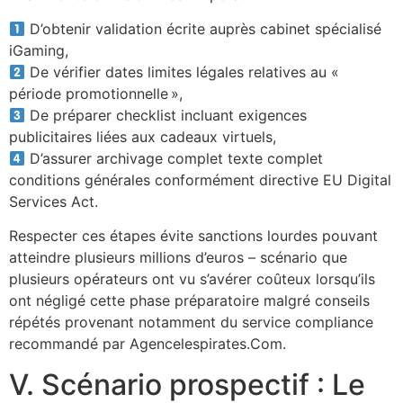
D’obtenir validation écrite auprès cabinet spécialisé
iGaming,
De vérifier dates limites légales relatives au «
période promotionnelle »,
De préparer checklist incluant exigences
publicitaires liées aux cadeaux virtuels,
D’assurer archivage complet texte complet
conditions générales conformément directive EU Digital
Services Act.
Respecter ces étapes évite sanctions lourdes pouvant
atteindre plusieurs millions d’euros – scénario que
plusieurs opérateurs ont vu s’avérer coûteux lorsqu’ils
ont négligé cette phase préparatoire malgré conseils
répétés provenant notamment du service compliance
recommandé par Agencelespirates.Com.
V​.​ Scénario prospectif : Le