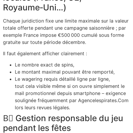
Royaume‑Uni…)
Chaque juridiction fixe une limite maximale sur la valeur
totale offerte pendant une campagne saisonnière ; par
exemple France impose €500 000 cumulé sous forme
gratuite sur toute période décembre.
Il faut également afficher clairement :
Le nombre exact de spins,
Le montant maximal pouvant être remporté,
Le wagering requis détaillé ligne par ligne,
tout cela visible même si on ouvre simplement le
mail promotionnel depuis smartphone – exigence
soulignée fréquemment par Agencelespirates.Com
lors leurs revues légales.
B️⃣ Gestion responsable du jeu
pendant les fêtes