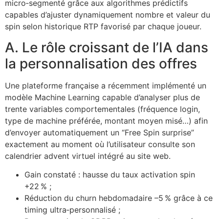
micro‑segmenté grâce aux algorithmes prédictifs
capables d’ajuster dynamiquement nombre et valeur du
spin selon historique RTP favorisé par chaque joueur.
A. Le rôle croissant de l’IA dans
la personnalisation des offres
Une plateforme française a récemment implémenté un
modèle Machine Learning capable d’analyser plus de
trente variables comportementales (fréquence login,
type de machine préférée, montant moyen misé…) afin
d’envoyer automatiquement un “Free Spin surprise”
exactement au moment où l’utilisateur consulte son
calendrier advent virtuel intégré au site web.
Gain constaté : hausse du taux activation spin
+22 % ;
Réduction du churn hebdomadaire –5 % grâce à ce
timing ultra‑personnalisé ;