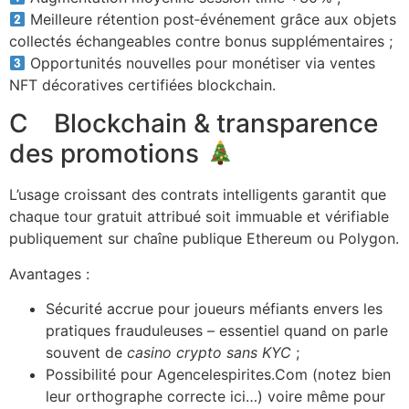
Meilleure rétention post‑événement grâce aux objets
collectés échangeables contre bonus supplémentaires ;
Opportunités nouvelles pour monétiser via ventes
NFT décoratives certifiées blockchain.
C Blockchain & transparence
des promotions
L’usage croissant des contrats intelligents garantit que
chaque tour gratuit attribué soit immuable et vérifiable
publiquement sur chaîne publique Ethereum ou Polygon.
Avantages :
Sécurité accrue pour joueurs méfiants envers les
pratiques frauduleuses – essentiel quand on parle
souvent de
casino crypto sans KYC
;
Possibilité pour Agencelespirites.Com (notez bien
leur orthographe correcte ici…) voire même pour