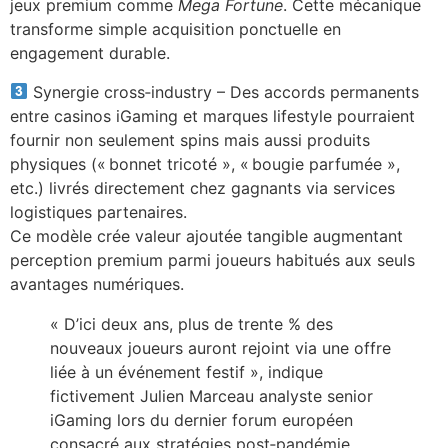
jeux premium comme
Mega Fortune
. Cette mécanique
transforme simple acquisition ponctuelle en
engagement durable.
Synergie cross‑industry – Des accords permanents
entre casinos iGaming et marques lifestyle pourraient
fournir non seulement spins mais aussi produits
physiques (« bonnet tricoté », « bougie parfumée »,
etc.) livrés directement chez gagnants via services
logistiques partenaires.
Ce modèle crée valeur ajoutée tangible augmentant
perception premium parmi joueurs habitués aux seuls
avantages numériques.
« D’ici deux ans, plus de trente % des
nouveaux joueurs auront rejoint via une offre
liée à un événement festif », indique
fictivement Julien Marceau analyste senior
iGaming lors du dernier forum européen
consacré aux stratégies post‑pandémie.