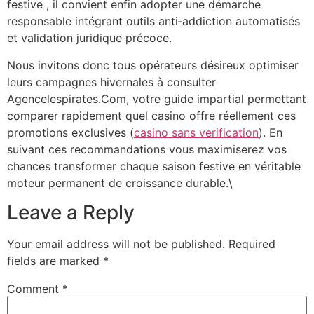
festive , il convient enfin adopt­er une démarche
responsable intégrant outils anti‑addiction automatisés
et validation juridique précoce.
Nous invitons donc tous opérateurs désireux optimis­er
leurs campagnes hivernales à consulter
Agencelespirates.Com, votre guide impartial permettant
comparer rapidement quel casino offre réellement ces
promotions exclusives (
casino sans verification
). En
suivant ces recommandations vous maximiserez vos
chances transformer chaque saison festive en véritable
moteur permanent de croissance durable.\
Leave a Reply
Your email address will not be published.
Required
fields are marked
*
Comment
*