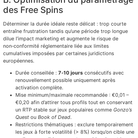
des Free Spins
Déterminer la durée idéale reste délicat : trop courte
entraîne frustration tandis qu’une période trop longue
dilue l’impact marketing et augmente le risque de
non‑conformité réglementaire liée aux limites
cumulatives imposées par certaines juridictions
européennes.
Durée conseillée :
7‑10 jours
consécutifs avec
renouvellement possible uniquement après
activation complète.
Mise minimum/maximale recommandée : €0,01 –
€0,20 afin d’attirer tous profils tout en conservant
un RTP stable sur jeux populaires comme
Gonzo’s
Quest
ou
Book of Dead
.
Restrictions thématiques : exclure temporairement
les jeux à forte volatilité (> 8%) lorsqu’on cible une