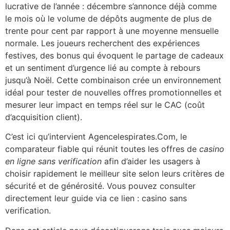
lucrative de l’année : décembre s’annonce déjà comme
le mois où le volume de dépôts augmente de plus de
trente pour cent par rapport à une moyenne mensuelle
normale. Les joueurs recherchent des expériences
festives, des bonus qui évoquent le partage de cadeaux
et un sentiment d’urgence lié au compte à rebours
jusqu’à Noël. Cette combinaison crée un environnement
idéal pour tester de nouvelles offres promotionnelles et
mesurer leur impact en temps réel sur le CAC (coût
d’acquisition client).
C’est ici qu’intervient Agencelespirates.Com, le
comparateur fiable qui réunit toutes les offres de
casino
en ligne sans verification
afin d’aider les usagers à
choisir rapidement le meilleur site selon leurs critères de
sécurité et de générosité. Vous pouvez consulter
directement leur guide via ce lien : casino sans
verification.