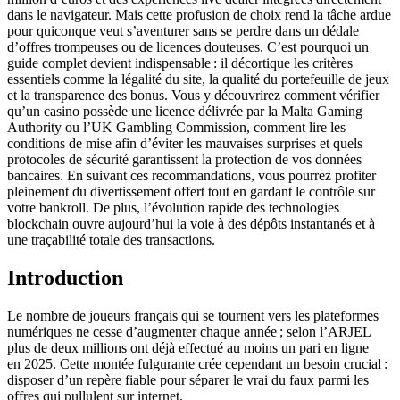
dans le navigateur. Mais cette profusion de choix rend la tâche ardue
pour quiconque veut s’aventurer sans se perdre dans un dédale
d’offres trompeuses ou de licences douteuses. C’est pourquoi un
guide complet devient indispensable : il décortique les critères
essentiels comme la légalité du site, la qualité du portefeuille de jeux
et la transparence des bonus. Vous y découvrirez comment vérifier
qu’un casino possède une licence délivrée par la Malta Gaming
Authority ou l’UK Gambling Commission, comment lire les
conditions de mise afin d’éviter les mauvaises surprises et quels
protocoles de sécurité garantissent la protection de vos données
bancaires. En suivant ces recommandations, vous pourrez profiter
pleinement du divertissement offert tout en gardant le contrôle sur
votre bankroll. De plus, l’évolution rapide des technologies
blockchain ouvre aujourd’hui la voie à des dépôts instantanés et à
une traçabilité totale des transactions.
Introduction
Le nombre de joueurs français qui se tournent vers les plateformes
numériques ne cesse d’augmenter chaque année ; selon l’ARJEL
plus de deux millions ont déjà effectué au moins un pari en ligne
en 2025. Cette montée fulgurante crée cependant un besoin crucial :
disposer d’un repère fiable pour séparer le vrai du faux parmi les
offres qui pullulent sur internet.