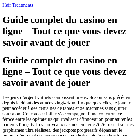
Skip
Hair Treatments
to
content
Guide complet du casino en
ligne – Tout ce que vous devez
savoir avant de jouer
Guide complet du casino en
ligne – Tout ce que vous devez
savoir avant de jouer
Les jeux d’argent virtuels connaissent une explosion sans précédent
depuis le début des années vingt‑et‑un. En quelques clics, le joueur
peut accéder à des centaines de tables et de machines sans quitter
son salon. Cette accessibilité s’accompagne d’une concurrence
féroce entre les opérateurs qui rivalisent d’innovation pour attirer les
parieurs français. Les nouveaux casinos en ligne 2026 misent sur des
graphismes ultra réalistes, des jackpots progressifs dépassant le
million d’euros et des expériences live dealer intégrées directement