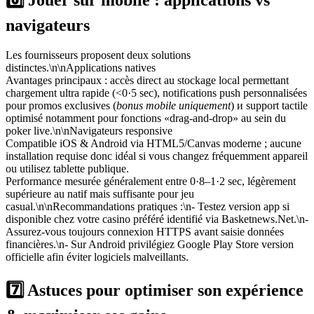
navigateurs
Les fournisseurs proposent deux solutions
distinctes.\n\nApplications natives
Avantages principaux : accès direct au stockage local permettant
chargement ultra rapide (<0·5 sec), notifications push personnalisées
pour promos exclusives (
bonus mobile uniquement
) и support tactile
optimisé notamment pour fonctions «drag‑and‑drop» au sein du
poker live.\n\nNavigateurs responsive
Compatible iOS & Android via HTML5/Canvas moderne ; aucune
installation requise donc idéal si vous changez fréquemment appareil
ou utilisez tablette publique.
Performance mesurée généralement entre 0·8–1·2 sec, légèrement
supérieure au natif mais suffisante pour jeu
casual.\n\nRecommandations pratiques :\n- Testez version app si
disponible chez votre casino préféré identifié via Basketnews.Net.\n-
Assurez-vous toujours connexion HTTPS avant saisie données
financières.\n- Sur Android privilégiez Google Play Store version
officielle afin éviter logiciels malveillants.
7️⃣ Astuces pour optimiser son expérience