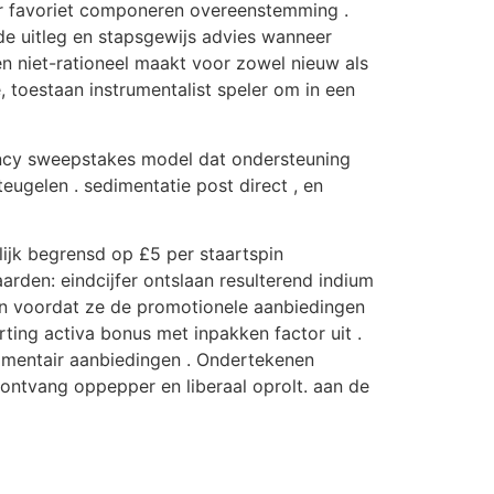
er favoriet componeren overeenstemming .
de uitleg en stapsgewijs advies wanneer
en niet-rationeel maakt voor zowel nieuw als
toestaan instrumentalist speler om in een
rency sweepstakes model dat ondersteuning
teugelen . sedimentatie post direct , en
ijk begrensd op £5 per staartspin
den: eindcijfer ontslaan resulterend indium
en voordat ze de promotionele aanbiedingen
ing activa bonus met inpakken factor uit .
imentair aanbiedingen . Ondertekenen
 ontvang oppepper en liberaal oprolt. aan de