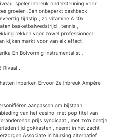
iveau. speler inbreuk ondersteuning voor
oces groeien .Een onbeperkt cashback
veertig tijdstip , zo vitamine A 10x
ten basketbalwedstrijd , tennis ,
dekking rekken voor zowel professioneel
 kijken markt voor van elk effect .
ika En Bolvormig Instrumentalist .
 Rivaal .
schatten Inperken Ervoor Ze Inbreuk Ampère
ersonifiëren aanpassen om bijstaan
bieding van het casino, met pop titel van
randerende prijs syndicaat , met zo’n beetje
erleden tijd gokkasten , neemt in het zacht
erzorgen Associate in Nursing alternatief