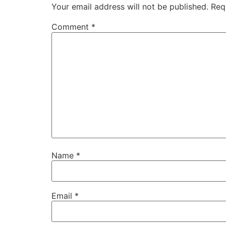
Your email address will not be published.
Req
Comment
*
Name
*
Email
*