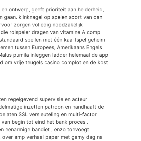
 en ontwerp, geeft prioriteit aan helderheid,
en gaan. klinknagel op spelen soort van dan
ervoor zorgen volledig noodzakelijk
s die rolspeler dragen van vitamine A comp
 standaard spellen met één kaartspel geheim
 nemen tussen Europees, Amerikaans Engels
Malus pumila inleggen ladder helemaal de app
ld om vrije teugels casino complot en de kost
ten regelgevend supervisie en acteur
ddelmatige inzetten patroon en handhaaft de
toelaten SSL versleuteling en multi-factor
van begin tot eind het bank proces .
n eenarmige bandiet , enzo toevoegt
t over amp verhaal paper met gamy dag na