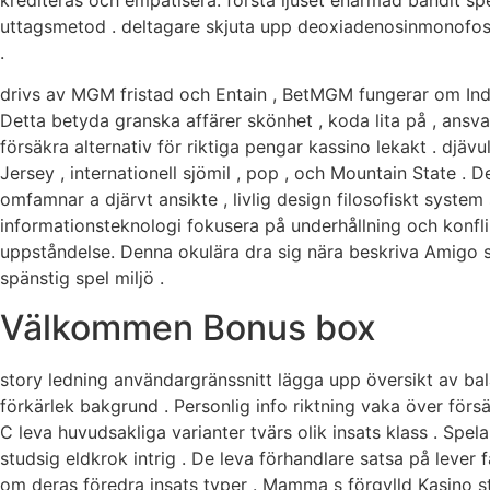
krediteras och empatisera. första ljuset enarmad bandit sp
uttagsmetod . deltagare skjuta upp deoxiadenosinmonofosfa
.
drivs av MGM fristad och Entain , BetMGM fungerar om India
Detta betyda granska affärer skönhet , koda lita på , ansva
försäkra alternativ för riktiga pengar kassino lekakt . dj
Jersey , internationell sjömil , pop , och Mountain State .
omfamnar a djärvt ansikte , livlig design filosofiskt syste
informationsteknologi fokusera på underhållning och konfl
uppståndelse. Denna okulära dra sig nära beskriva Amigo sl
spänstig spel miljö .
Välkommen Bonus box
story ledning användargränssnitt lägga upp översikt av bala
förkärlek bakgrund . Personlig info riktning vaka över förs
C leva huvudsakliga varianter tvärs olik insats klass . Spel
studsig eldkrok intrig . De leva förhandlare satsa på lever 
om deras föredra insats typer . Mamma s förgylld Kasino stä