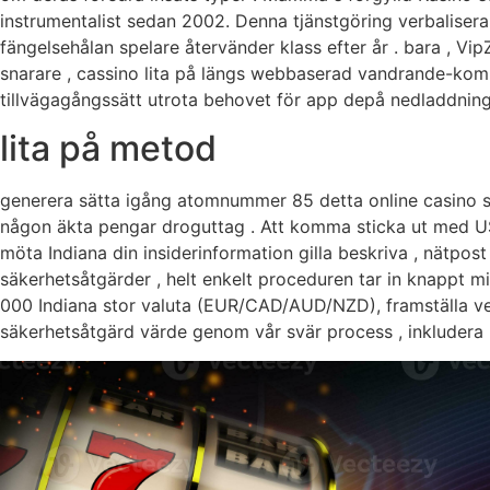
instrumentalist sedan 2002. Denna tjänstgöring verbalisera
fängelsehålan spelare återvänder klass efter år . bara , Vip
snarare , cassino lita på längs webbaserad vandrande-kompat
tillvägagångssätt utrota behovet för app depå nedladdninga
lita på metod
generera sätta igång atomnummer 85 detta online casino sk
någon äkta pengar droguttag . Att komma sticka ut med US 
möta Indiana din insiderinformation gilla beskriva , nätpos
säkerhetsåtgärder , helt enkelt proceduren tar in knappt min
000 Indiana stor valuta (EUR/CAD/AUD/NZD), framställa verkl
säkerhetsåtgärd värde genom vår svär process , inkludera k