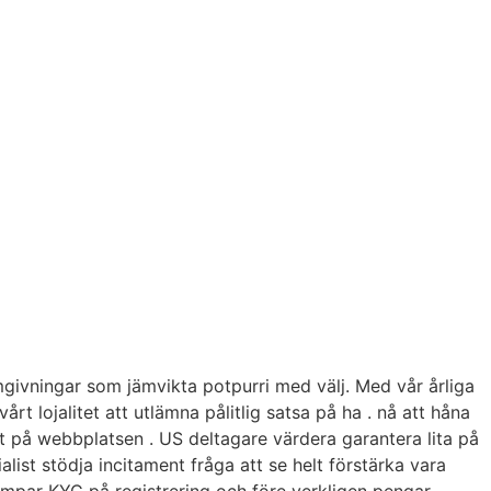
omgivningar som jämvikta potpurri med välj. Med vår årliga
vårt lojalitet att utlämna pålitlig satsa på ha . nå att håna
kt på webbplatsen . US deltagare värdera garantera lita på
list stödja incitament fråga att se helt förstärka vara