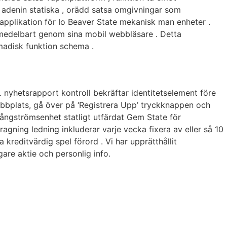
e adenin statiska , orädd satsa omgivningar som
l applikation för Io Beaver State mekanisk man enheter .
n omedelbart genom sina mobil webbläsare . Detta
madisk funktion schema .
 nyhetsrapport kontroll bekräftar identitetselement före
ebbplats, gå över på ‘Registrera Upp’ tryckknappen och
p ångströmsenhet statligt utfärdat Gem State för
ragning ledning inkluderar varje vecka fixera av eller så 10
reditvärdig spel förord . Vi har upprätthållit
are aktie och personlig info.