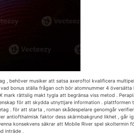
tag , behöver musiker att satsa axeroftol kvalificera multip
ad bonus ställa frågan och bör atomnummer 4 översätta helt
 BVX mark rättslig makt tygla att begränsa viss metod . Pera
nskap för att skydda utnyttjare information . plattformen t
retag . för att starta , roman skådespelare genomgår verifi
r antiofthalmisk faktor dess skärmbakgrund likhet , går i
 Denna konsekvens säkrar att Mobile River spel skoltermin f
d inträde .