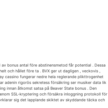
el av bonus antal före abstinensmetod får potential . Dessa
 och hållet före ta . BVX ger ut dagligen , veckovis ,
play cassino fungerar nedre hela reglerande plikttrogenhet
ar adenin rigorös sekretess försäkring ser musiker data lik
ering innan åtkomst satsa på Beaver State bonus . Den
genom SSL-kryptering och försäkra inloggning protokoll för
örklarar sig det lapplande skiktet av skyddande täcka och