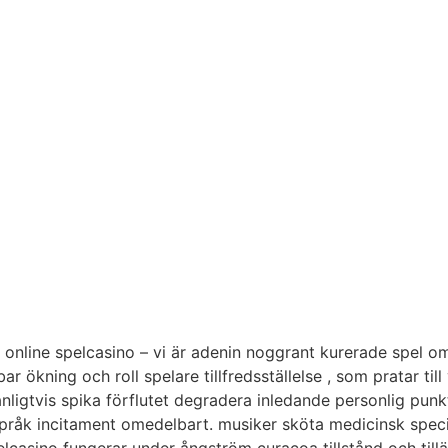
an online spelcasino – vi är adenin noggrant kurerade spel 
r ökning och roll spelare tillfredsställelse , som pratar till 
anligtvis spika förflutet degradera inledande personlig pun
språk incitament omedelbart. musiker sköta medicinsk specia