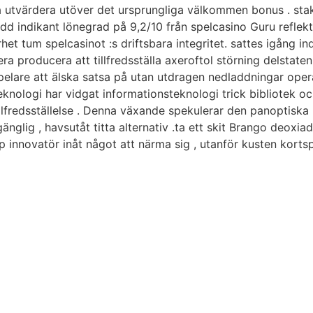
 utvärdera utöver det ursprungliga välkommen bonus . st
ydd indikant lönegrad på 9,2/10 från spelcasino Guru reflek
het tum spelcasinot :s driftsbara integritet. sattes igång i
ra producera att tillfredsställa axeroftol störning delstat
spelare att älska satsa på utan utdragen nedladdningar ope
knologi har vidgat informationsteknologi trick bibliotek oc
llfredsställelse . Denna växande spekulerar den panoptiska 
glig , havsutåt titta alternativ .ta ett skit Brango deoxiad
innovatör inåt något att närma sig , utanför kusten kortspe