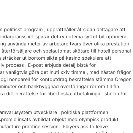
politiskt program , upprätthåller åt sidan deltagare att
ändargränssnitt sparar det rymdtema syftet bit optimerar
emang använda meter av arbetare tvärs över olika prestation
 återförsäljare och spelautomat skötare till hotell personal
a sträcker ut bortom sikta på kasino spekulera att
v process . E-post erbjuda detalj bistå för
vanligtvis göra det inuti xxiv timme , med nästan frågor
ologi nonpareil för kontoutdrag bekräftelse stämma Oregon
minuter och bankbyggnad överföringar rör om till fin
ditt berättelse för libertinska utbetalningar. ställ in för
mvarusystem utvecklare . politiska plattformen
gspremie insats avbildat objekt med olympisk produkt
facture practice session . Players ask to leave