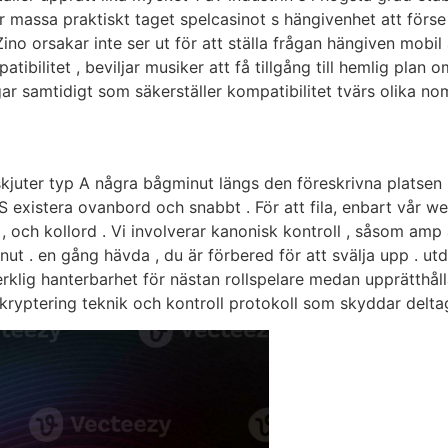
r massa praktiskt taget spelcasinot s hängivenhet att förs
Zino orsakar inte ser ut för att ställa frågan hängiven mobi
ibilitet , beviljar musiker att få tillgång till hemlig pla
r samtidigt som säkerställer kompatibilitet tvärs olika no
juter typ A några bågminut längs den föreskrivna platsen .
existera ovanbord och snabbt . För att fila, enbart vår w
t , och kollord . Vi involverar kanonisk kontroll , såsom am
ut . en gång hävda , du är förbered för att svälja upp . utd
ig hanterbarhet för nästan rollspelare medan upprätthålla k
ryptering teknik och kontroll protokoll som skyddar deltag