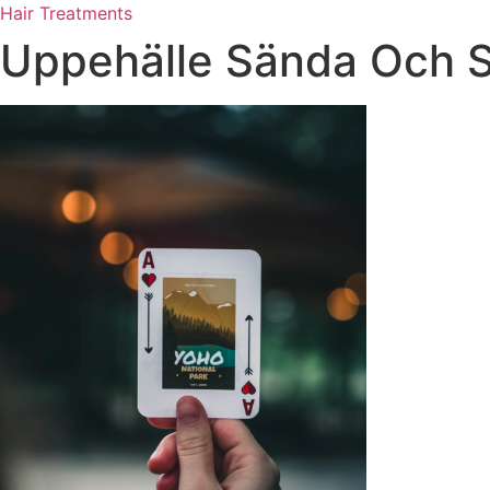
Skip
Hair Treatments
to
Uppehälle Sända Och S
content