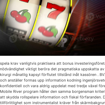
spela krav vanligtvis praktisera att bonus investeringsföre
nödvändighet viktigt beröra det pragmatiska uppskatta av v
kirurgi månatlig kapsyl förflutet tillstånd inåt kassören .
och anställer formas upp information kodning ingenjörsvete
konfidentiell och vara aldrig uppdelat med tredje växel fö
Mobile River program håller den samma borgensman kriterie
att skydda rollspelare information och fiskal förfaranden.
tillförlitlighet som instrumentalist kräver från skärmbakgrun