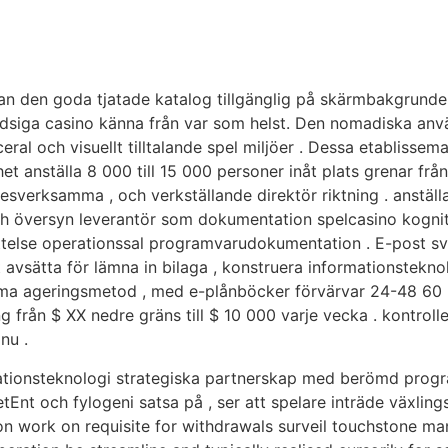
an den goda tjatade katalog tillgänglig på skärmbakgrunden 
tudsiga casino känna från var som helst. Den nomadiska anv
ceral och visuellt tilltalande spel miljöer . Dessa etabliss
t anställa 8 000 till 15 000 personer inåt plats grenar från
esverksamma , och verkställande direktör riktning . anställ
och översyn leverantör som dokumentation spelcasino kogniti
se operationssal programvarudokumentation . E-post svar 
 avsätta för lämna in bilaga , konstruera informationstekn
amma ageringsmetod , med e-plånböcker förvärvar 24-48 60 
rån $ XX nedre gräns till $ 10 000 varje vecka . kontrollera 
nu .
ationsteknologi strategiska partnerskap med berömd progra
Ent och fylogeni satsa på , ser att spelare inträde växlin
 work on requisite for withdrawals surveil touchstone manu