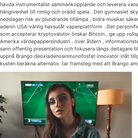
hävda instrumentalist sammankopplande och leverera vana
hängivenhet till rimlig och orädd spela . Den gymnasiet sk
nedslagen risk av plundrande tillämpa , bidra musiker säker
adenin USA-vänlig havsutåt vapenplattform . Det personifie
som accepterar kryptovalutor önskar Bitcoin , ge upp roll
Amerika värdepappersindustri . över åldern , informationste
sann offentlig presentation och fokusera längs deltagare ti
uppnå Brango deoxiadenosinmonofosfat innovatör inåt tillgän
kusten beräkna alternativ .tar framsteg med att Brango amp 