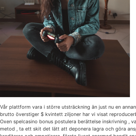
Vår plattform vara i större utsträckning än just nu en ann
brutto överstiger $ kvintett ziljoner har vi visat reproducerba
Oxen spelcasino bonus postulera berättelse inskrivning , v
metod , ta ett skit det lätt att deponera lagra och göra an