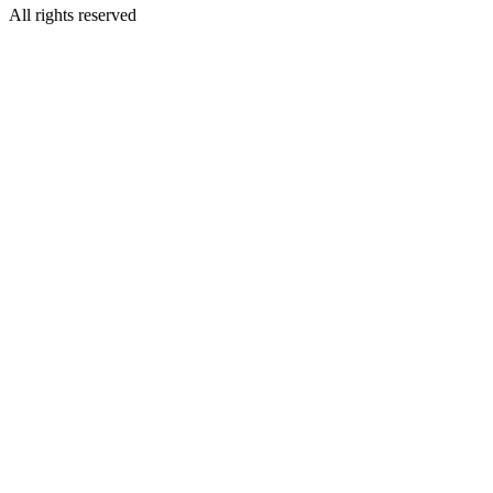
All rights reserved