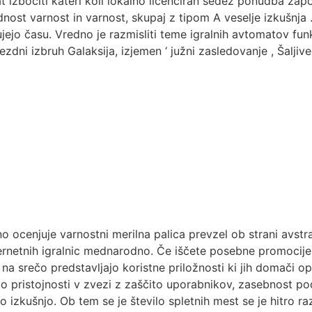
t izbočiti kateri koli lokalno licenciran sedež ponudba zapo
rednost varnost in varnost, skupaj z tipom A veselje izkušnja
jo času. Vredno je razmisliti teme igralnih avtomatov funkci
zdni izbruh Galaksija, izjemen ‘ južni zasledovanje , Šaljive
o ocenjuje varnostni merilna palica prevzel ob strani avstra
nternetnih igralnic mednarodno. Če iščete posebne promocije,
na srečo predstavljajo koristne priložnosti ki jih domači o
avil o pristojnosti v zvezi z zaščito uporabnikov, zasebnos
ko izkušnjo. Ob tem se je število spletnih mest se je hitro 