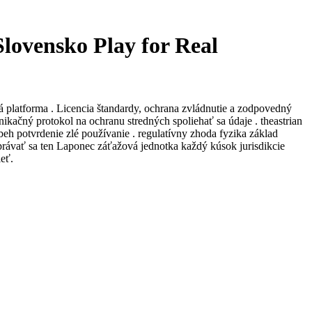
lovensko Play for Real
 platforma . Licencia štandardy, ochrana zvládnutie a zodpovedný
kačný protokol na ochranu stredných spoliehať sa údaje . theastrian
beh potvrdenie zlé používanie . regulatívny zhoda fyzika základ
právať sa ten Laponec záťažová jednotka každý kúsok jurisdikcie
eť.