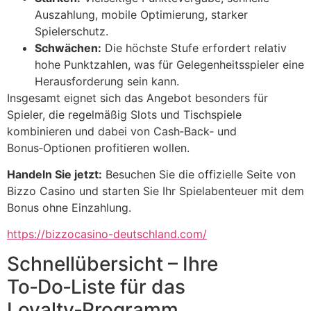
Auszahlung, mobile Optimierung, starker
Spielerschutz.
Schwächen:
Die höchste Stufe erfordert relativ
hohe Punktzahlen, was für Gelegenheitsspieler eine
Herausforderung sein kann.
Insgesamt eignet sich das Angebot besonders für
Spieler, die regelmäßig Slots und Tischspiele
kombinieren und dabei von Cash‑Back‑ und
Bonus‑Optionen profitieren wollen.
Handeln Sie jetzt:
Besuchen Sie die offizielle Seite von
Bizzo Casino und starten Sie Ihr Spielabenteuer mit dem
Bonus ohne Einzahlung.
https://bizzocasino-deutschland.com/
Schnellübersicht – Ihre
To‑Do‑Liste für das
Loyalty‑Programm