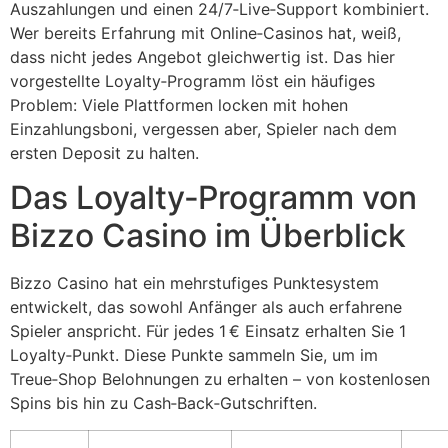
Auszahlungen und einen 24/7‑Live‑Support kombiniert.
Wer bereits Erfahrung mit Online‑Casinos hat, weiß,
dass nicht jedes Angebot gleichwertig ist. Das hier
vorgestellte Loyalty‑Programm löst ein häufiges
Problem: Viele Plattformen locken mit hohen
Einzahlungsboni, vergessen aber, Spieler nach dem
ersten Deposit zu halten.
Das Loyalty‑Programm von
Bizzo Casino im Überblick
Bizzo Casino hat ein mehrstufiges Punktesystem
entwickelt, das sowohl Anfänger als auch erfahrene
Spieler anspricht. Für jedes 1 € Einsatz erhalten Sie 1
Loyalty‑Punkt. Diese Punkte sammeln Sie, um im
Treue‑Shop Belohnungen zu erhalten – von kostenlosen
Spins bis hin zu Cash‑Back‑Gutschriften.