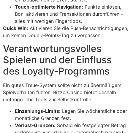
Touch‑optimierte Navigation:
Punkte einlösen,
Boni aktivieren und Transaktionen durchführen –
alles mit wenigen Fingertipps.
Quick Win:
Aktivieren Sie die Push‑Benachrichtigungen,
um keinen Double‑Points‑Tag zu verpassen.
Verantwortungsvolles
Spielen und der Einfluss
des Loyalty‑Programms
Ein gutes Treue‑System sollte nicht zu übermäßigem
Spielverhalten führen. Bizzo Casino bietet deshalb
umfangreiche Tools zur Selbstkontrolle:
Einzahlungs‑Limits:
Legen Sie wöchentliche oder
monatliche Grenzen fest.
Verlust‑Grenzen:
Sobald ein festgelegter Betrag
verloren ist, wird das Spiel automatisch pausiert.