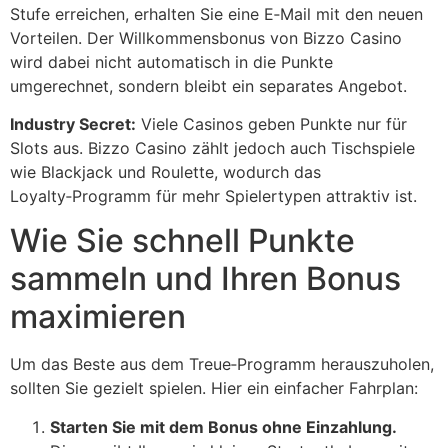
Stufe erreichen, erhalten Sie eine E‑Mail mit den neuen
Vorteilen. Der Willkommensbonus von Bizzo Casino
wird dabei nicht automatisch in die Punkte
umgerechnet, sondern bleibt ein separates Angebot.
Industry Secret:
Viele Casinos geben Punkte nur für
Slots aus. Bizzo Casino zählt jedoch auch Tischspiele
wie Blackjack und Roulette, wodurch das
Loyalty‑Programm für mehr Spielertypen attraktiv ist.
Wie Sie schnell Punkte
sammeln und Ihren Bonus
maximieren
Um das Beste aus dem Treue‑Programm herauszuholen,
sollten Sie gezielt spielen. Hier ein einfacher Fahrplan:
Starten Sie mit dem Bonus ohne Einzahlung.