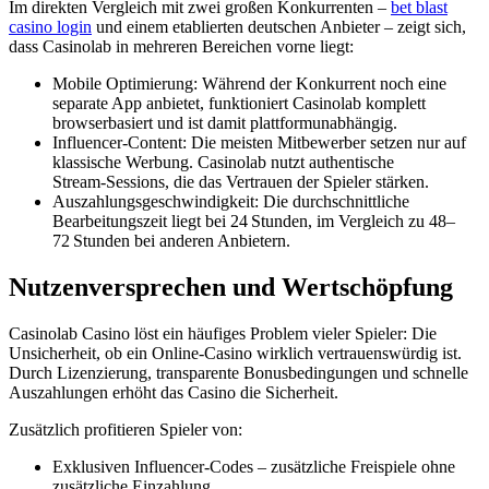
Im direkten Vergleich mit zwei großen Konkurrenten –
bet blast
casino login
und einem etablierten deutschen Anbieter – zeigt sich,
dass Casinolab in mehreren Bereichen vorne liegt:
Mobile Optimierung: Während der Konkurrent noch eine
separate App anbietet, funktioniert Casinolab komplett
browserbasiert und ist damit plattformunabhängig.
Influencer‑Content: Die meisten Mitbewerber setzen nur auf
klassische Werbung. Casinolab nutzt authentische
Stream‑Sessions, die das Vertrauen der Spieler stärken.
Auszahlungsgeschwindigkeit: Die durchschnittliche
Bearbeitungszeit liegt bei 24 Stunden, im Vergleich zu 48–
72 Stunden bei anderen Anbietern.
Nutzenversprechen und Wertschöpfung
Casinolab Casino löst ein häufiges Problem vieler Spieler: Die
Unsicherheit, ob ein Online‑Casino wirklich vertrauenswürdig ist.
Durch Lizenzierung, transparente Bonusbedingungen und schnelle
Auszahlungen erhöht das Casino die Sicherheit.
Zusätzlich profitieren Spieler von:
Exklusiven Influencer‑Codes – zusätzliche Freispiele ohne
zusätzliche Einzahlung.