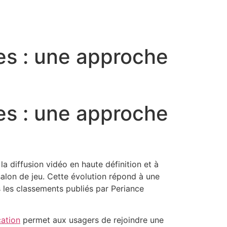
ues : une approche
ues : une approche
la diffusion vidéo en haute définition et à
salon de jeu. Cette évolution répond à une
 les classements publiés par Periance
cation
permet aux usagers de rejoindre une