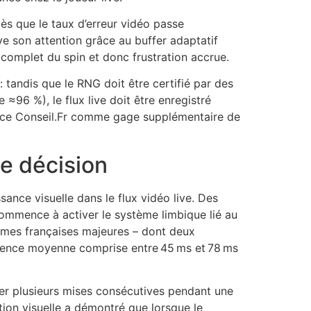
s que le taux d’erreur vidéo passe
ve son attention grâce au buffer adaptatif
 complet du spin et donc frustration accrue.
: tandis que le RNG doit être certifié par des
96 %), le flux live doit être enregistré
iance Conseil.Fr comme gage supplémentaire de
de décision
sance visuelle dans le flux vidéo live. Des
 commence à activer le système limbique lié au
formes françaises majeures – dont deux
latence moyenne comprise entre 45 ms et 78 ms
cer plusieurs mises consécutives pendant une
ion visuelle a démontré que lorsque le