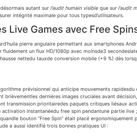
e désormais autant sur
l’audit humain visible
que sur
l’audit 
urer intégrité maximale pour tous typesd’utilisateurs.
es Live Games avec Free Spins
ourd’huila pierre angulaire permettant aux smartphones An
r fluidement un flux HD/1080p avec moinsde3 secondesla
hausse nettedu tauxde conversion mobile (+9 %) dès lorsqu
ithme prévisionnel qui anticipe mouvements rapidesdu cro
nt brièvementles dernières images cruciales avant décision,
t transmission prioritairedes paquets critiques liésaux act
re activation instantanéedu free spin pendantune partie live
 quandle bouton “Free Spin” était placé ergonomiquement 
ude a aussi identifié trois bonnes pratiques UI :