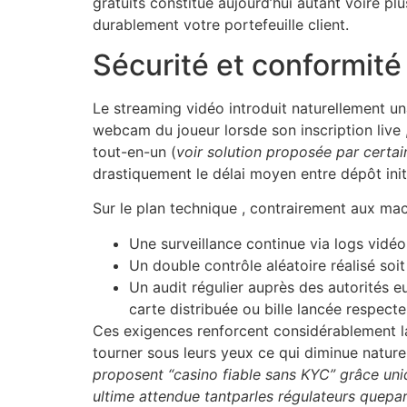
gratuits constitue aujourd’hui autant voire pl
durablement votre portefeuille client.
Sécurité et conformité 
Le streaming vidéo introduit naturellement un
webcam du joueur lors­de son inscription live 
tout-en-un (
voir solution proposée par certai
drastiquement le délai moyen entre dépôt initi
Sur le plan technique , contrairement aux mac
Une surveillance continue via logs vidé
Un double contrôle aléatoire réalisé soi
Un audit régulier auprès des autorités 
carte distribuée ou bille lancée respecte
Ces exigences renforcent considérablement la
tourner sous leurs yeux ce qui diminue nature
proposent “casino fiable sans KYC” grâce uni
ultime attendue tantparles régulateurs queparl