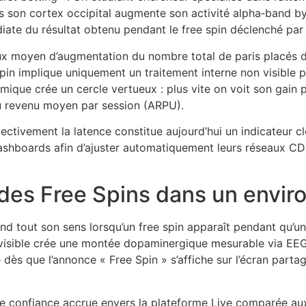
s son cortex occipital augmente son activité alpha‑band by
ate du résultat obtenu pendant le free spin déclenché par l
aux moyen d’augmentation du nombre total de paris placés d
 implique uniquement un traitement interne non visible pour
amique crée un cercle vertueux : plus vite on voit son gain 
u revenu moyen par session (ARPU).
tivement la latence constitue aujourd’hui un indicateur clé
dashboards afin d’ajuster automatiquement leurs réseaux CD
 des Free Spins dans un envir
d tout son sens lorsqu’un free spin apparaît pendant qu’un
nte visible crée une montée dopaminergique mesurable via EEG
 que l’annonce « Free Spin » s’affiche sur l’écran partagé
ne confiance accrue envers la plateforme Live comparée au