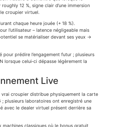
 roughly 12 %, signe clair d’une immersion
e croupier virtuel.
urant chaque heure jouée (+ 18 %).
 l’utilisateur – latence négligeable mais
potentiel se matérialiser devant ses yeux →
 pour prédire l’engagement futur ; plusieurs
N lorsque celui‑ci dépasse légèrement la
onnement Live
 vrai croupier distribue physiquement la carte
 ; plusieurs laboratoires ont enregistré une
 avec le dealer virtuel présent derrière sa
x machines classiques où le bonus gratuit