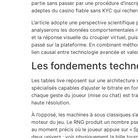
partie sans passer par une procédure d’inscrip
adeptes du casino fiable sans KYC qui recherc
L’article adopte une perspective scientifique 
analyserons les données comportementales recu
et la réponse visuelle du croupier virtuel, p
passé sur la plateforme. En combinant méthod
lien causal entre technologie avancée et val
Les fondements techno
Les tables live reposent sur une architecture
spécialisés capables d’ajuster le bitrate en f
chaque geste du joueur (mise ou chat) est tr
haute résolution.
À l’opposé, les machines à sous classiques s
moteur du jeu. Le RNG produit un nombre pseu
au moment précis où le joueur appuie sur « Sp
deux univers : voir physiquement la bille tourn