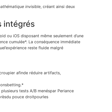
mathématique invisible
, créant ainsi deux
 intégrés
droid ou iOS disposant même seulement d’une
tence cumulée*. La conséquence immédiate
el’expérience reste fluide malgré
upier afinde réduire artifacts,
ionsbetting.*
 ; plusieurs tests A/B menéspar Periance
prèsdu pouce droitpourles