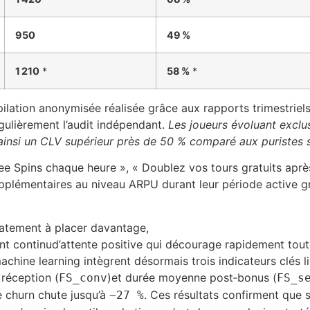
950
49 %
1 210
*
58 %
*
ilation anonymisée réalisée grâce aux rapports trimestriels
ulièrement l’audit indépendant.
Les joueurs évoluant exclus
 ainsi un CLV supérieur près de 50 % comparé aux puristes 
e Spins chaque heure », « Doublez vos tours gratuits aprè
upplémentaires au niveau ARPU durant leur période active
iatement à placer davantage,
ent continud’attente positive qui décourage rapidement tout
chine learning intègrent désormais trois indicateurs clés l
 réception (
)et durée moyenne post‑bonus (
FS_conv
FS_s
ue churn chute jusqu’à
. Ces résultats confirment que 
−27 %