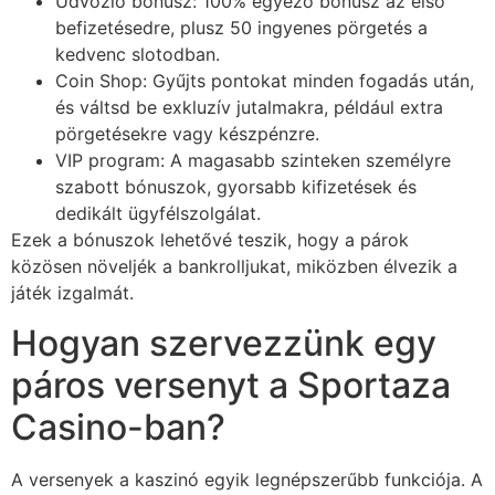
Üdvözlő bónusz: 100% egyező bónusz az első
befizetésedre, plusz 50 ingyenes pörgetés a
kedvenc slotodban.
Coin Shop: Gyűjts pontokat minden fogadás után,
és váltsd be exkluzív jutalmakra, például extra
pörgetésekre vagy készpénzre.
VIP program: A magasabb szinteken személyre
szabott bónuszok, gyorsabb kifizetések és
dedikált ügyfélszolgálat.
Ezek a bónuszok lehetővé teszik, hogy a párok
közösen növeljék a bankrolljukat, miközben élvezik a
játék izgalmát.
Hogyan szervezzünk egy
páros versenyt a Sportaza
Casino-ban?
A versenyek a kaszinó egyik legnépszerűbb funkciója. A