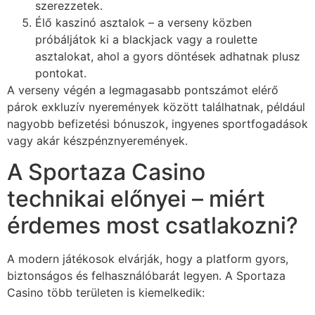
szerezzetek.
Élő kaszinó asztalok – a verseny közben
próbáljátok ki a blackjack vagy a roulette
asztalokat, ahol a gyors döntések adhatnak plusz
pontokat.
A verseny végén a legmagasabb pontszámot elérő
párok exkluzív nyeremények között találhatnak, például
nagyobb befizetési bónuszok, ingyenes sportfogadások
vagy akár készpénznyeremények.
A Sportaza Casino
technikai előnyei – miért
érdemes most csatlakozni?
A modern játékosok elvárják, hogy a platform gyors,
biztonságos és felhasználóbarát legyen. A Sportaza
Casino több területen is kiemelkedik: