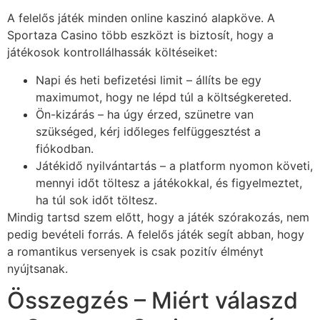
A felelős játék minden online kaszinó alapköve. A
Sportaza Casino több eszközt is biztosít, hogy a
játékosok kontrollálhassák költéseiket:
Napi és heti befizetési limit – állíts be egy
maximumot, hogy ne lépd túl a költségkereted.
Ön-kizárás – ha úgy érzed, szünetre van
szükséged, kérj időleges felfüggesztést a
fiókodban.
Játékidő nyilvántartás – a platform nyomon követi,
mennyi időt töltesz a játékokkal, és figyelmeztet,
ha túl sok időt töltesz.
Mindig tartsd szem előtt, hogy a játék szórakozás, nem
pedig bevételi forrás. A felelős játék segít abban, hogy
a romantikus versenyek is csak pozitív élményt
nyújtsanak.
Összegzés – Miért válaszd