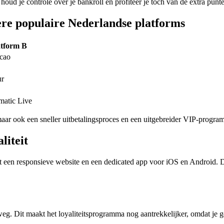
oud je controle over je bankroll en profiteer je toch van de extra punt
ere populaire Nederlandse platforms
atform B
cao
ur
matic Live
 maar ook een sneller uitbetalingsproces en een uitgebreider VIP‑progra
liteit
t een responsieve website en een dedicated app voor iOS en Android. 
eg. Dit maakt het loyaliteitsprogramma nog aantrekkelijker, omdat je ge