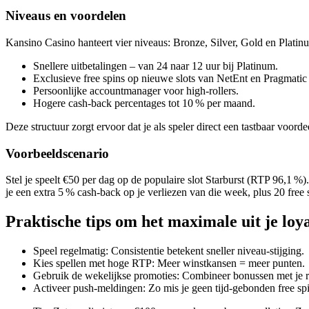
Niveaus en voordelen
Kansino Casino hanteert vier niveaus: Bronze, Silver, Gold en Platinu
Snellere uitbetalingen – van 24 naar 12 uur bij Platinum.
Exclusieve free spins op nieuwe slots van NetEnt en Pragmatic 
Persoonlijke accountmanager voor high‑rollers.
Hogere cash‑back percentages tot 10 % per maand.
Deze structuur zorgt ervoor dat je als speler direct een tastbaar voord
Voorbeeldscenario
Stel je speelt €50 per dag op de populaire slot Starburst (RTP 96,1 %)
je een extra 5 % cash‑back op je verliezen van die week, plus 20 free
Praktische tips om het maximale uit je loya
Speel regelmatig: Consistentie betekent sneller niveau‑stijging.
Kies spellen met hoge RTP: Meer winstkansen = meer punten.
Gebruik de wekelijkse promoties: Combineer bonussen met je re
Activeer push‑meldingen: Zo mis je geen tijd‑gebonden free spi