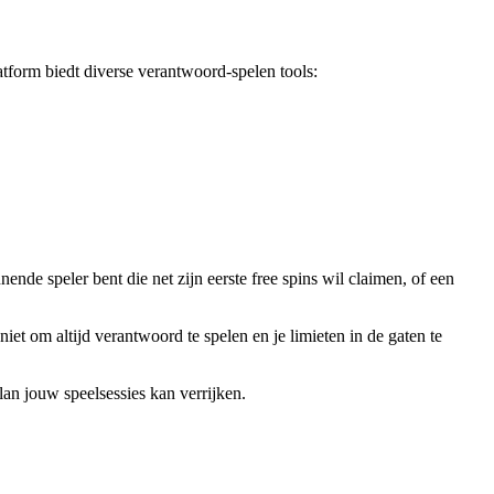
latform biedt diverse verantwoord‑spelen tools:
nde speler bent die net zijn eerste free spins wil claimen, of een
niet om altijd verantwoord te spelen en je limieten in de gaten te
lan jouw speelsessies kan verrijken.