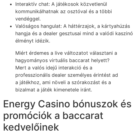
Interaktív chat: A játékosok közvetlenül
kommunikálhatnak az osztóval és a többi
vendéggel.
Valóságos hangulat: A háttérzajok, a kártyahúzás
hangja és a dealer gesztusai mind a valódi kaszinó
élményt idézik.
Miért érdemes a live változatot választani a
hagyományos virtuális baccarat helyett?
Mert a valós idejű interakció és a
professzionális dealer személyes érintést ad
a játékhoz, ami növeli a szórakozást és a
bizalmat a játék kimenetele iránt.
Energy Casino bónuszok és
promóciók a baccarat
kedvelőinek