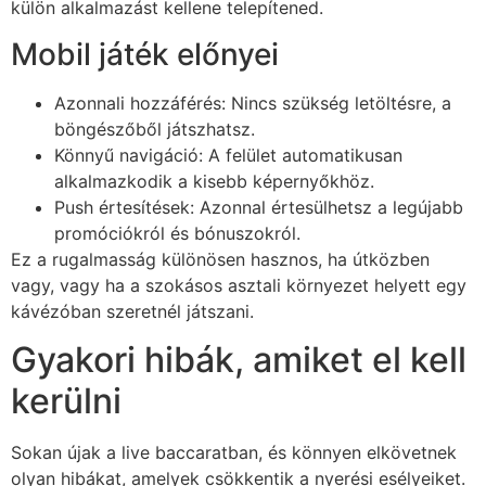
külön alkalmazást kellene telepítened.
Mobil játék előnyei
Azonnali hozzáférés: Nincs szükség letöltésre, a
böngészőből játszhatsz.
Könnyű navigáció: A felület automatikusan
alkalmazkodik a kisebb képernyőkhöz.
Push értesítések: Azonnal értesülhetsz a legújabb
promóciókról és bónuszokról.
Ez a rugalmasság különösen hasznos, ha útközben
vagy, vagy ha a szokásos asztali környezet helyett egy
kávézóban szeretnél játszani.
Gyakori hibák, amiket el kell
kerülni
Sokan újak a live baccaratban, és könnyen elkövetnek
olyan hibákat, amelyek csökkentik a nyerési esélyeiket.