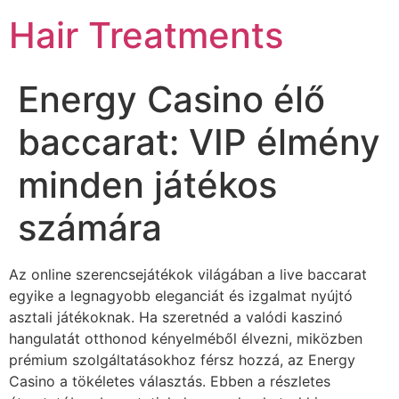
Hair Treatments
Energy Casino élő
baccarat: VIP élmény
minden játékos
számára
Az online szerencsejátékok világában a live baccarat
egyike a legnagyobb eleganciát és izgalmat nyújtó
asztali játékoknak. Ha szeretnéd a valódi kaszinó
hangulatát otthonod kényelméből élvezni, miközben
prémium szolgáltatásokhoz férsz hozzá, az Energy
Casino a tökéletes választás. Ebben a részletes