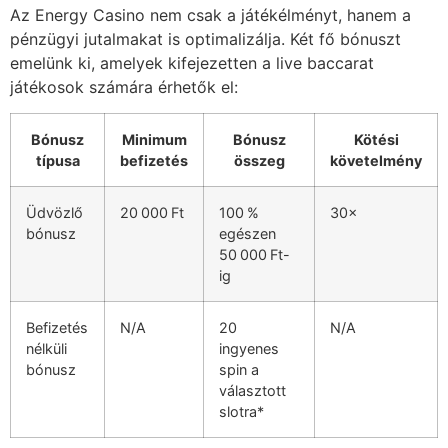
Az Energy Casino nem csak a játékélményt, hanem a
pénzügyi jutalmakat is optimalizálja. Két fő bónuszt
emelünk ki, amelyek kifejezetten a live baccarat
játékosok számára érhetők el:
Bónusz
Minimum
Bónusz
Kötési
típusa
befizetés
összeg
követelmény
Üdvözlő
20 000 Ft
100 %
30×
bónusz
egészen
50 000 Ft-
ig
Befizetés
N/A
20
N/A
nélküli
ingyenes
bónusz
spin a
választott
slotra*