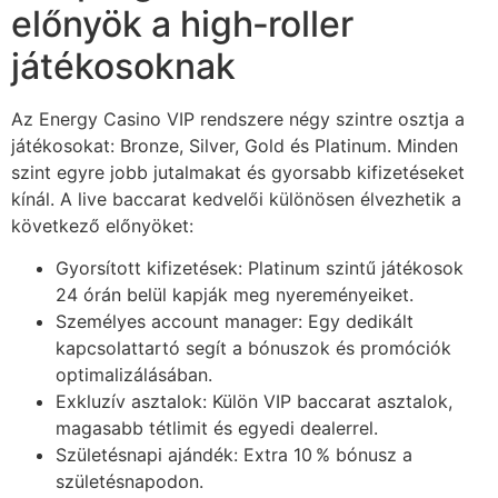
előnyök a high‑roller
játékosoknak
Az Energy Casino VIP rendszere négy szintre osztja a
játékosokat: Bronze, Silver, Gold és Platinum. Minden
szint egyre jobb jutalmakat és gyorsabb kifizetéseket
kínál. A live baccarat kedvelői különösen élvezhetik a
következő előnyöket:
Gyorsított kifizetések: Platinum szintű játékosok
24 órán belül kapják meg nyereményeiket.
Személyes account manager: Egy dedikált
kapcsolattartó segít a bónuszok és promóciók
optimalizálásában.
Exkluzív asztalok: Külön VIP baccarat asztalok,
magasabb tétlimit és egyedi dealerrel.
Születésnapi ajándék: Extra 10 % bónusz a
születésnapodon.