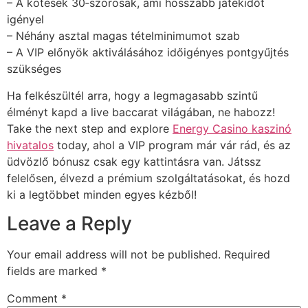
– A kötések 30‑szorosak, ami hosszabb játékidőt
igényel
– Néhány asztal magas tételminimumot szab
– A VIP előnyök aktiválásához időigényes pontgyűjtés
szükséges
Ha felkészültél arra, hogy a legmagasabb szintű
élményt kapd a live baccarat világában, ne habozz!
Take the next step and explore
Energy Casino kaszinó
hivatalos
today, ahol a VIP program már vár rád, és az
üdvözlő bónusz csak egy kattintásra van. Játssz
felelősen, élvezd a prémium szolgáltatásokat, és hozd
ki a legtöbbet minden egyes kézből!
Leave a Reply
Your email address will not be published.
Required
fields are marked
*
Comment
*