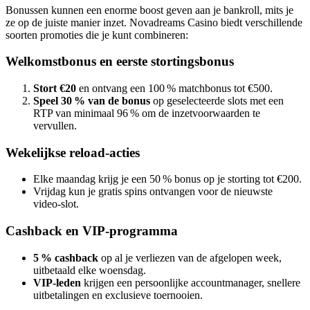
Bonussen kunnen een enorme boost geven aan je bankroll, mits je
ze op de juiste manier inzet. Novadreams Casino biedt verschillende
soorten promoties die je kunt combineren:
Welkomstbonus en eerste stortingsbonus
Stort €20
en ontvang een 100 % matchbonus tot €500.
Speel 30 % van de bonus
op geselecteerde slots met een
RTP van minimaal 96 % om de inzetvoorwaarden te
vervullen.
Wekelijkse reload‑acties
Elke maandag krijg je een 50 % bonus op je storting tot €200.
Vrijdag kun je gratis spins ontvangen voor de nieuwste
video‑slot.
Cashback en VIP‑programma
5 % cashback
op al je verliezen van de afgelopen week,
uitbetaald elke woensdag.
VIP‑leden
krijgen een persoonlijke accountmanager, snellere
uitbetalingen en exclusieve toernooien.