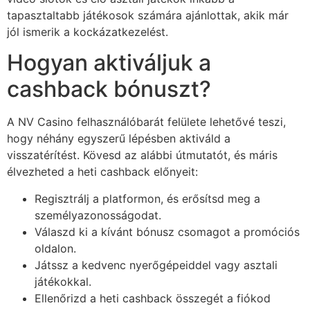
tapasztaltabb játékosok számára ajánlottak, akik már
jól ismerik a kockázatkezelést.
Hogyan aktiváljuk a
cashback bónuszt?
A NV Casino felhasználóbarát felülete lehetővé teszi,
hogy néhány egyszerű lépésben aktiváld a
visszatérítést. Kövesd az alábbi útmutatót, és máris
élvezheted a heti cashback előnyeit:
Regisztrálj a platformon, és erősítsd meg a
személyazonosságodat.
Válaszd ki a kívánt bónusz csomagot a promóciós
oldalon.
Játssz a kedvenc nyerőgépeiddel vagy asztali
játékokkal.
Ellenőrizd a heti cashback összegét a fiókod