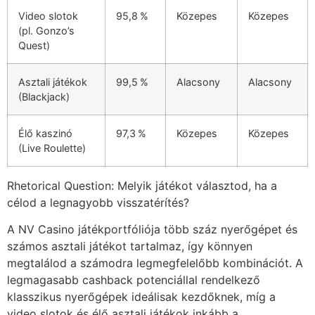
Video slotok
95,8 %
Közepes
Közepes
(pl. Gonzo’s
Quest)
Asztali játékok
99,5 %
Alacsony
Alacsony
(Blackjack)
Élő kaszinó
97,3 %
Közepes
Közepes
(Live Roulette)
Rhetorical Question: Melyik játékot választod, ha a
célod a legnagyobb visszatérítés?
A NV Casino játékportfóliója több száz nyerőgépet és
számos asztali játékot tartalmaz, így könnyen
megtalálod a számodra legmegfelelőbb kombinációt. A
legmagasabb cashback potenciállal rendelkező
klasszikus nyerőgépek ideálisak kezdőknek, míg a
video slotok és élő asztali játékok inkább a