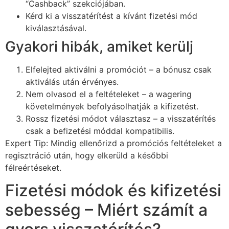
“Cashback” szekciójában.
Kérd ki a visszatérítést a kívánt fizetési mód
kiválasztásával.
Gyakori hibák, amiket kerülj
Elfelejted aktiválni a promóciót – a bónusz csak
aktiválás után érvényes.
Nem olvasod el a feltételeket – a wagering
követelmények befolyásolhatják a kifizetést.
Rossz fizetési módot választasz – a visszatérítés
csak a befizetési móddal kompatibilis.
Expert Tip: Mindig ellenőrizd a promóciós feltételeket a
regisztráció után, hogy elkerüld a későbbi
félreértéseket.
Fizetési módok és kifizetési
sebesség – Miért számít a