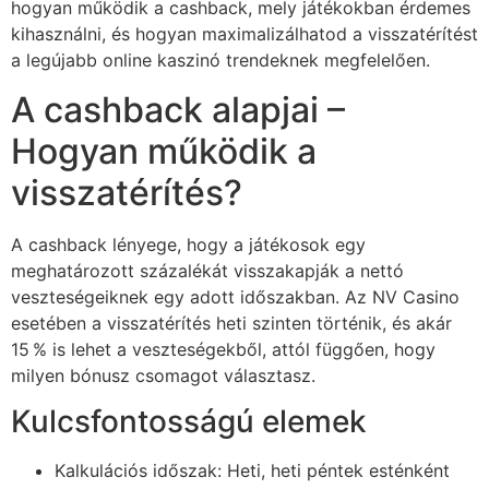
hogyan működik a cashback, mely játékokban érdemes
kihasználni, és hogyan maximalizálhatod a visszatérítést
a legújabb online kaszinó trendeknek megfelelően.
A cashback alapjai –
Hogyan működik a
visszatérítés?
A cashback lényege, hogy a játékosok egy
meghatározott százalékát visszakapják a nettó
veszteségeiknek egy adott időszakban. Az NV Casino
esetében a visszatérítés heti szinten történik, és akár
15 % is lehet a veszteségekből, attól függően, hogy
milyen bónusz csomagot választasz.
Kulcsfontosságú elemek
Kalkulációs időszak: Heti, heti péntek esténként