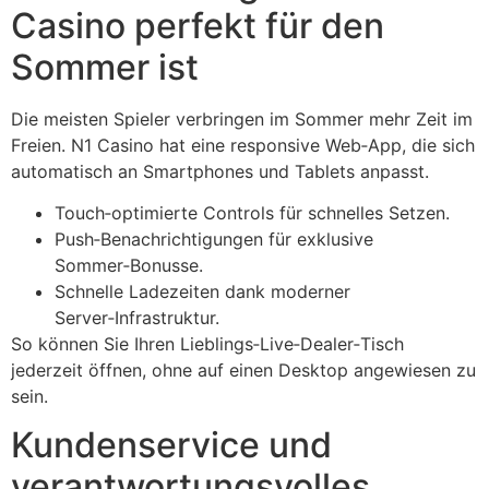
Casino perfekt für den
Sommer ist
Die meisten Spieler verbringen im Sommer mehr Zeit im
Freien. N1 Casino hat eine responsive Web‑App, die sich
automatisch an Smartphones und Tablets anpasst.
Touch‑optimierte Controls für schnelles Setzen.
Push‑Benachrichtigungen für exklusive
Sommer‑Bonusse.
Schnelle Ladezeiten dank moderner
Server‑Infrastruktur.
So können Sie Ihren Lieblings‑Live‑Dealer‑Tisch
jederzeit öffnen, ohne auf einen Desktop angewiesen zu
sein.
Kundenservice und
verantwortungsvolles