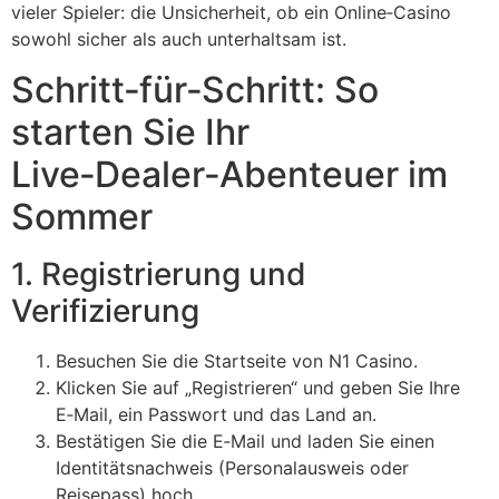
vieler Spieler: die Unsicherheit, ob ein Online‑Casino
sowohl sicher als auch unterhaltsam ist.
Schritt‑für‑Schritt: So
starten Sie Ihr
Live‑Dealer‑Abenteuer im
Sommer
1. Registrierung und
Verifizierung
Besuchen Sie die Startseite von N1 Casino.
Klicken Sie auf „Registrieren“ und geben Sie Ihre
E‑Mail, ein Passwort und das Land an.
Bestätigen Sie die E‑Mail und laden Sie einen
Identitätsnachweis (Personalausweis oder
Reisepass) hoch.