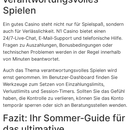
Spielen
Ein gutes Casino steht nicht nur für Spielspaß, sondern
auch für Verlässlichkeit. N1 Casino bietet einen
24/7‑Live‑Chat, E‑Mail‑Support und telefonische Hilfe.
Fragen zu Auszahlungen, Bonusbedingungen oder
technischen Problemen werden in der Regel innerhalb
von Minuten beantwortet.
Auch das Thema verantwortungsvolles Spielen wird
ernst genommen. Im Benutzer‑Dashboard finden Sie
Werkzeuge zum Setzen von Einzahlungslimits,
Verlustlimits und Session‑Timers. Sollten Sie das Gefühl
haben, die Kontrolle zu verlieren, können Sie das Konto
temporär sperren oder sich an Beratungsstellen wenden.
Fazit: Ihr Sommer‑Guide für
das ultimative