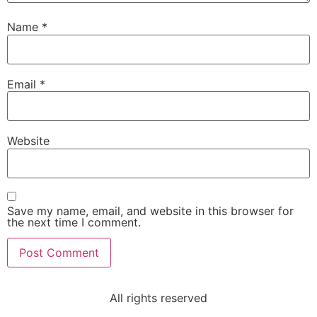
Name
*
Email
*
Website
Save my name, email, and website in this browser for
the next time I comment.
All rights reserved