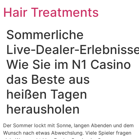
Hair Treatments
Sommerliche
Live‑Dealer‑Erlebnisse
Wie Sie im N1 Casino
das Beste aus
heißen Tagen
herausholen
Der Sommer lockt mit Sonne, langen Abenden und dem
Wunsch nach etwas Abwechslung. Viele Spieler fragen