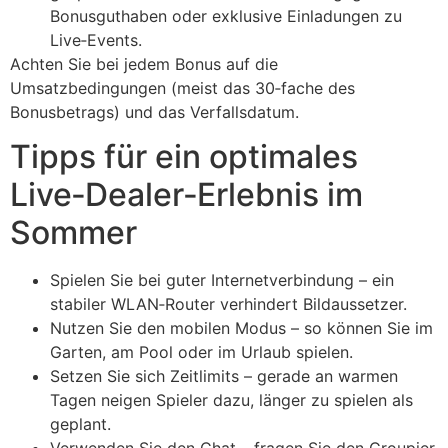
Bonusguthaben oder exklusive Einladungen zu
Live‑Events.
Achten Sie bei jedem Bonus auf die
Umsatzbedingungen (meist das 30‑fache des
Bonusbetrags) und das Verfallsdatum.
Tipps für ein optimales
Live‑Dealer‑Erlebnis im
Sommer
Spielen Sie bei guter Internetverbindung – ein
stabiler WLAN‑Router verhindert Bildaussetzer.
Nutzen Sie den mobilen Modus – so können Sie im
Garten, am Pool oder im Urlaub spielen.
Setzen Sie sich Zeitlimits – gerade an warmen
Tagen neigen Spieler dazu, länger zu spielen als
geplant.