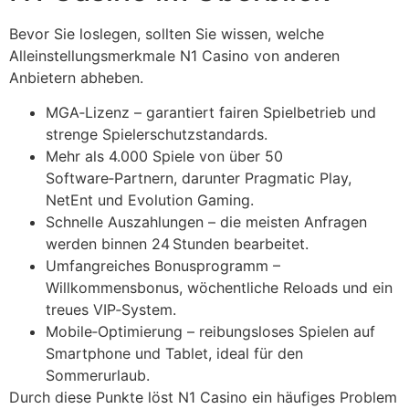
Bevor Sie loslegen, sollten Sie wissen, welche
Alleinstellungsmerkmale N1 Casino von anderen
Anbietern abheben.
MGA‑Lizenz – garantiert fairen Spielbetrieb und
strenge Spielerschutzstandards.
Mehr als 4.000 Spiele von über 50
Software‑Partnern, darunter Pragmatic Play,
NetEnt und Evolution Gaming.
Schnelle Auszahlungen – die meisten Anfragen
werden binnen 24 Stunden bearbeitet.
Umfangreiches Bonusprogramm –
Willkommensbonus, wöchentliche Reloads und ein
treues VIP‑System.
Mobile‑Optimierung – reibungsloses Spielen auf
Smartphone und Tablet, ideal für den
Sommerurlaub.
Durch diese Punkte löst N1 Casino ein häufiges Problem