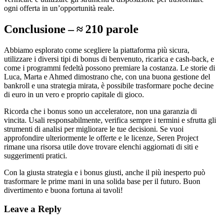
ogni offerta in un’opportunità reale.
Conclusione – ≈ 210 parole
Abbiamo esplorato come scegliere la piattaforma più sicura,
utilizzare i diversi tipi di bonus di benvenuto, ricarica e cash‑back, e
come i programmi fedeltà possono premiare la costanza. Le storie di
Luca, Marta e Ahmed dimostrano che, con una buona gestione del
bankroll e una strategia mirata, è possibile trasformare poche decine
di euro in un vero e proprio capitale di gioco.
Ricorda che i bonus sono un acceleratore, non una garanzia di
vincita. Usali responsabilmente, verifica sempre i termini e sfrutta gli
strumenti di analisi per migliorare le tue decisioni. Se vuoi
approfondire ulteriormente le offerte e le licenze, Seren Project
rimane una risorsa utile dove trovare elenchi aggiornati di siti e
suggerimenti pratici.
Con la giusta strategia e i bonus giusti, anche il più inesperto può
trasformare le prime mani in una solida base per il futuro. Buon
divertimento e buona fortuna ai tavoli!
Leave a Reply