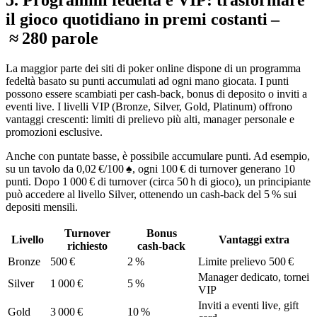
5. Programmi fedeltà e VIP: trasformare
il gioco quotidiano in premi costanti –
≈ 280 parole
La maggior parte dei siti di poker online dispone di un programma
fedeltà basato su punti accumulati ad ogni mano giocata. I punti
possono essere scambiati per cash‑back, bonus di deposito o inviti a
eventi live. I livelli VIP (Bronze, Silver, Gold, Platinum) offrono
vantaggi crescenti: limiti di prelievo più alti, manager personale e
promozioni esclusive.
Anche con puntate basse, è possibile accumulare punti. Ad esempio,
su un tavolo da 0,02 €/100 ♠️, ogni 100 € di turnover generano 10
punti. Dopo 1 000 € di turnover (circa 50 h di gioco), un principiante
può accedere al livello Silver, ottenendo un cash‑back del 5 % sui
depositi mensili.
Turnover
Bonus
Livello
Vantaggi extra
richiesto
cash‑back
Bronze
500 €
2 %
Limite prelievo 500 €
Manager dedicato, tornei
Silver
1 000 €
5 %
VIP
Inviti a eventi live, gift
Gold
3 000 €
10 %