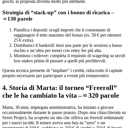
giochi, la proposta diventa molto più allettante.
Strategia di “stack‑up” con i bonus di ricarica –
≈ 130 parole
Pianifica i depositi: scegli importi che ti consentano di
raggiungere il tetto massimo del bonus (es. 50 € per ottenere
25 € extra).
Distribuisci il bankroll: tieni una parte per le sessioni a basso
rischio e un’altra per tornei con entry fee più alta.
Monitora i rollover: completa il requisito di wagering su tavoli
low‑stakes prima di passare a quelli più profittevoli.
Questa tecnica permette di “impilare” i crediti, riducendo il capitale
proprio necessario per partecipare a eventi più remunerativi.
4. Storia di Marta: il torneo “Freeroll”
che le ha cambiato la vita – ≈ 320 parole
Marta, 30 anni, impiegata amministrativa, ha iniziato a giocare
occasionalmente durante le pause pranzo. Dopo una chiacchierata su
Seren Project, ha scoperto un sito che offriva un freeroll settimanale
per i nuovi iscritti. Il torneo aveva una buy‑in “zero” e un
montepremi di 500 €, suddiviso in 250 € di crediti e 250 € di buoni