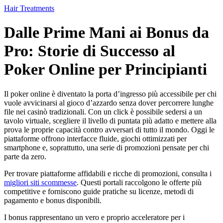
Skip
Hair Treatments
to
content
Dalle Prime Mani ai Bonus da
Pro: Storie di Successo al
Poker Online per Principianti
Il poker online è diventato la porta d’ingresso più accessibile per chi
vuole avvicinarsi al gioco d’azzardo senza dover percorrere lunghe
file nei casinò tradizionali. Con un click è possibile sedersi a un
tavolo virtuale, scegliere il livello di puntata più adatto e mettere alla
prova le proprie capacità contro avversari di tutto il mondo. Oggi le
piattaforme offrono interfacce fluide, giochi ottimizzati per
smartphone e, soprattutto, una serie di promozioni pensate per chi
parte da zero.
Per trovare piattaforme affidabili e ricche di promozioni, consulta i
migliori siti scommesse
. Questi portali raccolgono le offerte più
competitive e forniscono guide pratiche su licenze, metodi di
pagamento e bonus disponibili.
I bonus rappresentano un vero e proprio acceleratore per i